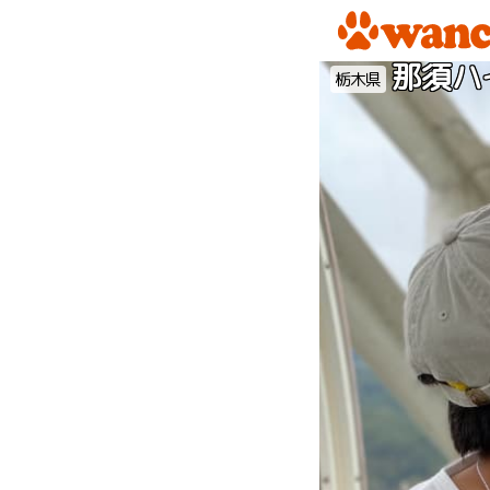
那須ハ
栃木県