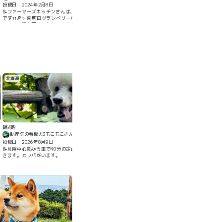
投稿日：2024年2月8日
📝ファーマーズキッチンさんは、南町田グランベリーパークのグリーンリビングの１階にある野菜を
です🍴🍕✨ 南町田グランベリーパークお買い物をしているときにランチ利用をしました🛒💨 テラス
テラスの塀を開けてもらい、店内は通過せずに席につくことができます🚪👍 料理はパスタとピザを食
🐶 うちの犬もゆっくりくつろげるスペースがあって良かったです🐶👍
北海道
観光地
助産院の看板犬3もこもこさん
投稿日：2026年8月9日
📝札幌中心部から車で40分の定山渓温泉、ワンワンと温泉街散歩は楽しいですがとくにこの二見公
きます。カッパがいます。