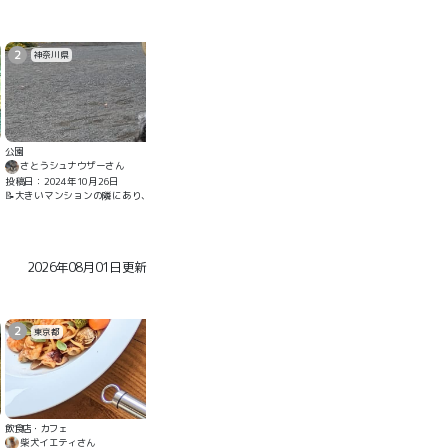
2
神奈川県
公園
さとうシュナウザーさん
投稿日：2024年10月26日
📝大きいマンションの隣にあり、ベンチ多め砂地多めの公園です。大きさはあまりないですが手入れ
2026年08月01日更新
2
東京都
ファーマーズキッチン
飲食店・カフェ
柴犬イエティさん