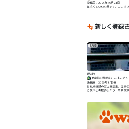
投稿日：2024年10月24日
📝広くていい公園です。ロング
新しく登録
北海道
観光地
助産院の看板犬3もこもこさん
投稿日：2026年8月9日
📝札幌近郊の定山渓温泉。温泉
ら愛犬とお散歩したり、素敵な