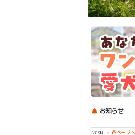
大宰府政庁跡
お知らせ
✅各ページへ
7月10日