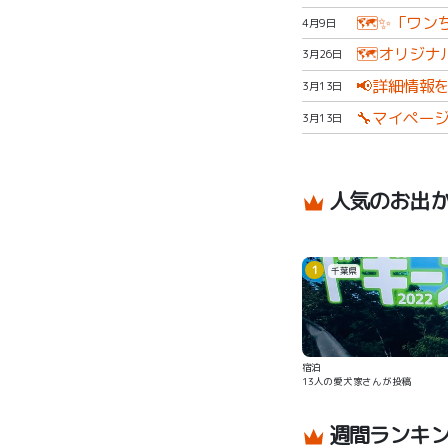
🗺✨「ワン
4月9日
🗺オリジナ
3月26日
📢詳細情報を
3月13日
🔧マイペー
3月13日
人気のお出
1
千葉県
宿泊
13人の愛犬家さんが投稿
週間ランキ