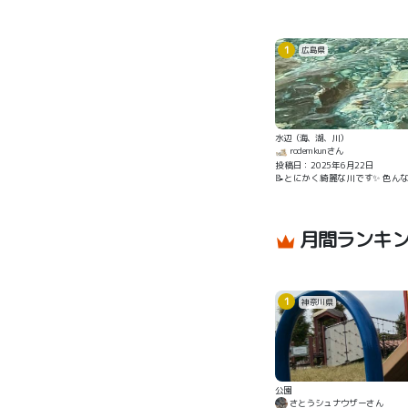
1
広島県
水辺（海、湖、川）
rodemkunさん
投稿日：2025年6月22日
📝とにかく綺麗な川です✨ 色ん
月間ランキ
1
神奈川県
公園
さとうシュナウザーさん