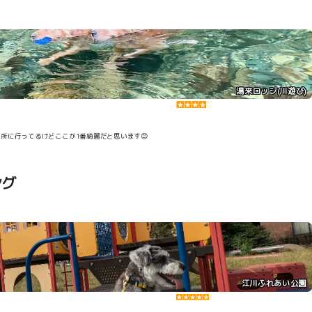
湯来ロッジ(川遊び)
な所に行ってるけどここが1番綺麗だと思います😊
ング
江川ふれあい公園