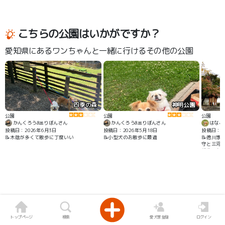
こちらの公園はいかがですか？
愛知県にあるワンちゃんと一緒に行けるその他の公園
四季の森
神明公園
公園
公園
公園
かんくろう&🎀りぼんさん
かんくろう&🎀りぼんさん
はなこ
投稿日：2026年6月3日
投稿日：2026年5月18日
投稿日：20
📝木陰が多くて散歩に丁度いい
📝小型犬のお散歩に最適
📝徳川家
守と三河武
板作りか
は残念 1
仁木氏の守
康が岡崎城
の松平広
生誕 15
行で岡崎城
国内4番
トップページ
検索
愛犬家登録
ログイン