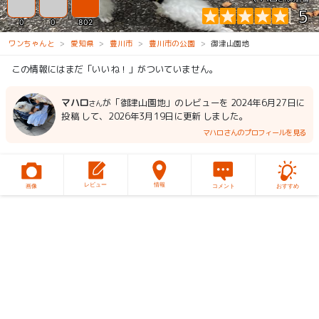
5
0
0
802
ワンちゃんと
愛知県
豊川市
豊川市の公園
御津山園地
この情報にはまだ「いいね！」がついていません。
マハロ
が「御津山園地」のレビューを 2024年6月27日に
さん
投稿 して、2026年3月19日に更新 しました。
マハロさんのプロフィールを見る
レビュー
情報
画像
コメント
おすすめ