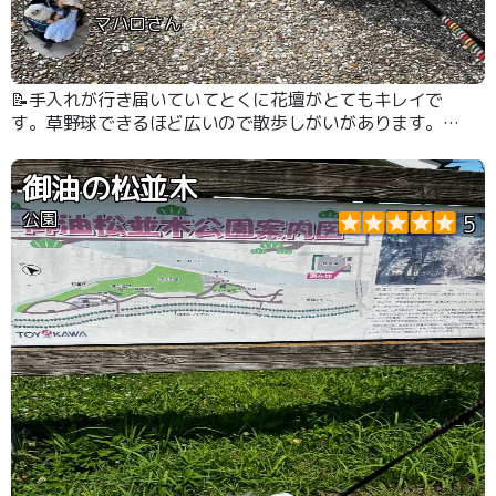
マハロさん
📝手入れが行き届いていてとくに花壇がとてもキレイで
す。草野球できるほど広いので散歩しがいがあります。駐
車場あります。
御油の松並木
公園
5