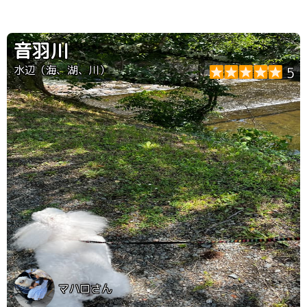
音羽川
水辺（海、湖、川）
5
マハロさん