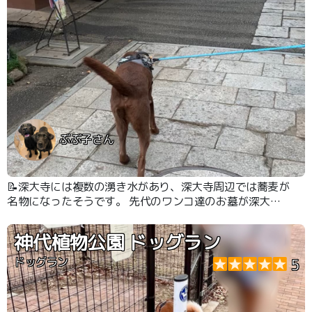
ぶぶ子さん
📝深大寺には複数の湧き水があり、深大寺周辺では蕎麦が
名物になったそうです。 先代のワンコ達のお墓が深大寺
の動物霊園にあるので、お墓参りに行った後のお蕎麦が楽
しみになっています。
神代植物公園 ドッグラン
ドッグラン
5