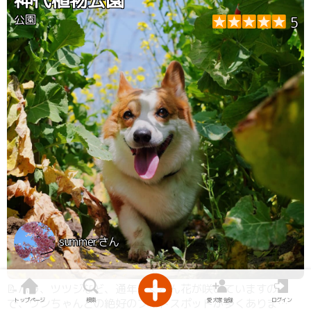
公園
5
summerさん
📝バラ、ツツジなど、通年たくさん花が咲いていますの
トップページ
検索
愛犬家登録
ログイン
で、ワンちゃんとの絶好のフォトスポットが多くありま