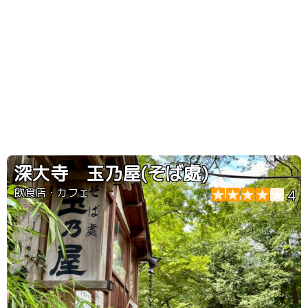
深大寺 玉乃屋(そば處)
飲食店・カフェ
4