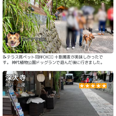
ロイママさん
📝テラス席ペット同伴OK🙆‍♀️ 十割蕎麦が美味しかったで
す。 神代植物公園ドッグランで遊んだ後に行きました。
深大寺
神社・仏閣
5