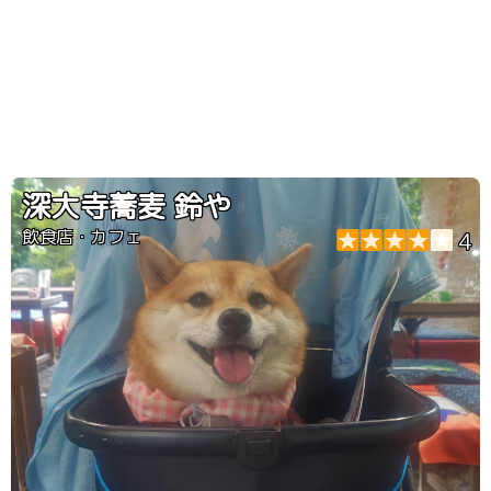
深大寺蕎麦 鈴や
飲食店・カフェ
4