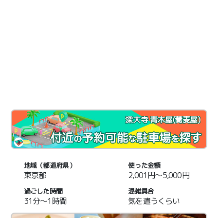
深大寺 青木屋(蕎麦屋)
地域（都道府県）
使った金額
東京都
2,001円～5,000円
過ごした時間
混雑具合
31分～1時間
気を遣うくらい