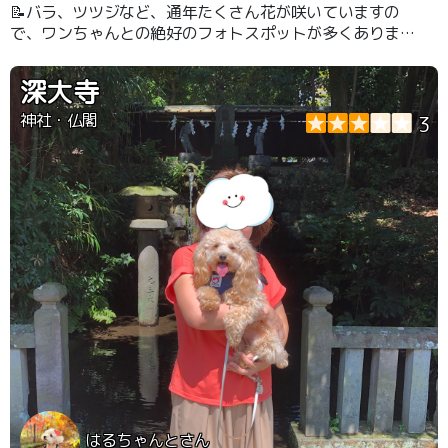
📝バラ、ツツジなど、通年たくさん花が咲いていますの
で、ワンちゃんとの絶好のフォトスポットが多くありま
す。
深大寺
神社・仏閣
3
はるちゃんとさん