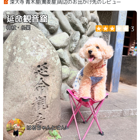
深大寺 青木屋(蕎麦屋)周辺のお出かけ先のレビュー
延命観音窟
神社・仏閣
3
はるちゃんとさん