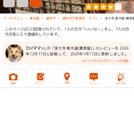
4
1
1
523
ワンちゃんと
東京都
調布市
調布市の飲食店・カフェ
深大寺 青木屋(蕎麦屋
このページは523回見られていて、1人の方が「いいね！」をし、1人の方
がお気に入り登録をしています。
ロイママ
が「深大寺 青木屋(蕎麦屋)」のレビューを 2024
さん
年12月17日に投稿 して、2025年1月17日に更新 しました。
ロイママさんのプロフィールを見る
レビュー
情報
画像
コメント
おすすめ