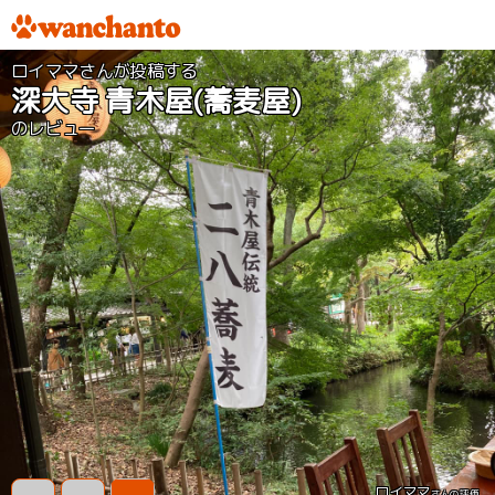
ロイママさんが投稿する
深大寺 青木屋(蕎麦屋)
のレビュー
ロイママ
さんの評価