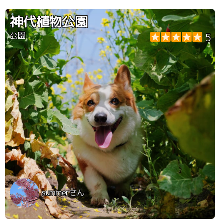
ッグラン以外にも芝生の広場や木々の生える道など、お散
歩も楽しむことができました。
神代植物公園
公園
5
summerさん