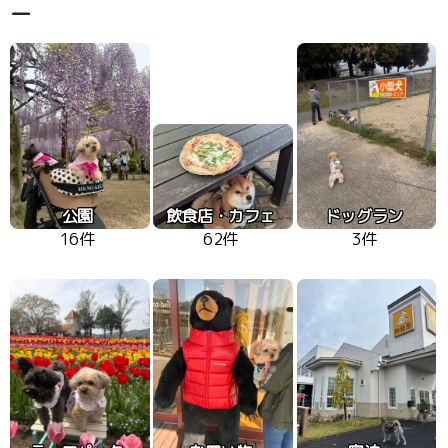
ー
公園
飲食店・カフェ
ドッグラン
16件
62件
3件