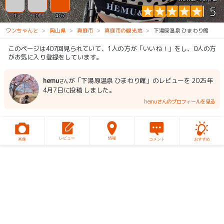
5
1
0
407
ワンちゃんと
岡山県
真庭市
真庭市の観光地
下湯原温泉 ひまわり館
このページは407回見られていて、1人の方が「いいね！」をし、0人の方
がお気に入り登録をしています。
hemu
が「下湯原温泉 ひまわり館」のレビューを 2025年
さん
4月7日に投稿 しました。
hemuさんのプロフィールを見る
レビュー
情報
画像
コメント
おすすめ