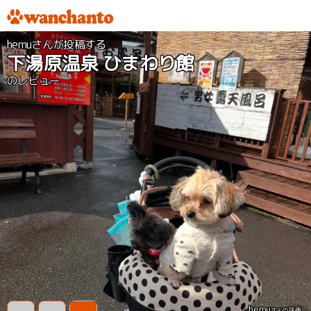
hemuさんが投稿する
下湯原温泉 ひまわり館
のレビュー
hemu
さんの評価