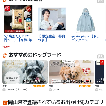
おすすめのドッグフード
国産ドッグフード
無添加のウェットフード
カ
広告
広告
広告
OBREMO（オブレモ）
ブッチ
アカナ
岡山県で登録されているお出かけ先カテゴリ