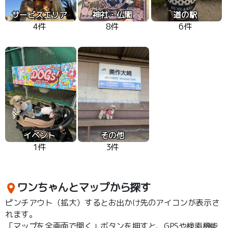
サービスエリア
神社・仏閣
道の駅
4件
8件
6件
イベント
その他
1件
3件
ワンちゃんとマップから探す
ピンチアウト（拡大）するとお出かけ先のアイコンが表示さ
れます。
「マップを全画面で開く」ボタンを押すと、GPSや検索機能