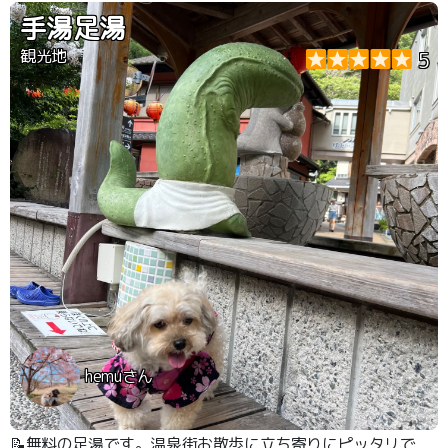
手湯足湯
観光地
5
hemuさん
📝無料の足湯です。温泉街お散歩に立ち寄りにピッタリで