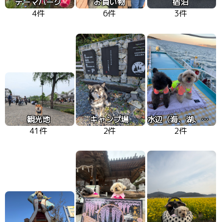
テーマパーク
お買い物
宿泊
4件
6件
3件
観光地
キャンプ場
水辺（海、湖、川）
41件
2件
2件