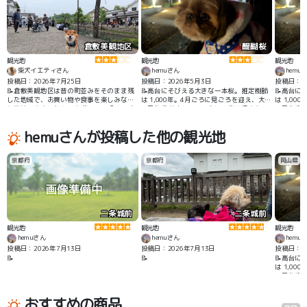
倉敷美観地区
醍醐桜
観光地
観光地
観光地
柴犬イエティさん
hemuさん
hemu
投稿日：2026年7月25日
投稿日：2026年5月3日
投稿日：2
📝倉敷美観地区は昔の町並みをそのまま残
📝高台にそびえる大きな一本桜。推定樹齢
📝高台に
した地域で、お買い物や食事を楽しみなが
は 1,000年。4月ごろに見ごろを迎え、大勢
は 1,0
ら散策できました🐾☺️🐶 抱っこで入れるお
の見物客が訪れる。一生に一度は行きたい
の見物客
店もあっていろいろ見て回れます👀✨
桜です。わんちゃん沢山来てました。
桜です。
hemuさんが投稿した他の観光地
京都府
京都府
岡山県
二条城前
二条城前
観光地
観光地
観光地
hemuさん
hemuさん
hemu
投稿日：2026年7月13日
投稿日：2026年7月13日
投稿日：2
📝
📝
📝高台に
は 1,0
の見物客
桜です。
おすすめの商品