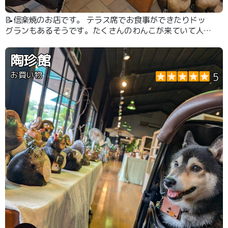
📝信楽焼のお店です。 テラス席でお食事ができたりドッ
グランもあるそうです。たくさんのわんこが来ていて人気
店です。
陶珍館
お買い物
5