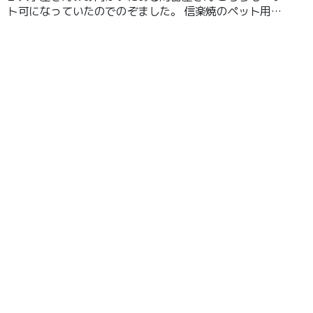
ト可になっていたのでのぞました。 信楽焼のペット用食
器など取り扱いがありました。 また飲み物やかき氷など
を座って頂くことが出来ました