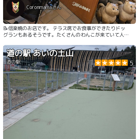
Coronmamaさん
📝信楽焼のお店です。 テラス席でお食事ができたりドッ
グランもあるそうです。たくさんのわんこが来ていて人気
店です。
道の駅 あいの土山
道の駅
5