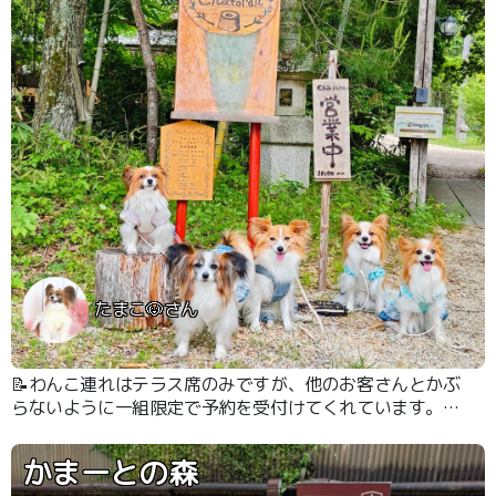
たまこ🐶さん
📝わんこ連れはテラス席のみですが、他のお客さんとかぶ
らないように一組限定で予約を受付けてくれています。
しっかりとした屋根も付いていて、多少の雨は気にならな
いと思います😊 この日いただいたのは『ローストビーフ
かまーとの森
のひつまぶし』 とても美味しかったです😋