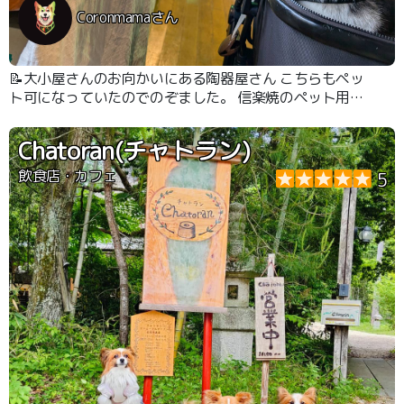
Coronmamaさん
📝大小屋さんのお向かいにある陶器屋さん こちらもペッ
ト可になっていたのでのぞました。 信楽焼のペット用食
器など取り扱いがありました。 また飲み物やかき氷など
を座って頂くことが出来ました
Chatoran(チャトラン)
飲食店・カフェ
5