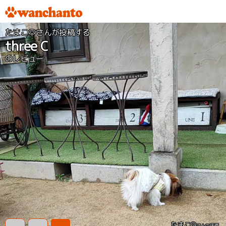
たまこ🐶さんが投稿する
three C
のレビュー
たまこ🐶
さんの評価