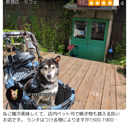
飲食店・カフェ
4
Coronmamaさん
📝ご飯が美味しくて、店内ペット可で焼き物も買える良い
お店です。 ランチはつける物によりますが1500-1900円
くらいです。 わんこメニューは無し。