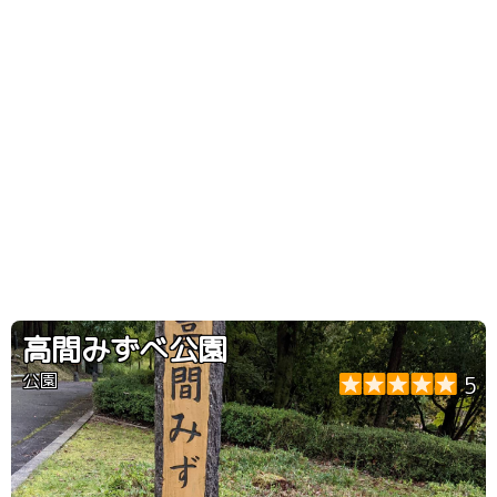
高間みずべ公園
公園
5