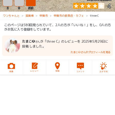
4
2
0
589
ワンちゃんと
滋賀県
甲賀市
甲賀市の飲食店・カフェ
three C
このページは589回見られていて、2人の方が「いいね！」をし、0人の方
がお気に入り登録をしています。
たまこ🐶
が「three C」のレビューを 2025年5月29日に
さん
投稿 しました。
たまこ🐶さんのプロフィールを見る
レビュー
情報
画像
コメント
おすすめ