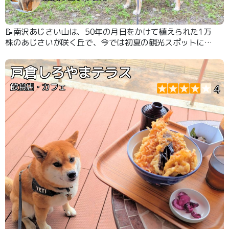
📝南沢あじさい山は、50年の月日をかけて植えられた1万
株のあじさいが咲く丘で、今では初夏の観光スポットにな
っています🧑‍🤝‍🧑 起伏もあって見て回るだけでもそこそ
こ歩けるのでワンちゃんのお散歩も兼ねることができます
戸倉しろやまテラス
🐶🐾
飲食店・カフェ
4