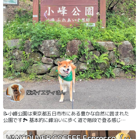
柴犬イエティさん
📝小峰公園は東京都五日市市にある豊かな自然に囲まれた
公園です🏞️ 基本的に峰沿いに歩く道で階段で登る感じで
はなく坂道を歩く感じで回れます🐾 暑い日でも市街地に
比べて気温が低い気がします🌡️ #ハイキング
VANCOUVER COFFEE Espresso（バンクーバーコーヒーエスプレッソ）