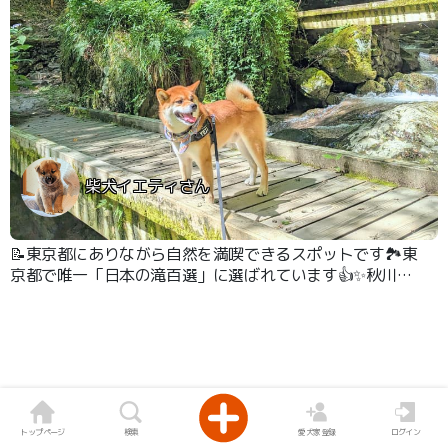
柴犬イエティさん
📝東京都にありながら自然を満喫できるスポットです🏞️東
京都で唯一「日本の滝百選」に選ばれています👍✨秋川の
源流になっていて、高さ60mの落差があります⏬️ 駐車場
からは川沿いを歩いて20分くらいで滝に着くことができ
ます🐾 滝までの道は日陰で真夏でも涼しく、滝壺は払沢
の滝の飛沫や吹き下ろす風を浴びることができて、天然の
クーラーでした🧊🦊🎶
トップページ
検索
愛犬家登録
ログイン
5