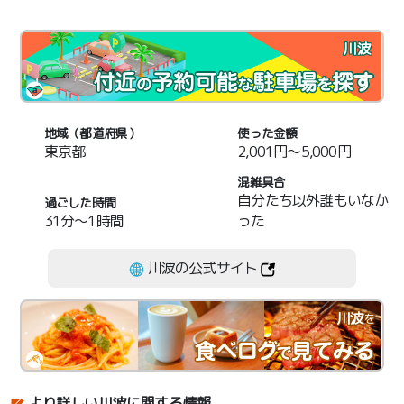
川波
地域（都道府県）
使った金額
東京都
2,001円～5,000円
混雑具合
自分たち以外誰もいなか
過ごした時間
31分～1時間
った
川波の公式サイト
川波
を
より詳しい川波に関する情報