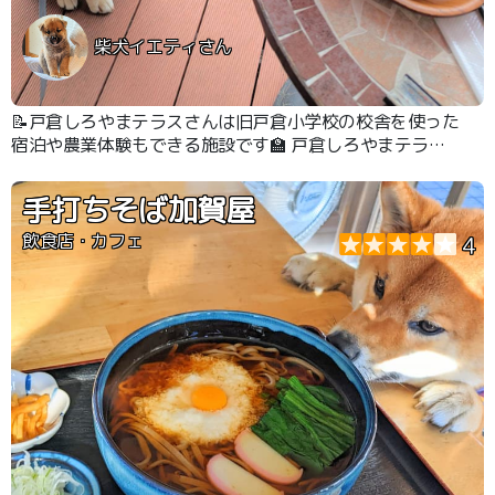
柴犬イエティさん
📝戸倉しろやまテラスさんは旧戸倉小学校の校舎を使った
宿泊や農業体験もできる施設です🏫 戸倉しろやまテラス
さんの中に「食飲室（しょくいんしつ）」と言うテラスの
あるレストランではワンちゃんも一緒に食事がとれます🐶
手打ちそば加賀屋
🍴
飲食店・カフェ
4