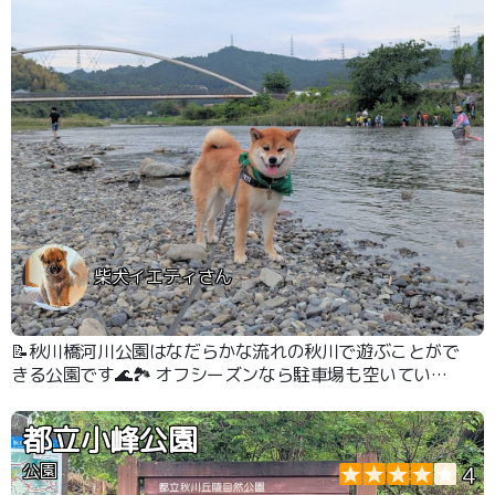
柴犬イエティさん
📝秋川橋河川公園はなだらかな流れの秋川で遊ぶことがで
きる公園です🌊🏞️ オフシーズンなら駐車場も空いてい
て、比較的人も少ない状態で水遊びができます👍 #川遊び
都立小峰公園
公園
4