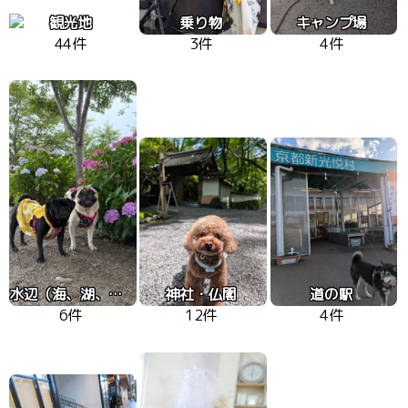
観光地
乗り物
キャンプ場
44件
3件
4件
水辺（海、湖、川）
神社・仏閣
道の駅
6件
12件
4件