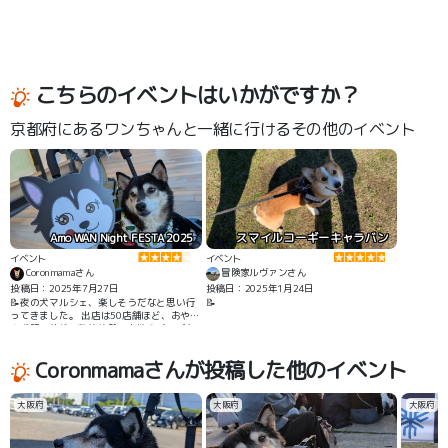
こちらのイベントはいかがですか？
京都府にあるワンちゃんと一緒に行けるその他のイベント
Amo WAN Night FESTA 2025
スマイルコーギーキャラバン
イベント
イベント
Coronmamaさん
冒険家ルヴァンさん
投稿日：2025年7月27日
投稿日：2025年1月24日
📝夜の犬マルシェ、楽しそうだなと思い行
📝
ってきました。 出店は50店舗ほど、おやつ
や犬服、首輪、整体体験、お散歩グッズな
どバランスよく出店されてたと思います
Coronmamaさんが投稿した他のイベント
大阪府
大阪府
大阪府