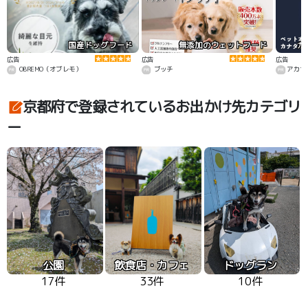
国産ドッグフード
無添加のウェットフード
カ
広告
広告
広告
OBREMO（オブレモ）
ブッチ
アカナ
京都府で登録されているお出かけ先カテゴリ
ー
公園
飲食店・カフェ
ドッグラン
17件
33件
10件