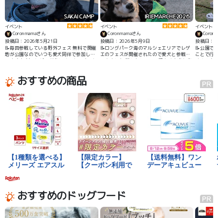
SAKAI CAMP
IRIEMARCHE2026
イベント
イベント
イベント
Coronmamaさん
Coronmamaさん
Coron
投稿日：2026年5月21日
投稿日：2026年5月9日
投稿日：20
📝毎回参戦している野外フェス 無料で開催
📝ロングパーク海のマルシェエリアでレゲ
📝公園で
地が公園なのでいつも愛犬同伴で参加して
エのフェスが開催されたので愛犬と参戦し
ことで行ってきまし
います 無料でレゲエが楽しめてキッチンカ
てきました 離れたところで程よく音楽を楽
くさん来
ーも沢山出ていて、合間にお散歩もできて
しみながらお散歩もできてご機嫌に過ごし
楽しんできました。
てくれました
おすすめの商品
おすすめのドッグフード