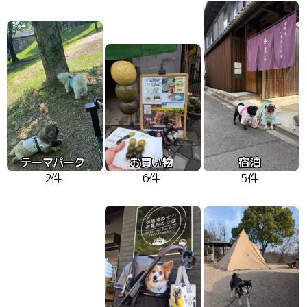
テーマパーク
お買い物
宿泊
2件
6件
5件