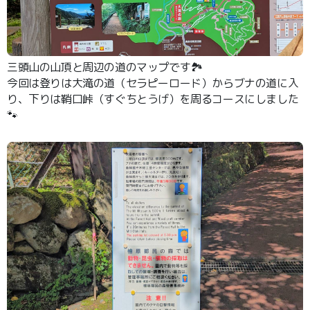
三頭山の山頂と周辺の道のマップです🏞️
今回は登りは大滝の道（セラピーロード）からブナの道に入
り、下りは鞘口峠（すぐちとうげ）を周るコースにしました
🐾