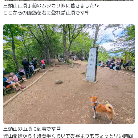
三頭山山頂手前のムシカリ峠に着きました🐾
ここからの峰筋を右に登れば山頂です🪧
三頭山の山頂に到着です🏁
登山開始から１時間半くらいでお昼よりもちょっと早い時間