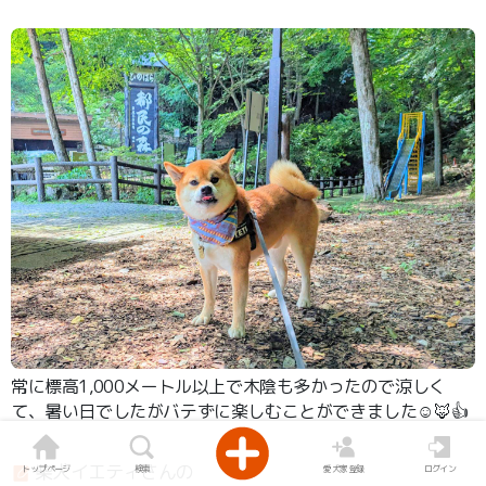
常に標高1,000メートル以上で木陰も多かったので涼しく
て、暑い日でしたがバテずに楽しむことができました☺️🦊👍
柴犬イエティさんの
トップページ
検索
愛犬家登録
ログイン