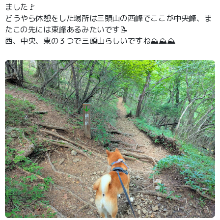
ました🚩
どうやら休憩をした場所は三頭山の西峰でここが中央峰、ま
たこの先には東峰あるみたいです📝
西、中央、東の３つで三頭山らしいですね⛰️⛰️⛰️