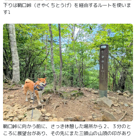
下りは鞘口峠（さやくちとうげ）を経由するルートを使いま
す⤵️
鞘口峠に向かう前に、さっき休憩した場所から２、３分のと
ころに展望台があり、その先にまた三頭山の山頂の印があり