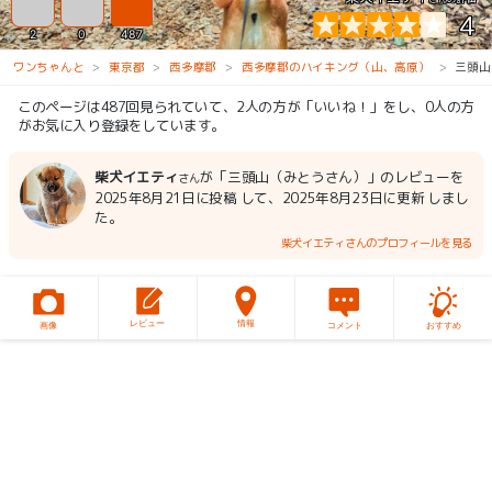
4
2
0
487
ワンちゃんと
東京都
西多摩郡
西多摩郡のハイキング（山、高原）
三頭山
このページは487回見られていて、2人の方が「いいね！」をし、0人の方
がお気に入り登録をしています。
柴犬イエティ
が「三頭山（みとうさん）」のレビューを
さん
2025年8月21日に投稿 して、2025年8月23日に更新 しまし
た。
柴犬イエティさんのプロフィールを見る
レビュー
情報
画像
コメント
おすすめ