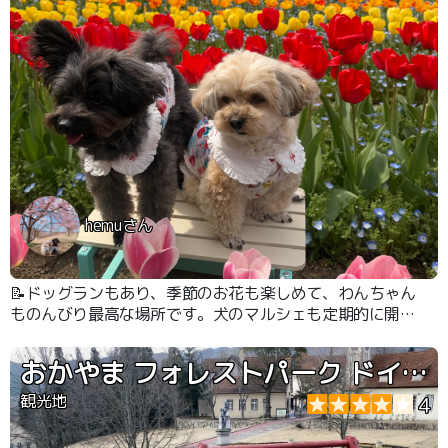
hemuさん
📝ドッグランもあり、季節のお花も楽しめて、わんちゃん
ものんびり最高な場所です。犬のマルシェも定期的に開催
しています。
おかやま フォレストパーク ドイツの森
観光地
4