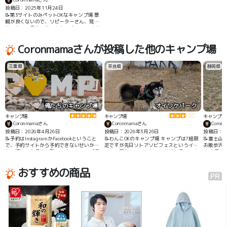
投稿日：2025年11月24日
📝第3サイトのみペットOKなキャンプ場 景
観が良くないので、リピーターさん、見学
済の人のみ予約可能のようです コンテナが
2つ、間に屋根付きのリビングスペースがあ
り雨天でもタープなど用意しなくても良い
Coronmamaさんが投稿した他のキャンプ場
のがいいところです。 今回はイベントキャ
ンプに犬連れで参加しました
三重県
奈良県
静岡県
俺たちのキャンプ場
オイワケパーク
キャンプ場
キャンプ場
キャンプ場
Coronmamaさん
Coronmamaさん
Coron
投稿日：2026年4月26日
投稿日：2026年3月26日
投稿日：20
📝予約はInstagramかFacebookということ
📝わんこOKのキャンプ場 キャンプは7組限
📝富士山
で、予約サイトから予約できないせいか、
定ですが先日ソトアソビフェスというイベ
お散歩沢
割と連休でも予約を取りやすいキャンプ場
ントを開催されていたので遊びに行ってき
す お風
です ドッグランサイトやドッグランは無い
ました 綺麗な芝生の上をお散歩できて、沢
ビエを購
ものの、薪使い放題ですしレンガチップを
山のわんこにも会えて楽しめました
べました
おすすめの商品
敷いてくれているのでテントもドロドロに
ならずありがたいです