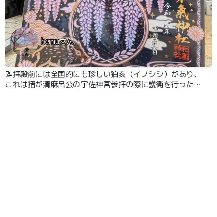
hemuさん
📝拝殿前には全国的にも珍しい狛亥（イノシシ）があり、
これは猪が清麻呂公の宇佐神宮参拝の際に護衛を行った
り、足を患った際に霊泉に案内したりしたとされ、以来、
猪が清麻呂公の守護とされてきたことに由来しています。