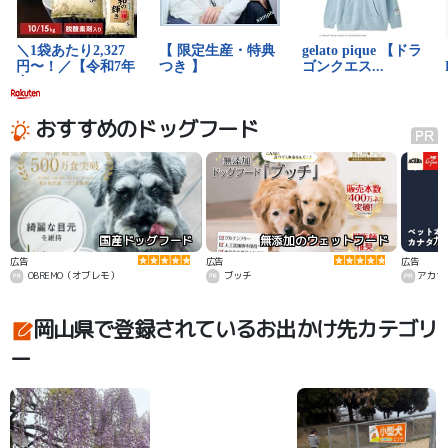
おすすめのドッグフード
国産ドッグフード
無添加のウェットフード
カ
広告
広告
広告
OBREMO（オブレモ）
ブッチ
アカナ
岡山県で登録されているお出かけ先カテゴリ
ー