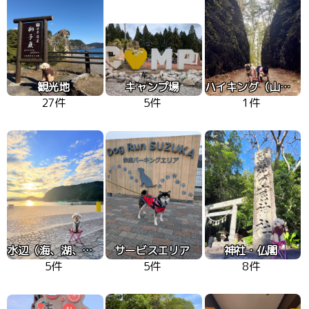
観光地
キャンプ場
ハイキング（山、高原）
27件
5件
1件
水辺（海、湖、川）
サービスエリア
神社・仏閣
5件
5件
8件