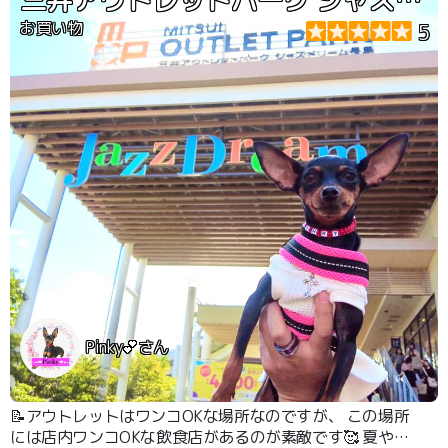
お買い物
5
Pinky💕さん
📝アウトレットはワンコOKな場所なのですが、 この場所
には店内ワンコOKな飲食店があるのが素敵です🥰 夏や冬