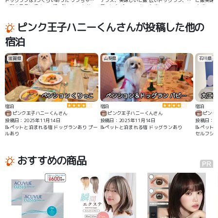
ドッグランは3つくらいあった ワンちゃん
テラス、美味しいご飯 広いドッグラン、部
ご飯美味
の誕生日月に行くとご飯の時にケーキがつ
屋に温泉 パーフェクトな宿
すぎ、テ
いてくる 一緒にご飯が食べられる
ピンク王子ハニーくんさんが投稿した他の
宿泊
滋賀県
山梨県
石川県
ペンション くりっこ
ペンション＆ドッグラン パピヨンの森
宿泊
宿泊
宿泊
ピンク王子ハニーくんさん
ピンク王子ハニーくんさん
ピンク
投稿日：2025年11月14日
投稿日：2025年11月14日
投稿日：20
📝ペットと泊まれる宿 ドッグランあり プー
📝ペットと泊まれる宿 ドッグランあり
📝ペット
ルあり
セルフシ
おすすめの商品