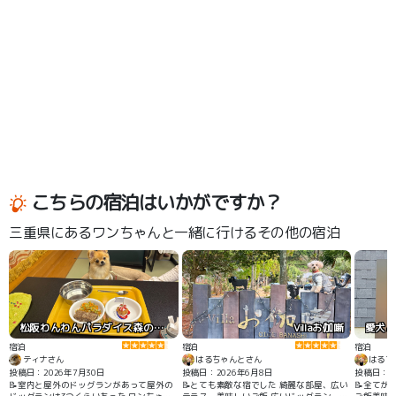
こちらの宿泊はいかがですか？
三重県にあるワンちゃんと一緒に行けるその他の宿泊
松阪わんわんパラダイス森のホテルスメール
Villaお伽噺
宿泊
宿泊
宿泊
ティナさん
はるちゃんとさん
はるち
投稿日：2026年7月30日
投稿日：2026年6月8日
投稿日：2
📝室内と屋外のドッグランがあって屋外の
📝とても素敵な宿でした 綺麗な部屋、広い
📝全てが