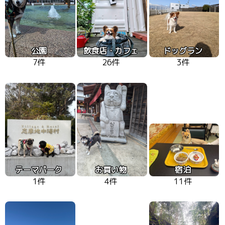
公園
飲食店・カフェ
ドッグラン
7件
26件
3件
テーマパーク
お買い物
宿泊
1件
4件
11件