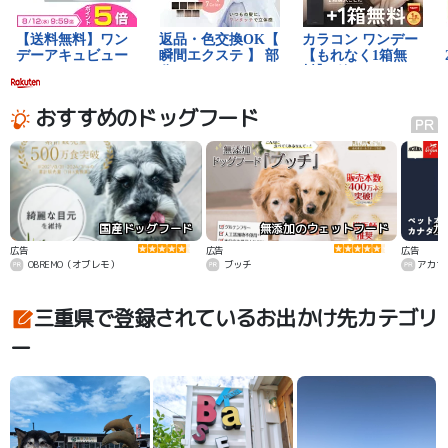
おすすめのドッグフード
国産ドッグフード
無添加のウェットフード
カ
広告
広告
広告
OBREMO（オブレモ）
ブッチ
アカナ
三重県で登録されているお出かけ先カテゴリ
ー