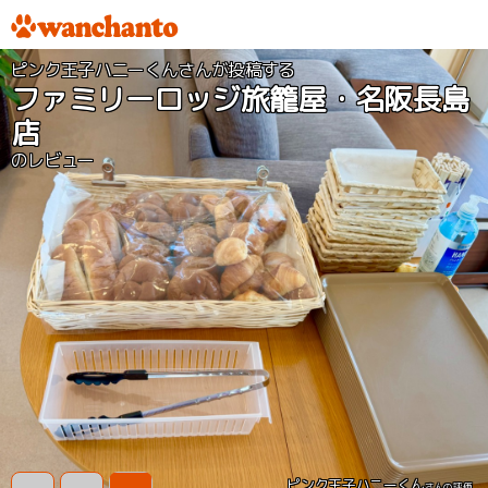
ピンク王子ハニーくんさんが投稿する
ファミリーロッジ旅籠屋・名阪長島
店
のレビュー
ピンク王子ハニーくん
さんの評価