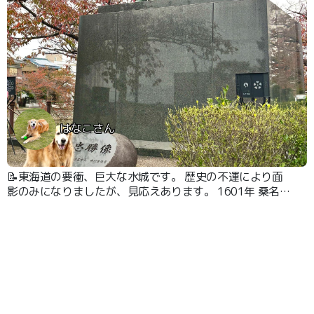
はなこさん
📝東海道の要衝、巨大な水城です。 歴史の不運により面
影のみになりましたが、見応えあります。 1601年 桑名藩
本多忠勝 10万石 10年かけて大改修 総構えの巨
大な城 天守4重6階､櫓51､多聞46 1864年 京都所司代 松平
定敬 京都守護職の会津藩主 松平容保の弟 1868
年 戊辰戦争 藩主は江戸に行き無血開城 1873年 廃城 1928
年 本丸・二の丸一帯を九華公園として整備