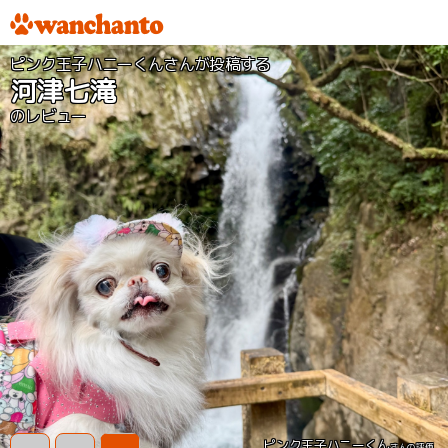
ピンク王子ハニーくんさんが投稿する
河津七滝
のレビュー
ピンク王子ハニーくん
さんの評価