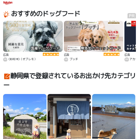
おすすめのドッグフード
国産ドッグフード
無添加のウェットフード
カ
広告
広告
広告
OBREMO（オブレモ）
ブッチ
アカナ
静岡県で登録されているお出かけ先カテゴリ
ー