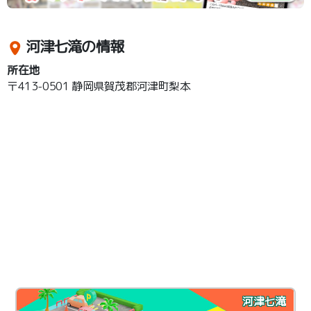
河津七滝の情報
所在地
〒413-0501 静岡県賀茂郡河津町梨本
河津七滝