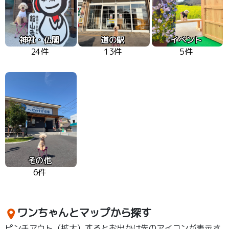
神社・仏閣
道の駅
イベント
24件
13件
5件
その他
6件
ワンちゃんとマップから探す
ピンチアウト（拡大）するとお出かけ先のアイコンが表示さ