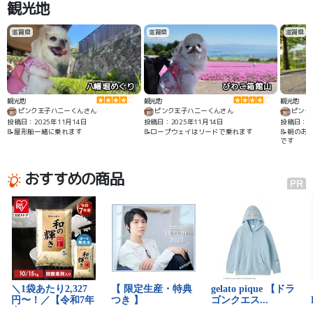
観光地
滋賀県
滋賀県
滋賀県
八幡堀めぐり
びわこ箱館山
観光地
観光地
観光地
ピンク王子ハニーくんさん
ピンク王子ハニーくんさん
ピンク
投稿日：2025年11月14日
投稿日：2025年11月14日
投稿日：20
📝屋形船一緒に乗れます
📝ロープウェイはリードで乗れます
📝朝のお
です
おすすめの商品