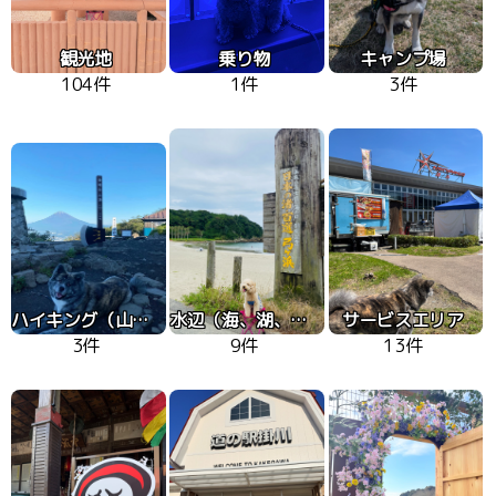
観光地
乗り物
キャンプ場
104件
1件
3件
ハイキング（山、高原）
水辺（海、湖、川）
サービスエリア
3件
9件
13件