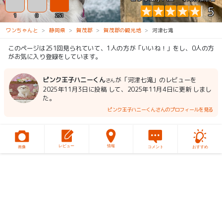
5
1
0
251
ワンちゃんと
静岡県
賀茂郡
賀茂郡の観光地
河津七滝
このページは251回見られていて、1人の方が「いいね！」をし、0人の方
がお気に入り登録をしています。
ピンク王子ハニーくん
が「河津七滝」のレビューを
さん
2025年11月3日に投稿 して、2025年11月4日に更新 しまし
た。
ピンク王子ハニーくんさんのプロフィールを見る
レビュー
情報
画像
コメント
おすすめ