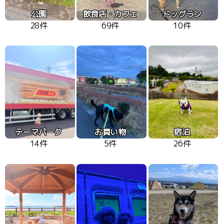
公園
飲食店・カフェ
ドッグラン
28件
69件
10件
テーマパーク
お買い物
宿泊
14件
5件
26件