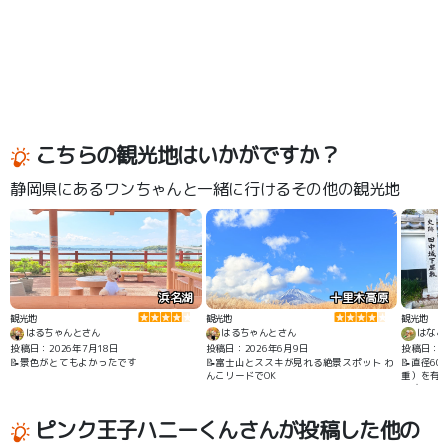
こちらの観光地はいかがですか？
静岡県にあるワンちゃんと一緒に行けるその他の観光地
浜名湖
十里木高原
観光地
観光地
観光地
はるちゃんとさん
はるちゃんとさん
はなこ
投稿日：2026年7月18日
投稿日：2026年6月9日
投稿日：20
📝景色がとてもよかったです
📝富士山とススキが見れる絶景スポット わ
📝直径6
んこリードでOK
重）を有
です。国
す。今は
れ、道路
ピンク王子ハニーくんさんが投稿した他の
並みをゆ