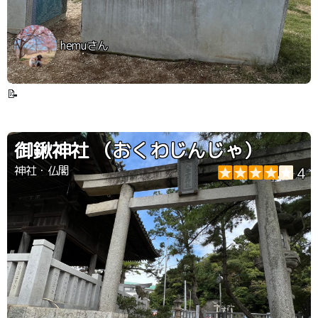
hemuさん
📝
御鍬神社 （おくわじんじゃ）
神社・仏閣
4