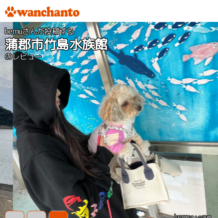
hemuさんが投稿する
蒲郡市竹島水族館
のレビュー
hemu
さんの評価