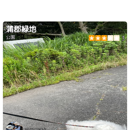
蒲郡緑地
公園
3
マハロさん