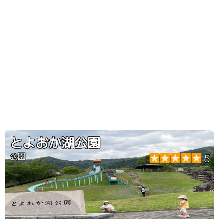
とよおか湖公園
公園
5