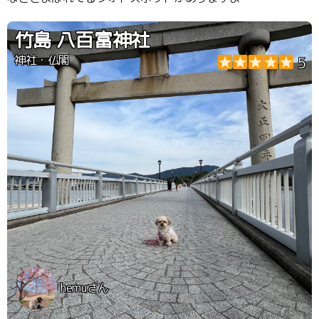
竹島 八百富神社
神社・仏閣
5
hemuさん