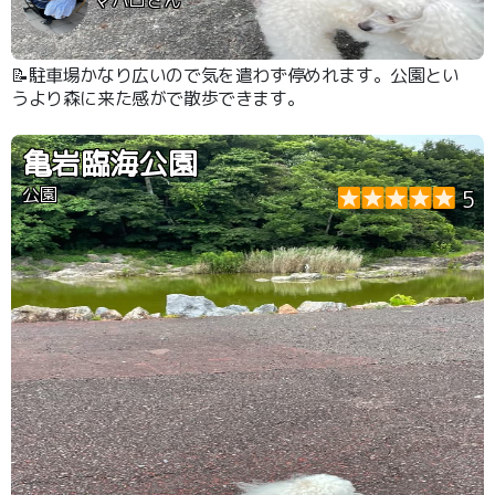
📝駐車場かなり広いので気を遣わず停めれます。公園とい
うより森に来た感がで散歩できます。
亀岩臨海公園
公園
5