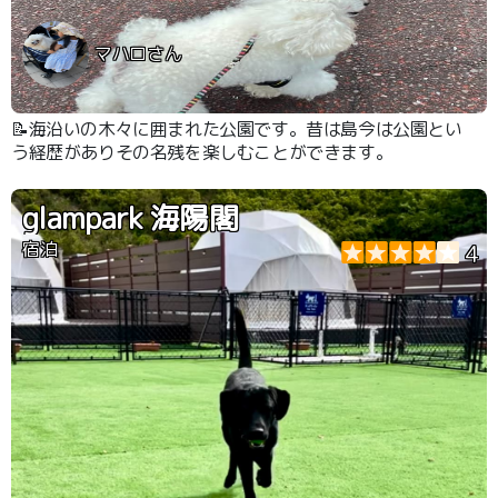
マハロさん
📝海沿いの木々に囲まれた公園です。昔は島今は公園とい
う経歴がありその名残を楽しむことができます。
glampark 海陽閣
宿泊
4