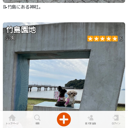
📝竹島にある神社。
竹島園地
公園
5
トップページ
検索
愛犬家登録
ログイン