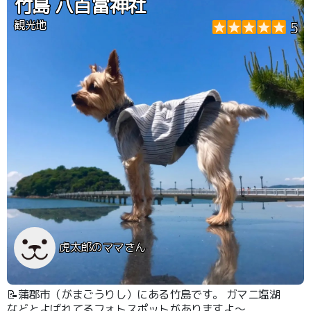
竹島 八百富神社
観光地
5
虎太郎のママさん
📝蒲郡市（がまごうりし）にある竹島です。 ガマニ塩湖
などとよばれてるフォトスポットがありますよ～