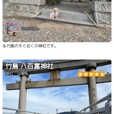
hemuさん
📝竹島のすぐ近くの神社です。
竹島 八百富神社
神社・仏閣
5