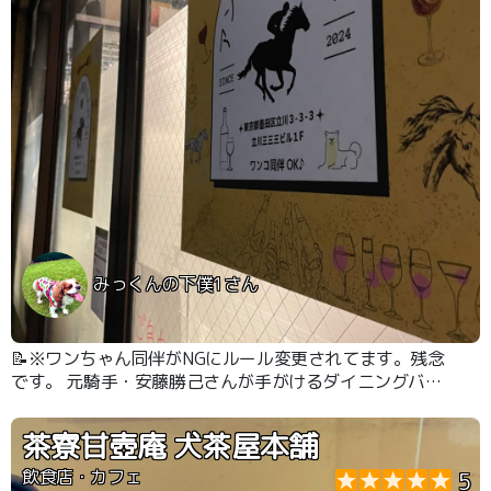
みっくんの下僕1さん
📝※ワンちゃん同伴がNGにルール変更されてます。残念
です。 元騎手・安藤勝己さんが手がけるダイニングバー
です。スポーツバーのような店内はワンコOKです。競馬
中継流れてます。しかし、競馬に興味なくてもまったくア
茶寮甘壺庵 犬茶屋本舗
ウェイ感はないです。お料理も手作りで本格的で美味しい
です。ワンコと楽しいひとときが過ごせます。都営新宿線
飲食店・カフェ
5