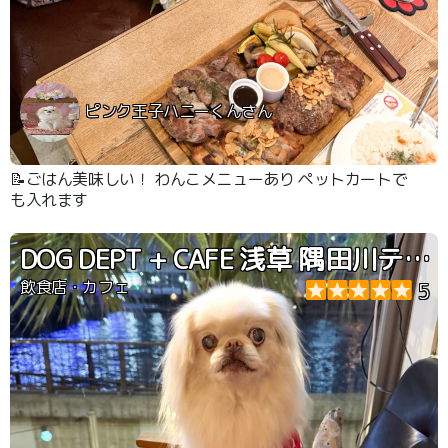
ピンク王子ハニーくんさん
📝ごはん美味しい！ わんこメニューあり ペットカートで
も入れます
DOG DEPT + CAFE 浅草 隅田川テラス店
飲食店・カフェ
5