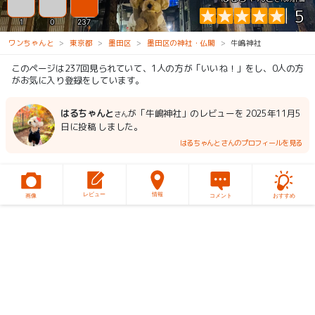
5
1
0
237
ワンちゃんと
東京都
墨田区
墨田区の神社・仏閣
牛嶋神社
このページは237回見られていて、1人の方が「いいね！」をし、0人の方
がお気に入り登録をしています。
はるちゃんと
が「牛嶋神社」のレビューを 2025年11月5
さん
日に投稿 しました。
はるちゃんとさんのプロフィールを見る
レビュー
情報
画像
コメント
おすすめ