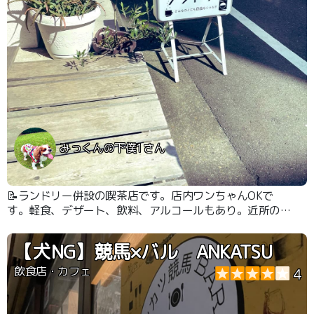
みっくんの下僕1さん
📝ランドリー併設の喫茶店です。店内ワンちゃんOKで
す。軽食、デザート、飲料、アルコールもあり。近所の人
の憩いの場になっています。ヘルシーなわんこご飯ありま
す。お水は持参したほうがいいです。基本、営業時間は
【犬NG】競馬×バル ANKATSU
18時までですが、貸切営業もあり、行く前にInstagramを
確認することをお勧めします。
飲食店・カフェ
4