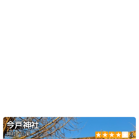
今戸神社
神社・仏閣
4