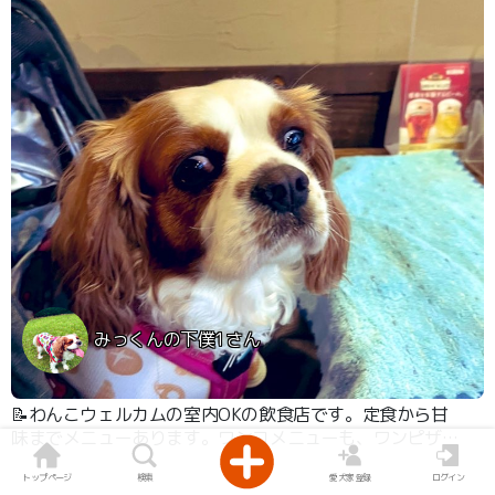
菊川駅からは徒歩7分くらいです。
みっくんの下僕1さん
📝わんこウェルカムの室内OKの飲食店です。定食から甘
味までメニューあります。ワンコメニューも、ワンピザ、
デザート、ミートローフ、馬肉鹿肉ステーキ、ヤギミルク
トップページ
検索
愛犬家登録
ログイン
なと豊富に揃えてます。