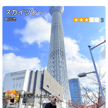
になったのでまた行きたいです。 ロッジ赤石さんは一応
犬OKですが、有名店ということもあり普通に喫茶を楽し
スカイツリー
まれる方が多く、休日などの混雑具合ではお断りになるの
と、ワンちゃんメインの喫茶店ではないことは心得ておい
観光地
3
たほうが良いです。 この日は特別にお店の方がOKしてく
ださいました。
はるちゃんとさん