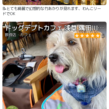
📝とても綺麗で幻想的な竹あかりが見れます、わんこリー
ドでOK
ドッグデプトカフェ 浅草 隅田川テラス店
飲食店・カフェ
5