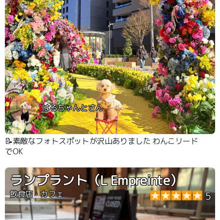
はるちゃんとさん
📝素敵なフォトスポットが沢山ありました わんこリード
でOK
ランプラント（L Empreinte）
飲食店・カフェ
5