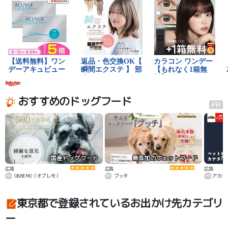
おすすめのドッグフード
国産ドッグフード
無添加のウェットフード
カ
広告
広告
広告
OBREMO（オブレモ）
ブッチ
アカナ
東京都で登録されているお出かけ先カテゴリ
ー