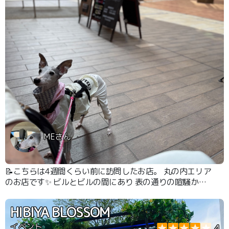
MEさん
📝こちらは4週間くらい前に訪問したお店。 丸の内エリア
のお店です✨ ビルとビルの間にあり 表の通りの喧騒から
少し離れるので ゆっくりお食事ができます✨ お肉が美味
しいお店。 車がビュンと通りすぎる心配もあまりなかっ
HIBIYA BLOSSOM
たので ワンコ連れには安心して過ごせる空間。 テラス席
はワンコok。 ワンコ用メニューもあります。
イベント
4