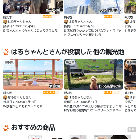
柴又駅前
スカイツリー
観光地
観光地
観光地
はるちゃんとさん
はるちゃんとさん
はるち
投稿日：2026年6月5日
投稿日：2026年6月5日
投稿日：2
📝寅さんとさくらさんに会ってきました
📝偶然通りかかって見つけたフォトスポッ
📝参道を
ト スカイツリーと桜とはる
はるちゃんとさんが投稿した他の観光地
静岡県
埼玉県
神奈川県
浜名湖
秩父高原牧場
H
観光地
観光地
観光地
はるちゃんとさん
はるちゃんとさん
はるち
投稿日：2026年7月18日
投稿日：2026年6月14日
投稿日：2
📝景色がとてもよかったです
📝景色が良くてのんびり散歩できました 新
📝とても
鮮な野菜や濃厚なソフトクリームがオスス
るなんて 
メ わんこリードでOK
おすすめの商品