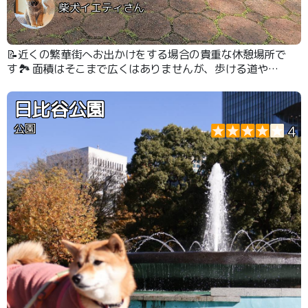
柴犬イエティさん
📝近くの繁華街へお出かけをする場合の貴重な休憩場所で
す🏞 面積はそこまで広くはありませんが、歩ける道や見
どころ、歴史に触れられるところが多いのでゆっくり散策
ができるのが良いです👍
日比谷公園
公園
4