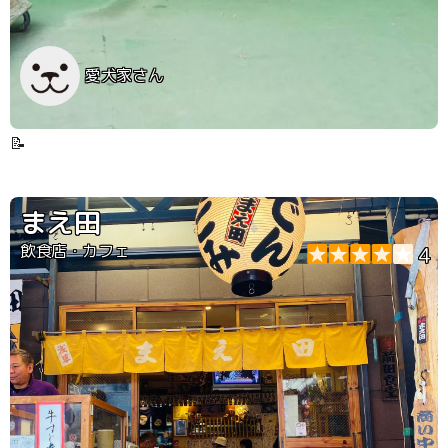
愛犬家さん
📝
まえ田
飲食店・カフェ
4