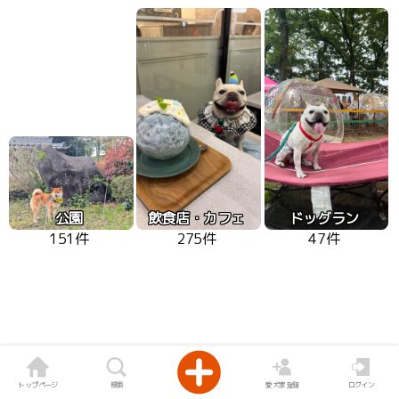
公園
飲食店・カフェ
ドッグラン
151件
275件
47件
トップページ
検索
愛犬家登録
ログイン