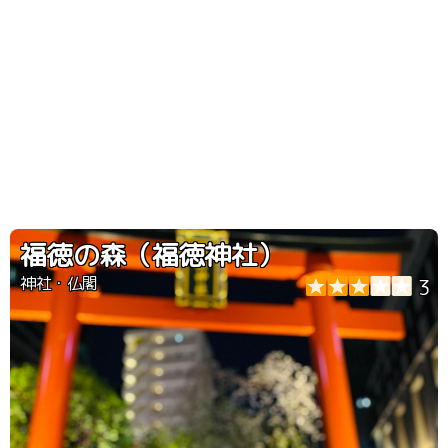
福徳の森（福徳神社）
神社・仏閣
3