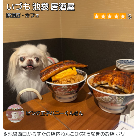
す
いづも 池袋 居酒屋
飲食店・カフェ
5
ピンク王子ハニーくんさん
📝池袋西口からすぐの店内わんこOKなうなぎのお店 ボリ