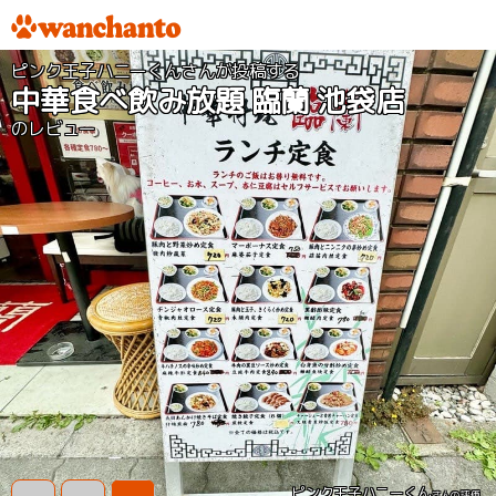
ピンク王子ハニーくんさんが投稿する
中華食べ飲み放題 臨蘭 池袋店
のレビュー
ピンク王子ハニーくん
さんの評価