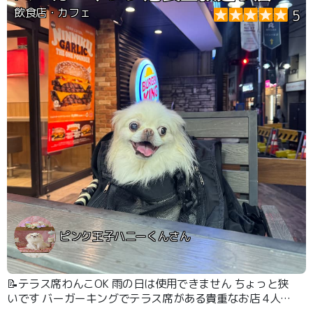
飲食店・カフェ
5
ピンク王子ハニーくんさん
📝テラス席わんこOK 雨の日は使用できません ちょっと狭
いです バーガーキングでテラス席がある貴重なお店 4人掛
けか2テーブル