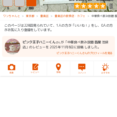
5
1
0
228
ワンちゃんと
東京都
豊島区
豊島区の飲食店・カフェ
中華食べ飲み放題 臨
このページは228回見られていて、1人の方が「いいね！」をし、0人の方
がお気に入り登録をしています。
ピンク王子ハニーくん
が「中華食べ飲み放題 臨蘭 池袋
さん
店」のレビューを 2025年11月8日に投稿 しました。
ピンク王子ハニーくんさんのプロフィールを見る
レビュー
情報
画像
コメント
おすすめ