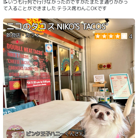
📝いつも行列で行けなかったのですがたまたま通りかかっ
て入ることができました テラス席わんこOKです
ニコのタコス NIKO'S TACOS
飲食店・カフェ
4
ピンク王子ハニーくんさん