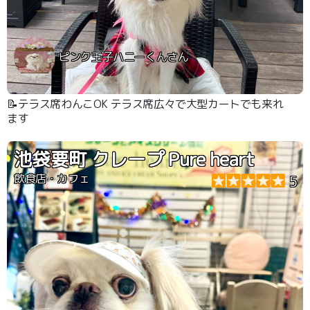
ピンク王子ハニーくんさん
📝テラス席わんこOK テラス席広々で大型カートでも来れ
ます
池袋要町 クレープ Pure heart
飲食店・カフェ
5