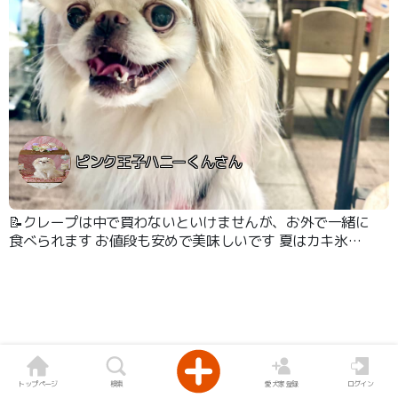
ピンク王子ハニーくんさん
📝クレープは中で買わないといけませんが、お外で一緒に
食べられます お値段も安めで美味しいです 夏はカキ氷も
ありました
トップページ
検索
愛犬家登録
ログイン
5