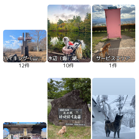
ハイキング（山、高原）
水辺（海、湖、川）
サービスエリア
12件
10件
1件