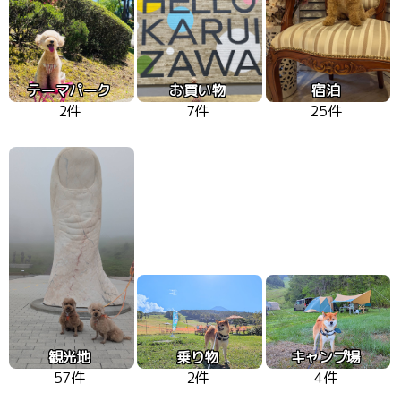
テーマパーク
お買い物
宿泊
2件
7件
25件
観光地
乗り物
キャンプ場
57件
2件
4件