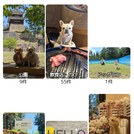
公園
飲食店・カフェ
ドッグラン
9件
55件
1件