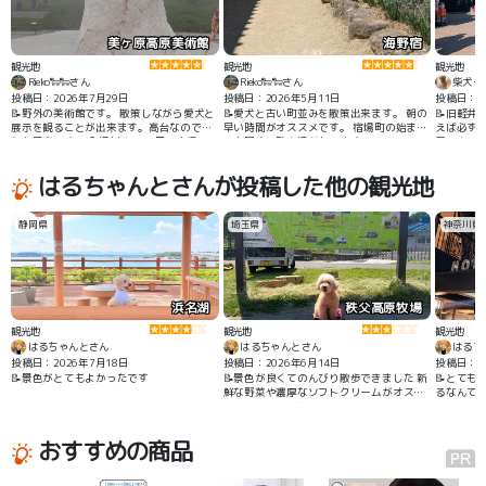
美ヶ原高原美術館
海野宿
観光地
観光地
観光地
Rieko🐑🐑さん
Rieko🐑🐑さん
柴犬イ
投稿日：2026年7月29日
投稿日：2026年5月11日
投稿日：20
📝野外の美術館です。 散策しながら愛犬と
📝愛犬と古い町並みを散策出来ます。 朝の
📝旧軽井
展示を観ることが出来ます。高台なので景
早い時間がオススメです。 宿場町の始まり
えば必ず立
色も最高です。 入場料は1000円でお得に
と中間位に駐車場があります。
屋、カフ
感じました。 ペットは1頭100円、ウンチ
でも入れる
袋付きです。
はるちゃんとさんが投稿した他の観光地
静岡県
埼玉県
神奈川県
浜名湖
秩父高原牧場
H
観光地
観光地
観光地
はるちゃんとさん
はるちゃんとさん
はるち
投稿日：2026年7月18日
投稿日：2026年6月14日
投稿日：2
📝景色がとてもよかったです
📝景色が良くてのんびり散歩できました 新
📝とても
鮮な野菜や濃厚なソフトクリームがオスス
るなんて 
メ わんこリードでOK
おすすめの商品