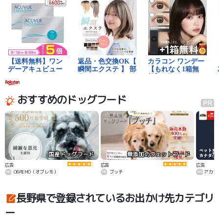
おすすめのドッグフード
国産ドッグフード
無添加のウェットフード
カ
広告
広告
広告
OBREMO（オブレモ）
ブッチ
アカナ
長野県で登録されているお出かけ先カテゴリ
ー