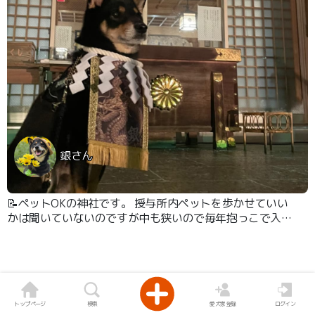
銀さん
📝ペットOKの神社です。 授与所内ペットを歩かせていい
かは聞いていないのですが中も狭いので毎年抱っこで入っ
ています。 中島公園内？隣？にあり縁結びの神社として
知られているみたいです。花手水もあり🌸
トップページ
検索
愛犬家登録
ログイン