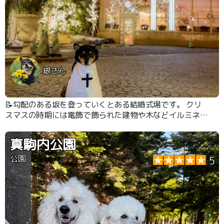
銀さん
📝勾配のある坂を登っていくとある結婚式場です。 クリ
スマスの時期には電飾で飾られた建物や木などイルミネー
ションが綺麗なので写真を撮りに来てる人が多いです。
式場の中には入れませんがイルミネーションが素敵で何度
真駒内公園
も行きたくなります✨ #イルミネーション
公園
5