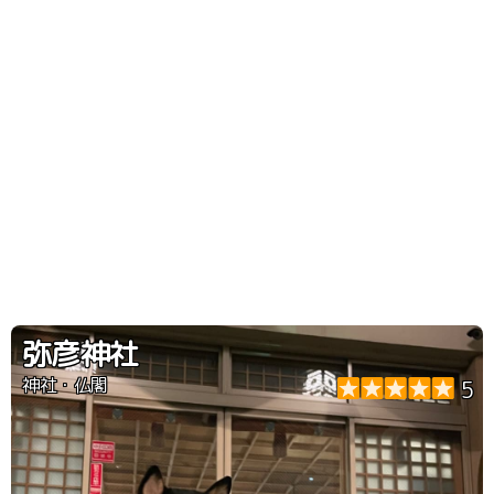
弥彦神社
神社・仏閣
5