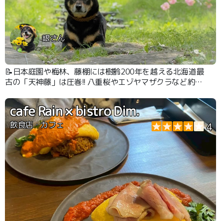
銀さん
📝日本庭園や梅林、藤棚には樹齢200年を越える北海道最
古の「天神藤」は圧巻!! 八重桜やエゾヤマザクラなど約
500本もの桜が咲き秋には真っ赤な赤もみじがとっても綺
麗でどの季節も楽しめます。 坂の多い公園ですが散歩に
cafe Rain × bistro Dim.
は丁度いい広さの公園でした！
飲食店・カフェ
4