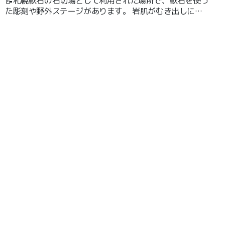
📝札幌軟石の石切場として利用された場所で、軟石を使っ
た彫刻や野外ステージがあります。 岩肌がむき出しにな
っていて圧巻の見応えです！ 無料駐車場もあり、あちこ
ちに作られたオブジェを楽しみながらお散歩が出来ます。