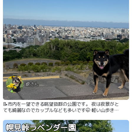
銀さん
📝市内を一望できる眺望抜群の公園です。 夜は夜景がと
ても綺麗なのでカップルなども多いです🤭 軽い山歩きも
出来、お散歩にはちょうどいい公園ですが羆が出る事があ
る為注意が必要です💦 熊出没注意の看板も所々にありま
幌見峠ラベンダー園
す🐻‍