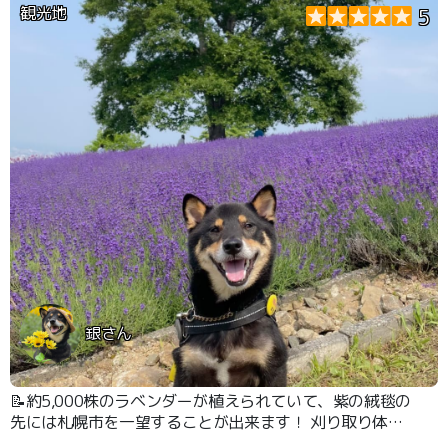
観光地
5
銀さん
📝約5,000株のラベンダーが植えられていて、紫の絨毯の
先には札幌市を一望することが出来ます！ 刈り取り体験
もやっていて、刈り取ったラベンダーはお土産に持ち帰る