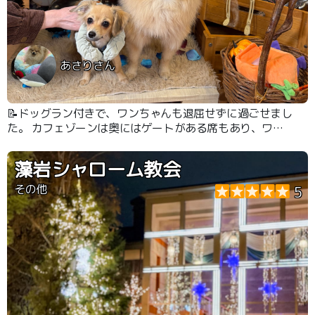
あさりさん
📝ドッグラン付きで、ワンちゃんも退屈せずに過ごせまし
た。 カフェゾーンは奥にはゲートがある席もあり、ワン
ちゃんが万が一走って行っても出られない構造です。
藻岩シャローム教会
その他
5