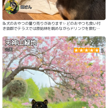
銀さん
📝犬のおやつの量り売りがあります✨ どのおやつも食い付
き抜群でテラスでは原始林を眺めながらドリンクを飲む事
が出来、とても癒されます。 オシャレな雑貨の購入も出
来ます！
天神山緑地
公園
5