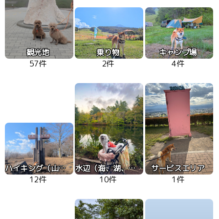
観光地
乗り物
キャンプ場
57件
2件
4件
ハイキング（山、高原）
水辺（海、湖、川）
サービスエリア
12件
10件
1件