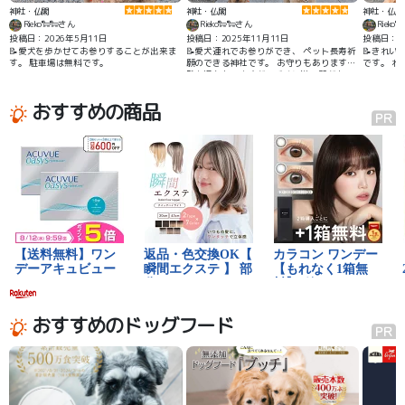
神社・仏閣
神社・仏閣
神社・仏閣
Rieko🐑🐑さん
Rieko🐑🐑さん
Rieko
投稿日：2026年5月11日
投稿日：2025年11月11日
投稿日：20
📝愛犬を歩かせてお参りすることが出来ま
📝愛犬連れでお参りができ、 ペット長寿祈
📝きれい
す。 駐車場は無料です。
願のできる神社です。 お守りもあります。
です。 
駐車場もありますが、近くに道の駅があり
ます。
おすすめの商品
おすすめのドッグフード