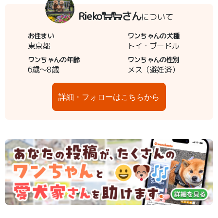
Rieko🐑🐑さん
について
お住まい
ワンちゃんの犬種
東京都
トイ・プードル
ワンちゃんの年齢
ワンちゃんの性別
6歳～8歳
メス（避妊済）
詳細・フォローはこちらから