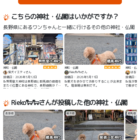
こちらの神社・仏閣はいかがですか？
長野県にあるワンちゃんと一緒に行けるその他の神社・仏閣
熊野皇大神社
穂高神社
神社・仏閣
神社・仏閣
神社・仏閣
柴犬イエティさん
Rieko🐑🐑さん
はるち
投稿日：2026年5月12日
投稿日：2026年5月11日
投稿日：20
📝熊野皇大神社は長野県と群馬県の県境を
📝愛犬を歩かせてお参りすることが出来ま
📝我が家
またぐ位置にある神社で、長野県側が「熊
す。 駐車場は無料です。
で散歩で
野皇大神社」、群馬県側は「熊野神社」と
呼ばれています⛩️ 日本武尊の伝説もある古
い神社で、ワンちゃん連れでも参拝ができ
Rieko🐑🐑さんが投稿した他の神社・仏閣
ます🐶🆗 境内では肉球手形やワンコおみく
じなどワンちゃん連れでも楽しめるおもて
なしがされています🐶🎶
長野県
栃木県
群馬県
穂高神社
報徳二宮神社