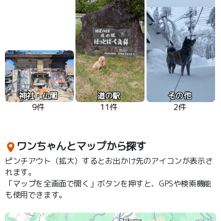
神社・仏閣
道の駅
その他
9件
11件
2件
ワンちゃんとマップから探す
ピンチアウト（拡大）するとお出かけ先のアイコンが表示さ
れます。
「マップを全画面で開く」ボタンを押すと、GPSや検索機能
も使用できます。