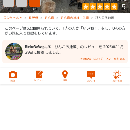
5
1
0
323
ワンちゃんと
長野県
佐久市
佐久市の神社・仏閣
ぴんころ地蔵
このページは323回見られていて、1人の方が「いいね！」をし、0人の方
がお気に入り登録をしています。
Rieko🐑🐑
が「ぴんころ地蔵」のレビューを 2025年11月
さん
29日に投稿 しました。
Rieko🐑🐑さんのプロフィールを見る
レビュー
情報
画像
コメント
おすすめ