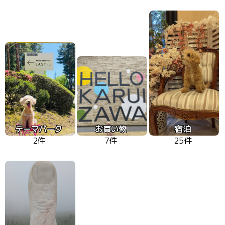
テーマパーク
お買い物
宿泊
2件
7件
25件