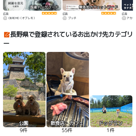
国産ドッグフード
無添加のウェットフード
カ
広告
広告
広告
OBREMO（オブレモ）
ブッチ
アカナ
長野県で登録されているお出かけ先カテゴリ
ー
公園
飲食店・カフェ
ドッグラン
9件
55件
1件