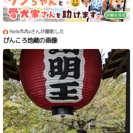
Rieko🐑🐑さんが撮影した
ぴんころ地蔵の画像