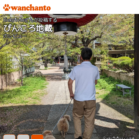
Rieko🐑🐑さんが投稿する
ぴんころ地蔵
のレビュー
Rieko🐑🐑
さんの評価