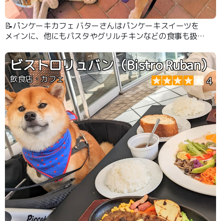
📝パンケーキカフェ バターさんはパンケーキスイーツを
メインに、他にもパスタやグリルチキンなどの食事も扱っ
ているカフェです🥞🤤 今回は#横浜ベイクオーター にある
店舗に伺いました⚓️川に面したテラスでワンちゃんと一緒
ビストロリュバン（Bistro Ruban）
に食事を楽しむことができます👍✨ #みなとみらい #パ
ンケーキ
飲食店・カフェ
4