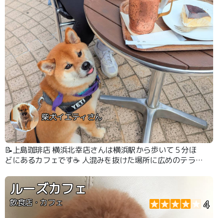
柴犬イエティさん
📝上島珈琲店 横浜北幸店さんは横浜駅から歩いて５分ほ
どにあるカフェです☕️ 人混みを抜けた場所に広めのテラス
もあって帷子川（かたびらがわ）の近くで何となく落ち着
ける空間でした👍
ルーズカフェ
飲食店・カフェ
4