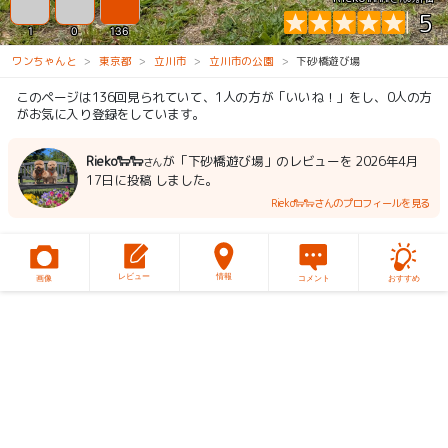
5
1
0
136
ワンちゃんと
東京都
立川市
立川市の公園
下砂橋遊び場
このページは136回見られていて、1人の方が「いいね！」をし、0人の方
がお気に入り登録をしています。
Rieko🐑🐑
が「下砂橋遊び場」のレビューを 2026年4月
さん
17日に投稿 しました。
Rieko🐑🐑さんのプロフィールを見る
レビュー
情報
画像
コメント
おすすめ