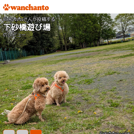
Rieko🐑🐑さんが投稿する
下砂橋遊び場
のレビュー
Rieko🐑🐑
さんの評価