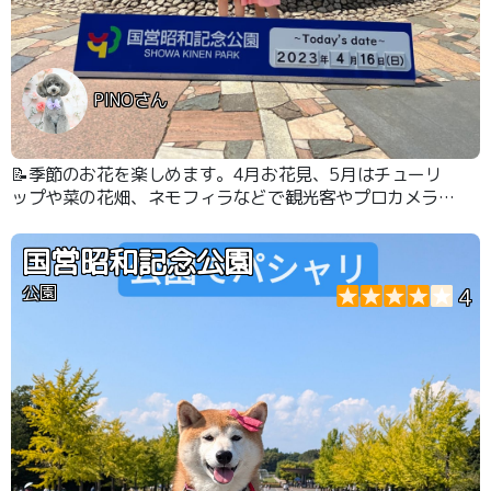
PINOさん
📝季節のお花を楽しめます。4月お花見、5月はチューリ
ップや菜の花畑、ネモフィラなどで観光客やプロカメラマ
ン撮影などで賑わっています。 ドッグランは有料ですが3
つくらいに分かれていて広々と遊べます！
国営昭和記念公園
公園
4