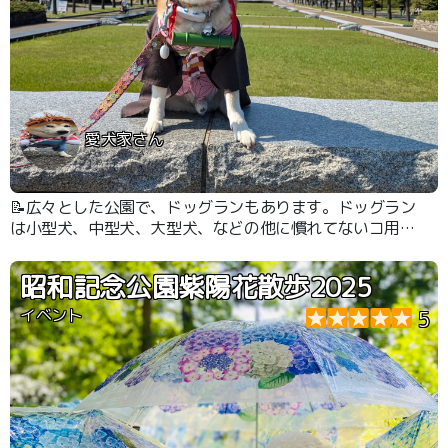
愛犬家さん
📝広々とした公園で、ドッグランもあります。ドッグラン
は小型犬、中型犬、大型犬、などの他に慣れてないコ用の
ドッグランもあります。公園は有料スペースに行くと、食
べるものを売っているところがちらほらあります。イベン
昭和記念公園紫陽花散歩2025
トなどもあり楽しめると思います。公園の外にもワンコ連
れオッケーな飲食店もあり、不自由しません。
イベント
5