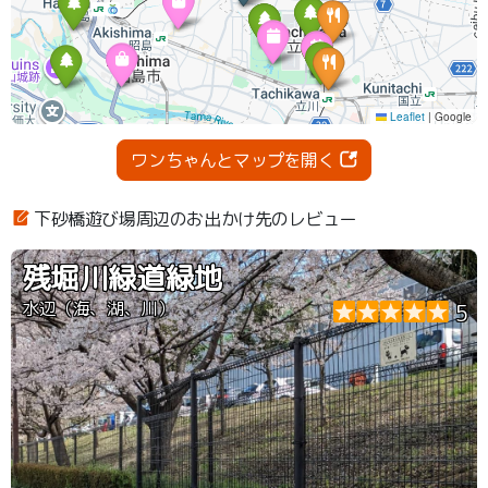
ワンちゃんとマップを開く
下砂橋遊び場周辺のお出かけ先のレビュー
残堀川緑道緑地
水辺（海、湖、川）
5