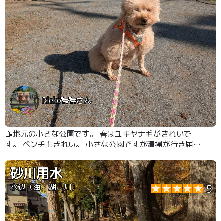
Rieko🐑🐑さん
📝地元の小さな公園です。 春はユキヤナギがきれいで
す。 ベンチもきれい。 小さな公園ですが清掃が行き届い
た公園。
砂川用水
水辺（海、湖、川）
5