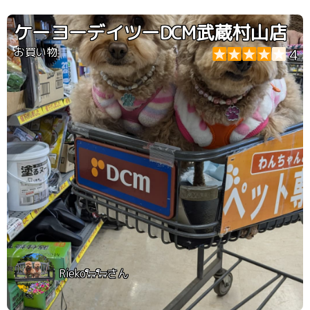
い荷物で行ける。 ペットショップ自体も大きく充実して
いるのでオススメ。
ケーヨーデイツーDCM武蔵村山店
お買い物
4
Rieko🐑🐑さん