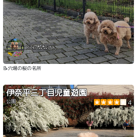
Rieko🐑🐑さん
📝穴場の桜の名所
伊奈平三丁目児童遊園
公園
4