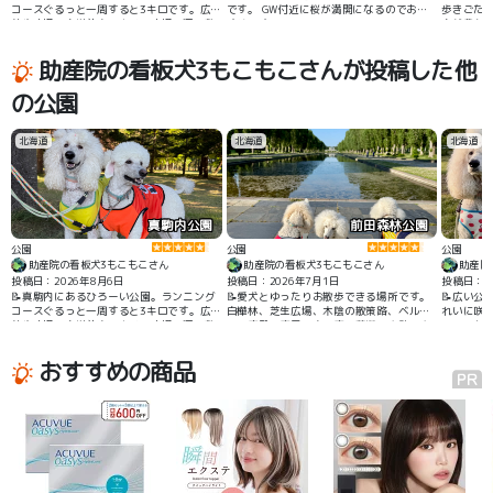
コースぐるっと一周すると3キロです。広い
です。 GW付近に桜が満開になるのでおす
歩きごた
芝生広場、白樺並木、キノコ広場、河川敷
すめです。
自然豊か
などワンワンとお散歩する場所として四季
を問わずいつも楽しめます。野鳥さんも多
助産院の看板犬3もこもこさんが投稿した他
いです。
の公園
北海道
北海道
北海道
真駒内公園
前田森林公園
公園
公園
公園
助産院の看板犬3もこもこさん
助産院の看板犬3もこもこさん
助産院
投稿日：2026年8月6日
投稿日：2026年7月1日
投稿日：20
📝真駒内にあるひろーい公園。ランニング
📝愛犬とゆったりお散歩できる場所です。
📝広い公
コースぐるっと一周すると3キロです。広い
白樺林、芝生広場、木陰の散策路、ベルサ
れいに咲
芝生広場、白樺並木、キノコ広場、河川敷
イユ宮殿の庭風の木の庭、藤棚、水路、水
イラック
などワンワンとお散歩する場所として四季
路の先に手稲山が見えます。夏も紅葉も、
お散歩で
を問わずいつも楽しめます。野鳥さんも多
もちろん冬もきれいで楽しめます。
さん遭遇
おすすめの商品
いです。
すいです
山々や札