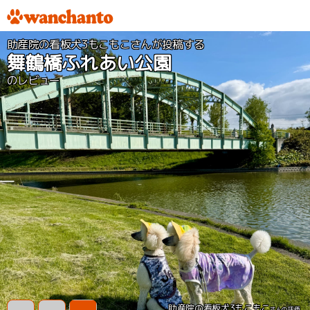
助産院の看板犬3もこもこさんが投稿する
舞鶴橋ふれあい公園
のレビュー
助産院の看板犬3もこもこ
さんの評価