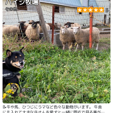
ハイジ牧場
その他
5
銀さん
📝牛や馬、ひつじにラマなど色々な動物がいます。 牛舎
にも入れて大きな牛さんを愛犬と一緒に間近で見る事が出