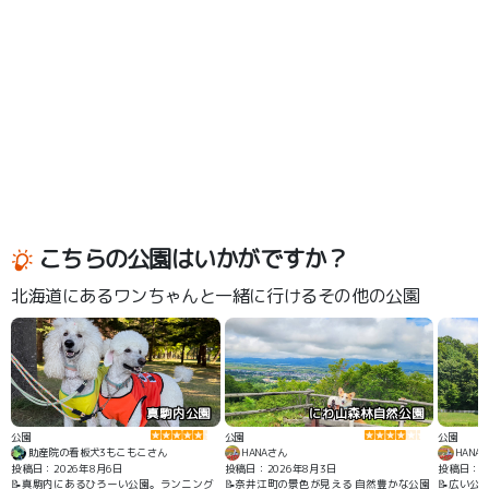
こちらの公園はいかがですか？
北海道にあるワンちゃんと一緒に行けるその他の公園
真駒内公園
にわ山森林自然公園
公園
公園
公園
助産院の看板犬3もこもこさん
HANAさん
HANA
投稿日：2026年8月6日
投稿日：2026年8月3日
投稿日：20
📝真駒内にあるひろーい公園。ランニング
📝奈井江町の景色が見える 自然豊かな公園
📝広い公