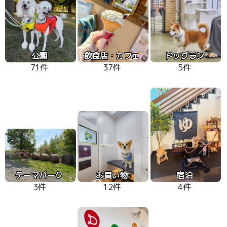
公園
飲食店・カフェ
ドッグラン
71件
37件
5件
テーマパーク
お買い物
宿泊
3件
12件
4件