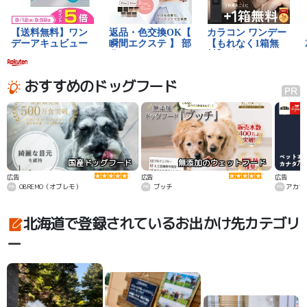
おすすめのドッグフード
国産ドッグフード
無添加のウェットフード
カ
広告
広告
広告
OBREMO（オブレモ）
ブッチ
アカナ
北海道で登録されているお出かけ先カテゴリ
ー