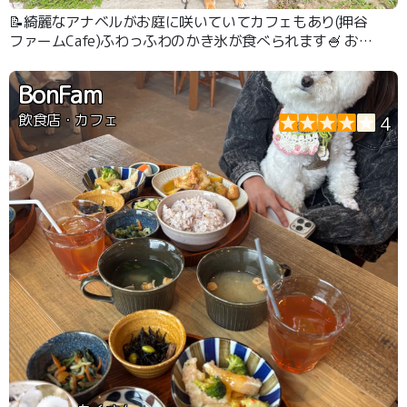
📝綺麗なアナベルがお庭に咲いていてカフェもあり(押谷
ファームCafe)ふわっふわのかき氷が食べられます🍧 お庭
は無料ですが入口に募金箱が置いてあるので素敵なお庭を
見せていただいたお礼にいくらか募金してきました！
BonFam
飲食店・カフェ
4