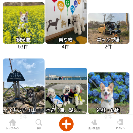
観光地
乗り物
キャンプ場
63件
4件
2件
ハイキング（山、高原）
水辺（海、湖、川）
神社・仏閣
3件
11件
9件
トップページ
検索
愛犬家登録
ログイン