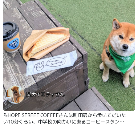
柴犬イエティさん
📝HOPE STREET COFFEEさんは町田駅から歩いてだいた
い10分くらい、中学校の向かいにあるコーヒースタンド
です☕️ 町田イベントプレイス「シバヒロ」での催し物に行
ってみましたがシバヒロにはワンちゃんが入れず、どうし