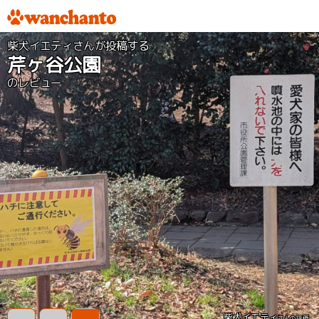
柴犬イエティさんが投稿する
芹ヶ谷公園
のレビュー
柴犬イエティ
さんの評価