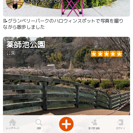
はるちゃんとさん
📝グランベリーパークのハロウィンスポットで写真を撮り
ながら散歩しました
薬師池公園
公園
5
トップページ
検索
愛犬家登録
ログイン