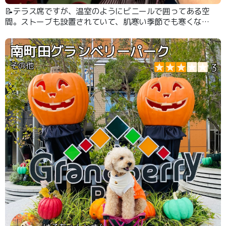
📝テラス席ですが、温室のようにビニールで囲ってある空
間。ストーブも設置されていて、肌寒い季節でも寒くない
です。店員さんが皆さんフレンドリーで感じが良い。お料
理もどれも美味しい！スペインワインが美味しいです。ま
南町田グランベリーパーク
た行きたくなるお店です。
その他
3