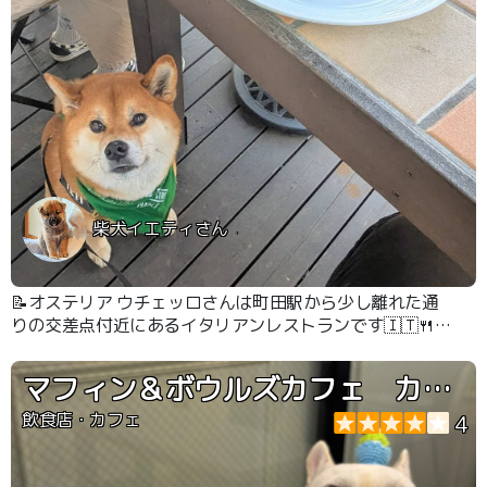
柴犬イエティさん
📝オステリア ウチェッロさんは町田駅から少し離れた通
りの交差点付近にあるイタリアンレストランです🇮🇹🍴
パスタが生パスタでもっちりしているのがとても美味し
く、味付けも手の込んだソースで良かったです😋👍✨
マフィン＆ボウルズカフェ カップス
飲食店・カフェ
4