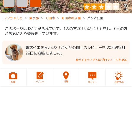
3
1
0
181
ワンちゃんと
東京都
町田市
町田市の公園
芹ヶ谷公園
このページは181回見られていて、1人の方が「いいね！」をし、0人の方
がお気に入り登録をしています。
柴犬イエティ
が「芹ヶ谷公園」のレビューを 2026年5月
さん
29日に投稿 しました。
柴犬イエティさんのプロフィールを見る
レビュー
情報
画像
コメント
おすすめ