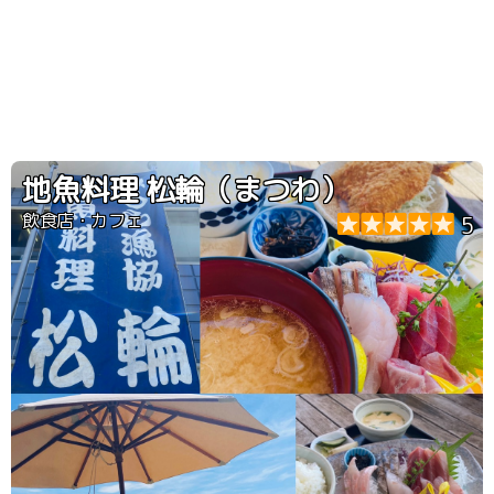
地魚料理 松輪（まつわ）
飲食店・カフェ
5