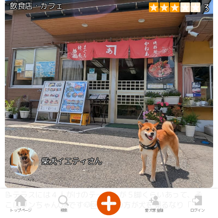
飲食店・カフェ
3
柴犬イエティさん
📝テラスには４人がけのテーブルが５脚くらいあって、そ
こはワンちゃんOKです🐶🆗 お店の方が犬を見るなり「ワ
トップページ
検索
愛犬家登録
ログイン
ンちゃんOKですよ！」とお声掛けしてくれたので抵抗な