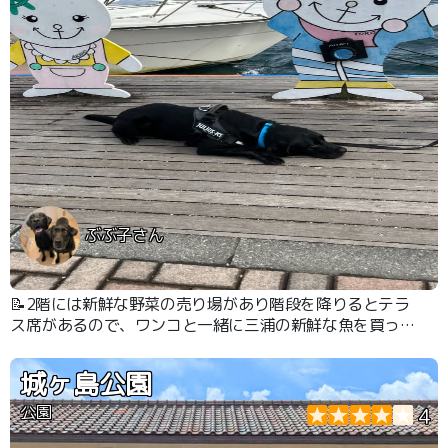
ぶぶ子さん
📝2階には新鮮な野菜の売り場があり階段を降りるとテラ
ス席があるので、ワンコと一緒に三浦の新鮮な魚を買った
り食べたりできます。
城ヶ島公園
公園
4