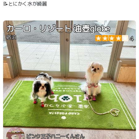
📝とにかく水が綺麗
カーロ・リゾート 油壺globe
宿泊
4
ピンク王子ハニーくんさん