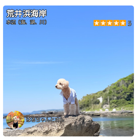
荒井浜海岸
水辺（海、湖、川）
5
はるちゃんとさん