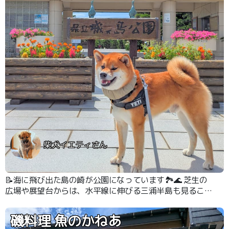
柴犬イエティさん
📝海に飛び出た島の崎が公園になっています🏞️🌊 芝生の
広場や展望台からは、水平線に伸びる三浦半島も見ること
ができます👍 海岸まで降りることができて、砂浜とは一
味違う海の楽しみ方ができる公園です🏖️
磯料理 魚のかねあ