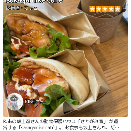
飲食店・カフェ
5
PINOさん
📝あの坂上忍さんの動物保護ハウス「さかがみ家」 が運
営する「sakagamike café」。 お食事も坂上さんがこだわ