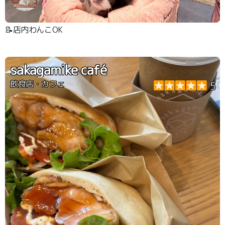
📝店内わんこOK
sakagamike café
飲食店・カフェ
5