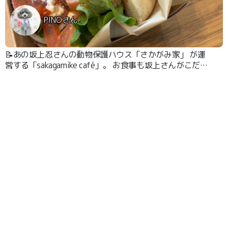
PINOさん
📝あの坂上忍さんの動物保護ハウス「さかがみ家」 が運
営する「sakagamike café」。 お食事も坂上さんがこだわ
っただけあって、本当にクオリティ高く美味しいです！こ
んなに美味しいフォカッチャに出会ったことが他にありま
せん！ワンコのオヤツは時期によりますが、我が家が行っ
た時にはチーズケーキでした！運が良ければ坂上さんに会
えるかも！グッズもたくさん売っていて、売り上げが保護
活動に回されるので応援の気持ちで買いたくなります。も
ちろんデザインもオシャレで可愛いのでぜひグッズコーナ
ーも見てください！