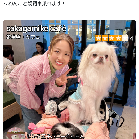
📝わんこと観覧車乗れます！
sakagamike café
飲食店・カフェ
4
ピンク王子ハニーくんさん