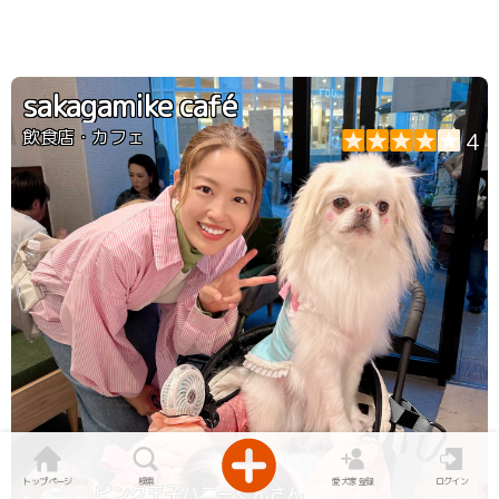
sakagamike café
飲食店・カフェ
4
トップページ
検索
愛犬家登録
ログイン
ピンク王子ハニーくんさん