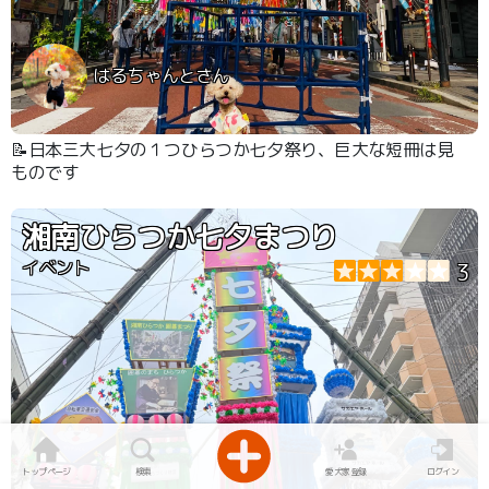
はるちゃんとさん
📝日本三大七夕の１つひらつか七夕祭り、巨大な短冊は見
ものです
湘南ひらつか七夕まつり
イベント
3
トップページ
検索
愛犬家登録
ログイン