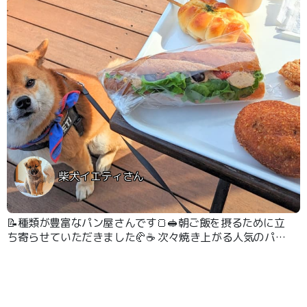
柴犬イエティさん
📝種類が豊富なパン屋さんです🍞🥪朝ご飯を摂るために立
ち寄らせていただきました🥐☕ 次々焼き上がる人気のパン
に誘惑されて、どのパンを食べようか悩まされます😋🥐
店舗の前面に４人がけのテーブルが４脚ほどあって、そこ
はワンちゃんOKです👍