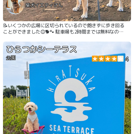
柴犬イエティさん
📝いくつかの広場に区切られているので飽きずに歩き回る
ことができました😊🐕🐾 駐車場も2時間までは無料なので
お散歩にはぴったりです🐾
ひらつかシーテラス
公園
4