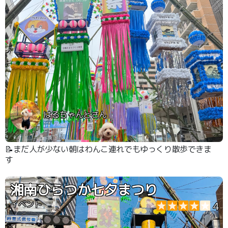
はるちゃんとさん
📝まだ人が少ない朝はわんこ連れでもゆっくり散歩できま
す
湘南ひらつか七夕まつり
イベント
4