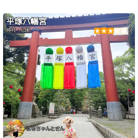
平塚八幡宮
神社・仏閣
3
はるちゃんとさん