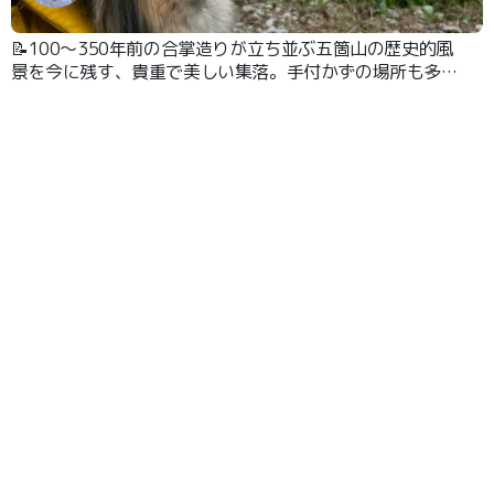
📝100～350年前の合掌造りが立ち並ぶ五箇山の歴史的風
景を今に残す、貴重で美しい集落。手付かずの場所も多
く、素朴な原風景が見られます。白川郷より静かな雰囲気
です。