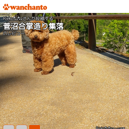
Rieko🐑🐑さんが投稿する
菅沼合掌造り集落
のレビュー
Rieko🐑🐑
さんの評価