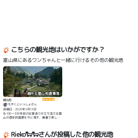
こちらの観光地はいかがですか？
富山県にあるワンちゃんと一緒に行けるその他の観光地
越中五箇山相倉集落
観光地
もずくといっしょさん
投稿日：2025年5月15日
📝100～350年前の合掌造りが立ち並ぶ五箇
山の歴史的風景を今に残す、貴重で美しい
集落。手付かずの場所も多く、素朴な原風
景が見られます。白川郷より静かな雰囲気
です。
Rieko🐑🐑さんが投稿した他の観光地