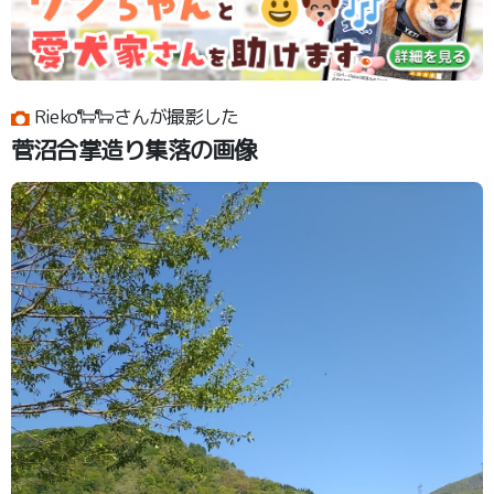
Rieko🐑🐑さんが撮影した
菅沼合掌造り集落の画像