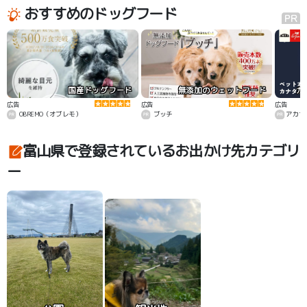
おすすめのドッグフード
国産ドッグフード
無添加のウェットフード
カ
広告
広告
広告
OBREMO（オブレモ）
ブッチ
アカナ
富山県で登録されているお出かけ先カテゴリ
ー