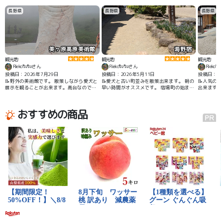
長野県
長野県
長野県
美ヶ原高原美術館
海野宿
観光地
観光地
観光地
Rieko🐑🐑さん
Rieko🐑🐑さん
Rieko
投稿日：2026年7月29日
投稿日：2026年5月11日
投稿日：20
📝野外の美術館です。 散策しながら愛犬と
📝愛犬と古い町並みを散策出来ます。 朝の
📝人気の
展示を観ることが出来ます。高台なので景
早い時間がオススメです。 宿場町の始まり
出来ます
色も最高です。 入場料は1000円でお得に
と中間位に駐車場があります。
感じました。 ペットは1頭100円、ウンチ
袋付きです。
おすすめの商品