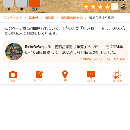
4
1
0
691
ワンちゃんと
富山県
南砺市
南砺市の観光地
菅沼合掌造り集落
このページは691回見られていて、1人の方が「いいね！」をし、0人の方
がお気に入り登録をしています。
Rieko🐑🐑
が「菅沼合掌造り集落」のレビューを 2024年
さん
6月16日に投稿 して、2026年5月14日に更新 しました。
Rieko🐑🐑さんのプロフィールを見る
レビュー
情報
画像
コメント
おすすめ