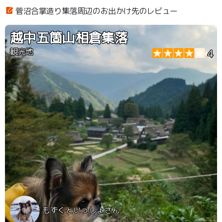
菅沼合掌造り集落周辺のお出かけ先のレビュー
越中五箇山相倉集落
観光地
4
もずくといっしょさん