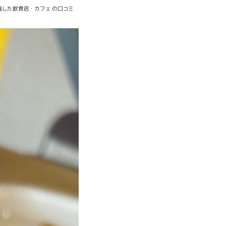
稿した飲食店・カフェ の口コミ