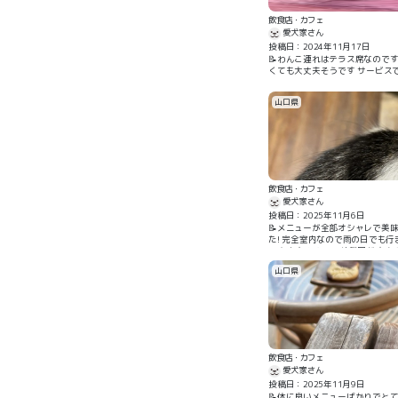
飲食店・カフェ
愛犬家さん
投稿日：2024年11月17日
📝わんこ連れはテラス席なので
くても大丈夫そうです サービス
山口県
飲食店・カフェ
愛犬家さん
投稿日：2025年11月6日
📝メニューが全部オシャレで美
た! 完全室内なので雨の日でも
できます わんこの幼稚園がすぐ
ですね
山口県
飲食店・カフェ
愛犬家さん
投稿日：2025年11月9日
📝体に良いメニューばかりでと