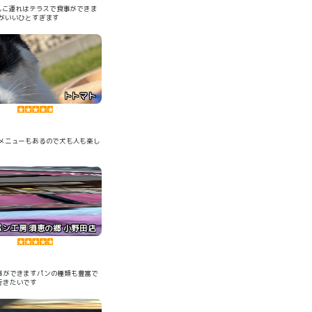
わんこ連れはテラスで食事ができま
がいいひとすぎます
トトマト
用メニューもあるので犬も人も楽し
ン工房 須恵の郷 小野田店
事ができますパンの種類も豊富で
行きたいです