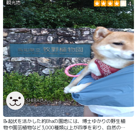
観光地
4
SHIBAさん
📝起伏を活かした約8haの園地には、博士ゆかりの野生植
物や園芸植物など3,000種類以上が四季を彩り、自然の中
で植物に出会う喜びを感じることができます。 最近で