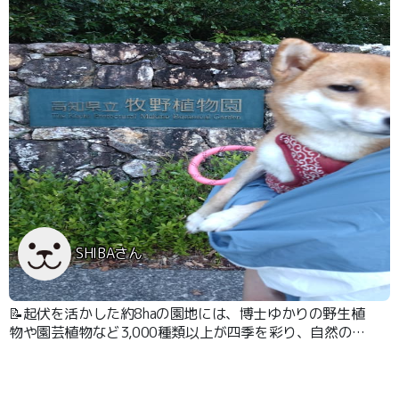
SHIBAさん
📝起伏を活かした約8haの園地には、博士ゆかりの野生植
物や園芸植物など3,000種類以上が四季を彩り、自然の中
で植物に出会う喜びを感じることができます。 最近で
は、朝ドラ108作目『らんまん』にて牧野富太郎が取り上
げられ、話題になりました。