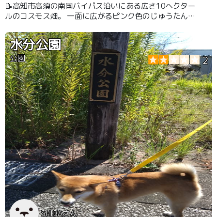
📝高知市高須の南国バイパス沿いにある広さ10ヘクター
ルのコスモス畑。 一面に広がるピンク色のじゅうたんは
必見です！！
水分公園
公園
2
SHIBAさん