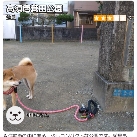
は、朝ドラ108作目『らんまん』にて牧野富太郎が取り上
高須唐箕田公園
げられ、話題になりました。
公園
3
SHIBAさん
📝住宅街の中にある、少しコンパクトな公園です。遊具も