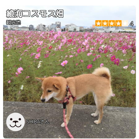
絶海コスモス畑
観光地
4
SHIBAさん