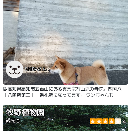
SHIBAさん
📝高知県高知市五台山にある真言宗智山派の寺院。四国八
十八箇所第三十一番札所になってます。 ワンちゃんも境
内に連れて一緒に歩く事が出来ます。
牧野植物園
観光地
4