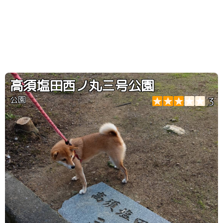
高須塩田西ノ丸三号公園
公園
3