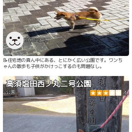
SHIBAさん
📝住宅地の真ん中にある、とにかく広い公園です。ワンち
ゃんの散歩も子供がかけっこするのも問題なし。
高須塩田西ノ丸二号公園
公園
3