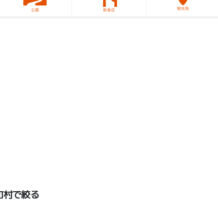
観光地
公園
飲食店
町村で絞る