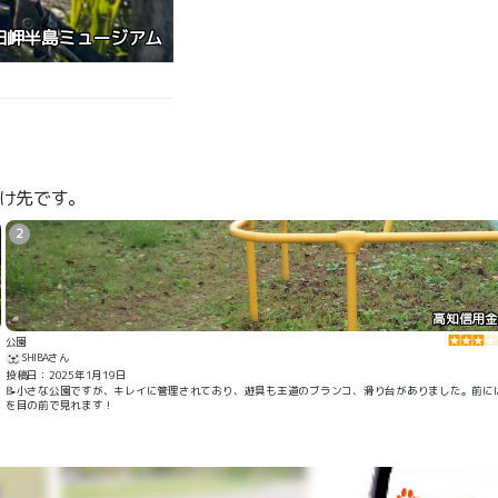
中野1号児童公園
け先です。
2
高知信用金
公園
SHIBAさん
投稿日：2025年1月19日
📝小さな公園ですが、キレイに管理されており、遊具も王道のブランコ、滑り台がありました。前に
を目の前で見れます！