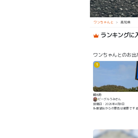
道の駅 佐田岬半島ミュージアム
ワンちゃんと
高知県
ランキングに
ワンちゃんとのお出
1
観光地
ビーグルうみさん
投稿日：2026年4月8日
📝展望台からの景色は絶景です