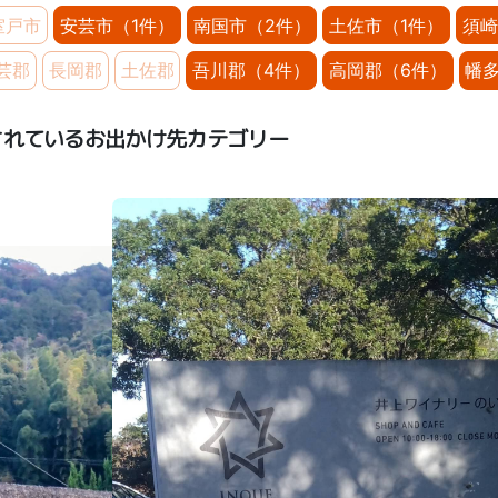
室戸市
安芸市（1件）
南国市（2件）
土佐市（1件）
須崎
芸郡
長岡郡
土佐郡
吾川郡（4件）
高岡郡（6件）
幡多
されているお出かけ先カテゴリー