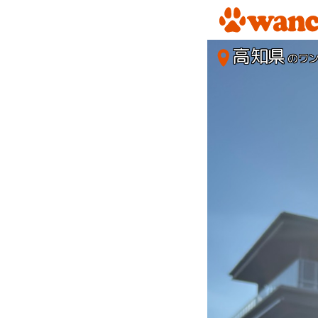
高知県
のワ