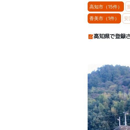
高知市（15件）
香美市（1件）
安
高知県で登録