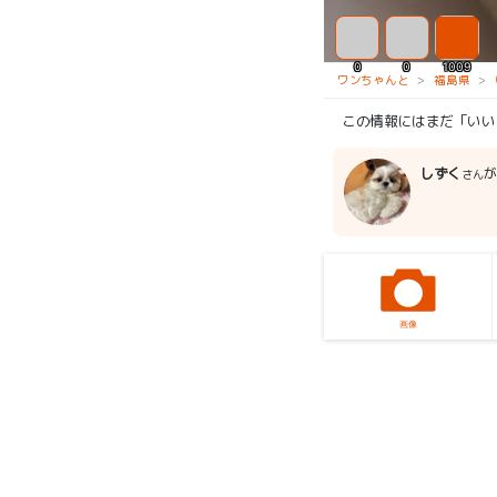
0
0
1009
ワンちゃんと
福島県
この情報にはまだ「いい
しずく
が
さん
画像