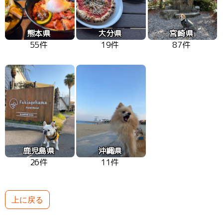
熊本県
大分県
宮崎県
55件
19件
87件
鹿児島県
沖縄県
26件
11件
上に戻る