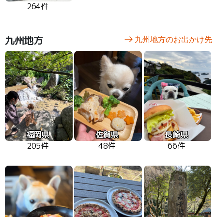
264件
九州地方
九州地方のお出かけ先
福岡県
佐賀県
長崎県
205件
48件
66件