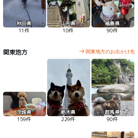
秋田県
山形県
福島県
11件
10件
90件
関東地方
関東地方のお出かけ先
茨城県
栃木県
群馬県
159件
229件
90件