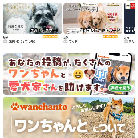
国産ドッグフード
無添加のウェットフード
カ
広告
広告
広告
OBREMO（オブレモ）
ブッチ
アカナ