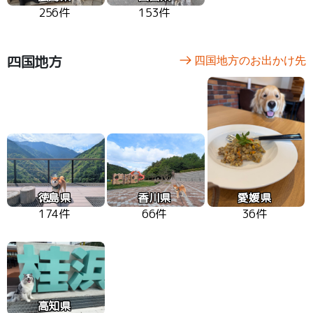
256件
153件
四国地方
四国地方のお出かけ先
徳島県
香川県
愛媛県
174件
66件
36件
高知県