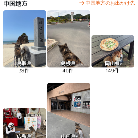
中国地方
中国地方のお出かけ先
鳥取県
島根県
岡山県
38件
46件
149件
広島県
山口県