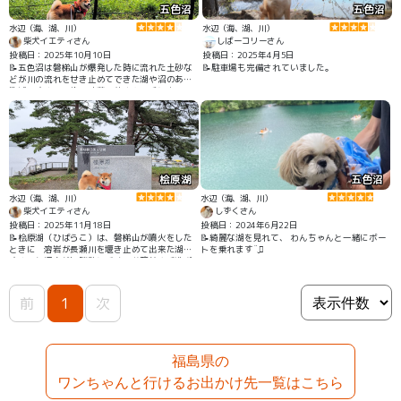
五色沼
五色沼
水辺（海、湖、川）
水辺（海、湖、川）
柴犬イエティさん
しばーコリーさん
投稿日：2025年10月10日
投稿日：2025年4月5日
📝五色沼は磐梯山が爆発した時に流れた土砂な
📝駐車場も完備されていました。
どが川の流れをせき止めてできた湖や沼のある
地域です🌋その後、遠藤現夢さんの手によって
植林がされて、いまでは自然豊かな散策路とな
っています🌲🐾🌲 程よい感覚で沼や湖を観なが
ら自然の中を歩くことができて、ゆっくり歩く
と２、３時間は過ごせます👍✨ #紅葉 #森林
桧原湖
五色沼
水辺（海、湖、川）
水辺（海、湖、川）
柴犬イエティさん
しずくさん
投稿日：2025年11月18日
投稿日：2024年6月22日
📝桧原湖（ひばらこ）は、磐梯山が噴火をした
📝綺麗な湖を見れて、 わんちゃんと一緒にボー
ときに 溶岩が長瀬川を堰き止めて出来た湖で
トを乗れます¨̮⃝
す🌋五色沼自然探勝路に近く、遊覧船や手漕ぎ
ボート、お土産などの販売施設や食事処などの
アクティビティもあってワンちゃん連れでもゆ
っくりできるスポットです☺️🐶
前
1
次
福島県の
ワンちゃんと行けるお出かけ先一覧はこちら