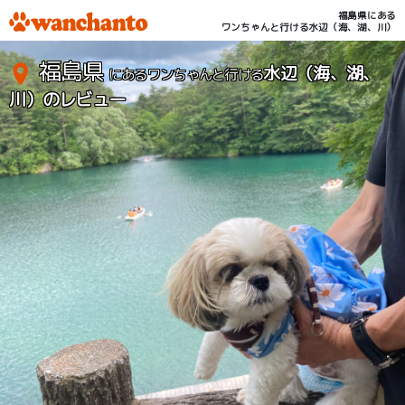
福島県にある
ワンちゃんと行ける水辺（海、湖、川）
福島県
水辺（海、湖、
にあるワンちゃんと行ける
川）のレビュー