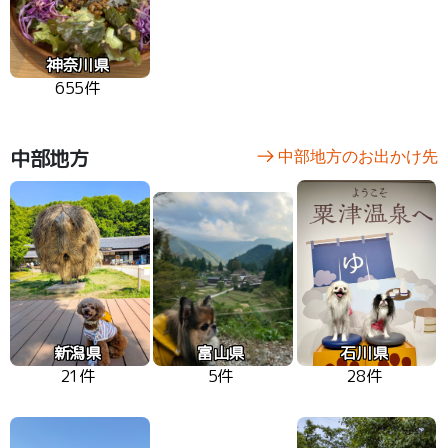
神奈川県
655件
中部地方
中部地方のお出かけ先
新潟県
富山県
石川県
21件
5件
28件