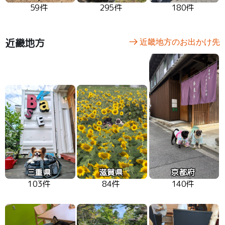
59件
295件
180件
近畿地方
近畿地方のお出かけ先
三重県
滋賀県
京都府
103件
84件
140件