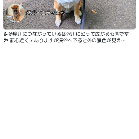
柴犬イエティさん
📝多摩川につながっている谷沢川に沿って広がる公園です
🏞 都心近くにありますが渓谷へ下ると外の景色が見えな
くなって、都会から突然別の世界に迷い込んだ感じになり
ます🏢🧑‍🤝‍🧑🌲🌳 #渓谷 #多摩川