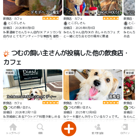
デモデヘブン福生
MAGIC HOUSE
飲食店・カフェ
飲食店・カフェ
飲食店・カ
とこぶしさん
とこぶしさん
とこぶ
投稿日：2026年8月8日
投稿日：2026年8月8日
投稿日：20
📝要連絡でわんちゃん店内OK アメリカンな
📝わんちゃん店内OKの おしゃれカフェ 犬
📝わんち
店内は とてもアンティークな雰囲気 基地の
と一緒に打ち合わせの場所に最適
お店
外人さんもランチに来ていて 土地柄 海外
の方たち多めです
つむの飼い主さんが投稿した他の飲食店・
カフェ
茨城県
千葉県
東京都
Outdoorcafe&Bar Dins.C ディンズカフェ
海風堂
飲食店・カフェ
飲食店・カフェ
飲食店・カ
つむの飼い主さん
つむの飼い主さん
つむの
投稿日：2026年2月11日
投稿日：2025年12月8日
投稿日：20
📝茨城県にあるアウトドア料理が楽しめる
📝ケーキ屋さんが行っているカフェです。
📝わんこ
カフェです。ペットメニューやフォトスポ
お洒落な内装のカフェで、ランチやケーキ
食べて遊
ット、人工芝のドッグランもありわんこと
を食べることができます。わんこは2階の席
いフォト
一緒に楽しめます。うちの子はわんこ用ハ
のみ入ることができます。
た時期に
ンバーグを注文して大喜びでした！
がありま
トップページ
検索
愛犬家登録
ログイン