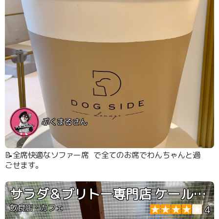
ぷくまるさん
📝全席快適なソファー席 で全てのお席でわんちゃんと過
ごせます。
サラダ＆ブリトー専門店 ケールの王様 自由が丘
飲食店・カフェ
4