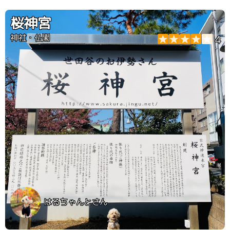
桜神宮
神社・仏閣
4
はるちゃんとさん