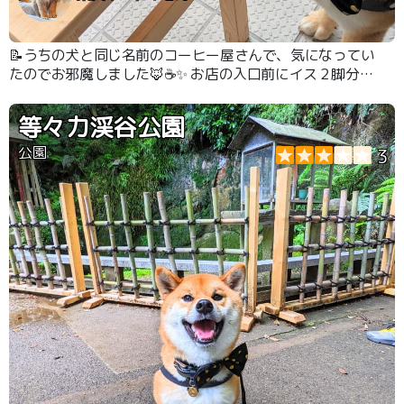
📝うちの犬と同じ名前のコーヒー屋さんで、気になってい
たのでお邪魔しました🦊☕✨ お店の入口前にイス２脚分の
テラスがあって、そこはワンちゃんOKです😊🦊 おしゃれ
な店内とこだわりのコーヒーで、雰囲気の良いカフェでし
等々力渓谷公園
た👍
公園
3