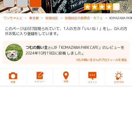
4
1
0
637
ワンちゃんと
東京都
世田谷区
世田谷区の飲食店・カフェ
KOMAZAWA PAR
このページは637回見られていて、1人の方が「いいね！」をし、0人の方
がお気に入り登録をしています。
つむの飼い主
が「KOMAZAWA PARK CAFE」のレビューを
さん
2024年10月19日に投稿 しました。
つむの飼い主さんのプロフィールを見る
レビュー
情報
画像
コメント
おすすめ