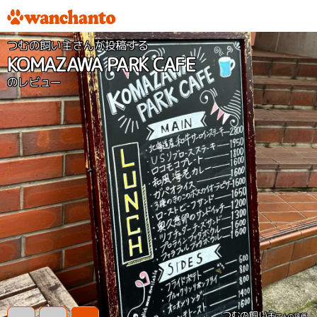
つむの飼い主さんが投稿する
KOMAZAWA PARK CAFE
のレビュー
つむの飼い主
さんの評価