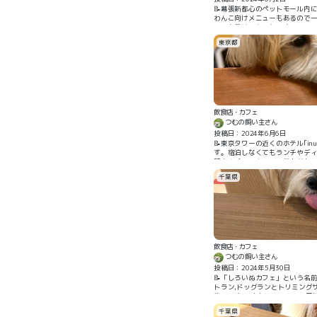
📝幕張新都心のペットモール内
わんこ向けメニューもあるので一
っても美味しかったです！！
東京都
飲食店・カフェ
つむの飼い主さん
投稿日：2024年6月6日
📝東京タワーの近くのホテル｢i
す。宿泊しなくてもランチやディ
販売やペットカートの貸出があり
相性の悪いわんこ同士は別の席
千葉県
心してお食事を楽しめました。
飲食店・カフェ
つむの飼い主さん
投稿日：2024年5月30日
📝「しろいぬカフェ」という名前
トラン,ドッグランとトリミング
施設です。 店内にはワンコの置
飼い主用メニューもどちらもと
千葉県
販売されます。ふわふわクリー