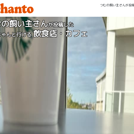
つむの飼い主さんが投
むの飼い主さん
が投稿した
飲食店・カフェ
ちゃんと行ける