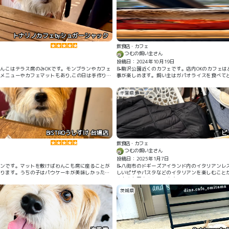
かけが苦手な子も楽しめます。
トナリノカフェbyシュガーシャック
飲食店・カフェ
つむの飼い主さん
投稿日：2024年10月19日
わんこはテラス席のみOKです。モンブランやカフェ
📝駒沢公園近くのカフェです。店内OKのカフェ
メニューやカフェマットもあり,この日は手作りお
事が楽しめます。飼い主はガパオライスを食べて
た！
千葉県
BISTROうしすけ 台場店
ピ
飲食店・カフェ
つむの飼い主さん
投稿日：2025年1月7日
ランです。マットを敷けばわんこも席に座ることが
📝八街市のドギーズアイランド内のイタリアンレ
あります。うちの子はパウケーキが美味しかったよ
しいピザやパスタなどのイタリアンを楽しむこと
やお水も用意されています。
茨城県