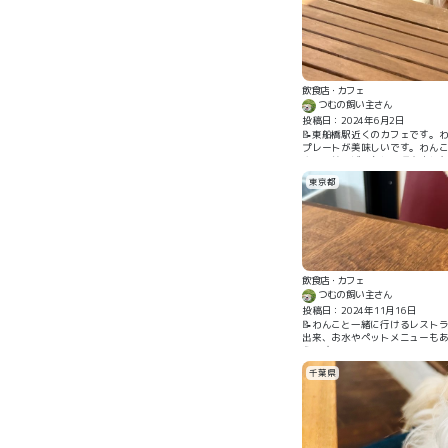
テイクアウトもできるのでお出
飲食店・カフェ
つむの飼い主さん
投稿日：2024年6月2日
📝東船橋駅近くのカフェです。
プレートが美味しいです。わんこ
やつのサービスもして頂きまし
東京都
飲食店・カフェ
つむの飼い主さん
投稿日：2024年11月16日
📝わんこと一緒に行けるレスト
出来、お水やペットメニューも
うです。
千葉県