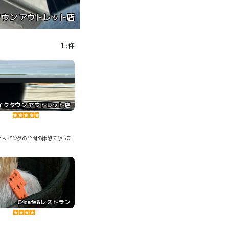
プ(ペットモール店)
15件
イクタウン アウトレット店
ョッピングの合間の休憩にぴった
C4cafe&レストラン