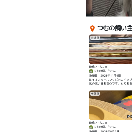
ーヒー 越谷レイクタウン アウトレット店
つむの飼い主
茨城県
飲食店・カフェ
つむの飼い主さん
投稿日：2024年11月4日
📝イオンモールつくば内のドッ
気の悪い日も安心です。とても
あり楽しめます。
千葉県
ド
飲食店・カフェ
つむの飼い主さん
投稿日：2024年6月2日