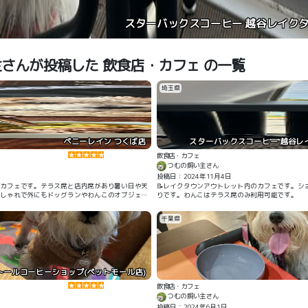
ドトールコーヒーショッ
さんが投稿した 飲食店・カフェ の一覧
埼玉県
ペニーレイン つくば店
スターバックスコーヒー 越谷レ
飲食店・カフェ
つむの飼い主さん
投稿日：2024年11月4日
グカフェです。テラス席と店内席があり暑い日や天
📝レイクタウンアウトレット内のカフェです。シ
おしゃれで外にもドッグランやわんこのオブジェが
りです。わんこはテラス席のみ利用可能です。
千葉県
トールコーヒーショップ(ペットモール店)
飲食店・カフェ
つむの飼い主さん
投稿日：2024年6月1日