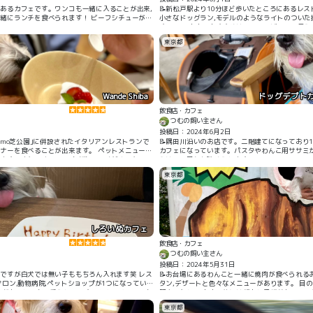
にあるカフェです。ワンコも一緒に入ることが出来,
📝新松戸駅より10分ほど歩いたところにあるレ
緒にランチを食べられます！ ビーフシチューがと
小さなドッグラン,モデルのようなライトのついた
す。 このお店のおすすめはローストビーフ！柔ら
カレーやパスタなど様々なお料理があります。
東京都
Wande Shiba
ドッグデプトカ
飲食店・カフェ
つむの飼い主さん
投稿日：2024年6月2日
numo芝公園｣に併設されたイタリアンレストランで
📝隅田川沿いのお店です。二階建てになっており1
ナーを食べることが出来ます。 ペットメニューの
カフェになっています。パスタやわんこ用ササミが
ます。また,スタッフの方が撫でてくださったり,
らは川の景色を眺められます。
に案内してくださったりととても配慮して下さり安
東京都
しろいぬカフェ
飲食店・カフェ
つむの飼い主さん
投稿日：2024年5月31日
ですが白犬では無い子ももちろん入れます笑 レス
📝お台場にあるわんこと一緒に焼肉が食べられる
サロン,動物病院,ペットショップが1つになっている
タン,デザートと色々なメニューがあります。 目
物がありとても可愛らしいです。わんこメニューも
間違いなし！ お店の前には顔出し看板があるので
ても美味しいです。更に土日等にはうちの子ラテが
東京都
ムで作られたラテは可愛いので絶対頼むべきです。