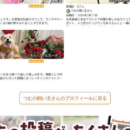
海風堂
Outdoorcaf
飲食店・カフェ
つむの飼い主さん
投稿日：2026年2月11日
フェです。お洒落な内装のカフェで、ランチやケー
📝茨城県にあるアウトドア料理が楽しめるカフェ
こは2階の席のみ入ることができます。
ポット、人工芝のドッグランもありわんこと一緒
用ハンバーグを注文して大喜びでした！
わん!リトルガーデン
ランもあり食べて遊んで楽しめます。季節ごとの可
。遊びに行った時期にはバレンタインのフォトスポ
つむの飼い主さんのプロフィールに戻る