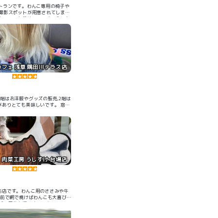
ストランです。わんこ専用の椅子や
撮影スポットが用意されてしま
かでとても美味しいです。他にも
フェ 浅草 隅田川テラス店
階はお洋服やグッズの販売,2階は
ありとても美味しいです。 窓か
肉菜工房 うしすけ 台場店
お店です。わんこ用のささみや牛
の前で網で焼けばわんこも大喜び
ぜひ写真も撮りましょう！