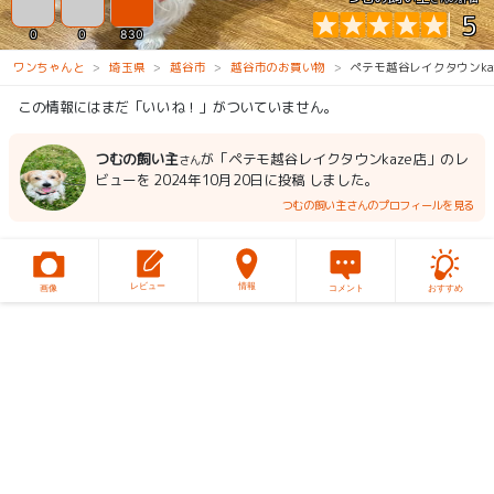
5
0
0
830
ワンちゃんと
埼玉県
越谷市
越谷市のお買い物
ペテモ越谷レイクタウンka
この情報にはまだ「いいね！」がついていません。
つむの飼い主
が「ペテモ越谷レイクタウンkaze店」のレ
さん
ビューを 2024年10月20日に投稿 しました。
つむの飼い主さんのプロフィールを見る
レビュー
情報
画像
コメント
おすすめ