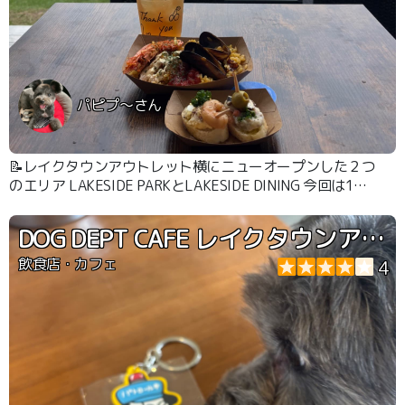
パピプ〜さん
📝レイクタウンアウトレット横にニューオープンした２つ
のエリア LAKESIDE PARKとLAKESIDE DINING 今回は1人
と1匹だったので7店舗あるテイクアウト店舗のPARKの方
で楽しんできました。 店舗の前にはテーブルが置いてあ
DOG DEPT CAFE レイクタウンアウトレット店
るので調節池を眺めながらお食事出来ます。風が心地よい
です。もちろん🐶ちゃんも一緒です。🐶ちゃんのご飯はあ
飲食店・カフェ
4
りません。芝生広場や遊歩道などがあり、お散歩も楽しい
です。 🐶ちゃんがいっぱい来てるのでうちの🐶もしっぽ
ブンブン喜んでました。