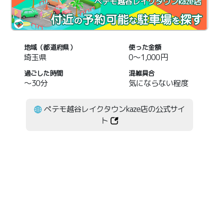
ペテモ越谷レイクタウンkaze店
地域（都道府県）
使った金額
埼玉県
0～1,000円
過ごした時間
混雑具合
～30分
気にならない程度
ペテモ越谷レイクタウンkaze店の公式サイ
ト