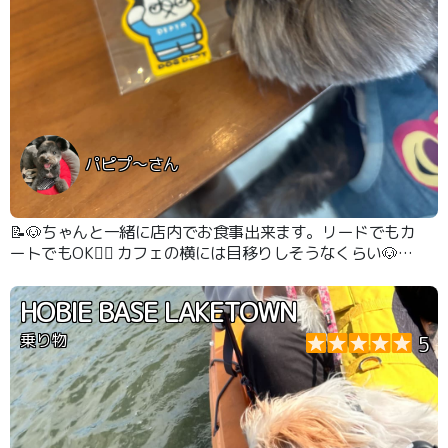
パピプ〜さん
📝🐶ちゃんと一緒に店内でお食事出来ます。リードでもカ
ートでもOK🙆‍♀️ カフェの横には目移りしそうなくらい🐶ち
ゃんグッズが沢山売られています。 🐶ちゃん用ご飯も6種
類あってどれが食べたいのかな？って迷ってしまいまし
HOBIE BASE LAKETOWN
た。 🐶ちゃん用お水も持って来てくれました。 お誕生日
のスペシャルバースデーケーキ🎂もありお誕生日をした🐶
乗り物
5
ちゃんの写真が沢山貼られていました。 愛犬と散歩しな
が地域を見守るわんわんパトロール隊に入隊しました。
パトロール隊のキーホルダーが貰えます。 会計時に💩袋
も頂きました。