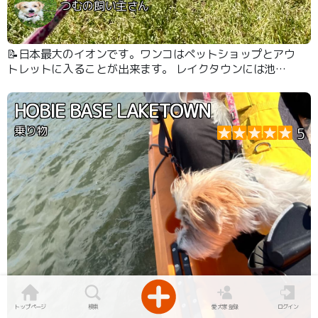
つむの飼い主さん
📝日本最大のイオンです。ワンコはペットショップとアウ
トレットに入ることが出来ます。 レイクタウンには池や
草っ原がありお散歩好きのわんこも大喜び！ボートにも一
緒に乗れます。 ドトールは店内に入ることが出来ないも
HOBIE BASE LAKETOWN
のの犬連れ専用の外の注文口があるので安心です。 ペテ
モ2件と小さめのドッグラン,とペッツスリーやドッグデプ
乗り物
5
トカフェとわんこ向けショップもあります。
トップページ
検索
愛犬家登録
ログイン