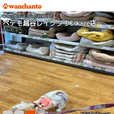
つむの飼い主さんが投稿する
ペテモ越谷レイクタウンkaze店
のレビュー
つむの飼い主
さんの評価