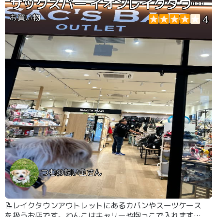
サックスバー イオンレイクタウンアウトレット店
のの犬連れ専用の外の注文口があるので安心です。 ペテ
モ2件と小さめのドッグラン,とペッツスリーやドッグデプ
お買い物
4
トカフェとわんこ向けショップもあります。
つむの飼い主さん
📝レイクタウンアウトレットにあるカバンやスーツケース
を扱うお店です。わんこはキャリーや抱っこで入れます。