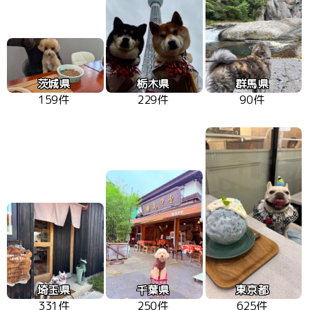
茨城県
栃木県
群馬県
159件
229件
90件
埼玉県
千葉県
東京都
331件
250件
625件