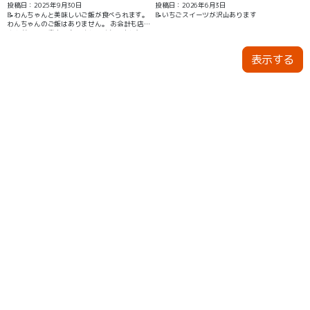
投稿日：2025年9月30日
投稿日：2026年6月3日
📝わんちゃんと美味しいご飯が食べられます。
📝いちごスイーツが沢山あります
わんちゃんのご飯はありません。 お会計も店員
さんがテラス席まで来てくれて助かりました。
寒い季節はテラス席でも暖房をつけてくれるの
であったか〜いです。
表示する