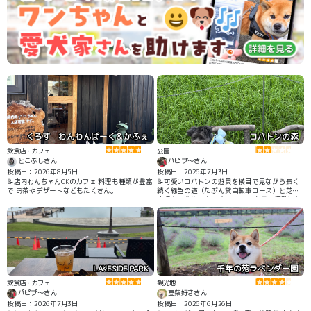
くろす わんわんぱーく＆かふぇ
コバトンの森
飲食店・カフェ
公園
とこぶしさん
パピプ〜さん
投稿日：2026年8月5日
投稿日：2026年7月3日
📝店内わんちゃんOKのカフェ 料理も種類が豊富
📝可愛いコバトンの遊具を横目で見ながら長く
で お茶やデザートなどもたくさん。
続く緑色の道（たぶん貸自転車コース）と芝生
広場をお散歩出来ます。 とっても良い運動にな
ります。 遊具広場には入れません🙅 沢山歩いた
のに🐶ちゃんはまだまだ行くと…。 でも暑い時
はお勧めしません。 緑色の道には木陰がありま
せん。 涼しくなったら行こう💦
LAKESIDE PARK
千年の苑ラベンダー園
飲食店・カフェ
観光地
パピプ〜さん
豆柴好きさん
投稿日：2026年7月3日
投稿日：2026年6月26日