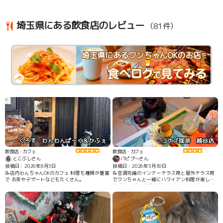
埼玉県にある飲食店のレビュー
（81件）
埼玉県にあるワンちゃんOKのお店
を
くろす わんわんぱーく＆かふぇ
コナズ珈琲 越谷店
飲食店・カフェ
飲食店・カフェ
とこぶしさん
パピプ〜さん
投稿日：2026年8月5日
投稿日：2026年5月30日
📝店内わんちゃんOKのカフェ 料理も種類が豊富
📝空調完備のインナーテラス席と屋外テラス席
で お茶やデザートなどもたくさん。
でワンちゃんと一緒にハワイアン料理が楽しめ
ます。 天候、季節を気にせず、いつでもワンち
ゃんと一緒に楽しめます。 ワンちゃんのご飯は
ありません。