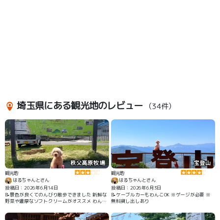
埼玉県にある観光地のレビュー
（34件）
秩父高原牧場
宝登山
観光地
観光地
はるちゃんとさん
はるちゃんとさん
投稿日：2026年6月14日
投稿日：2026年6月3日
📝景色が良くてのんびり散歩できました 新鮮な
📝ケーブルカーもわんこOK ※ゲージが必要 ※
野菜や濃厚なソフトクリームがオススメ わんこ
無料貸し出しあり
リードでOK