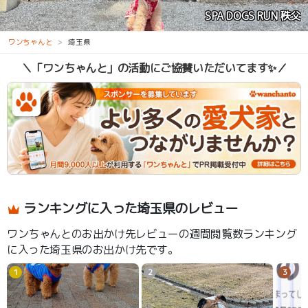
SPA DOGS RUN 秩父
花の里
ワンちゃんと
埼玉県
＼「ワンちゃんと」の活動にご協賛いただいてます✨／
ランキングに入った埼玉県のレビュー
ワンちゃんとのお出かけ先レビューの週間閲覧数ランキング
に入った埼玉県のお出かけ先です。
1
2
3