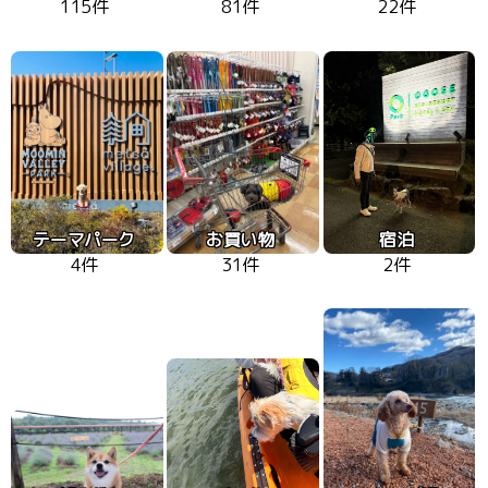
115件
81件
22件
テーマパーク
お買い物
宿泊
4件
31件
2件