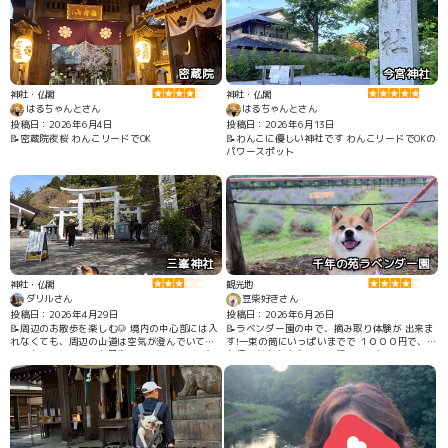
密蔵院
今宮神社
神社・仏閣
神社・仏閣
はるちゃんとさん
はるちゃんとさん
投稿日：2026年6月4日
投稿日：2026年6月13日
📝密蔵院夜桜 わんこリードでOK
📝わんこに優しい神社です わんこリードでOKの
パワースポット
三峯神社
千年の苑ラベンダー園
神社・仏閣
観光地
ダリルさん
豆柴好きさん
投稿日：2026年4月29日
投稿日：2026年6月26日
📝周辺のお散歩を楽しむ🐶 境内の中心部には入
📝ラベンダー園の中で、摘み取り体験が 出来ま
れなくても、周辺の山道は空気が澄んでいて、
す!一束の筒にいっぱいまでで １０００円で、持
ワンちゃんにとっても最高のリフレッシュにな
ち帰りが出来ます！ いい香りでした。
ります🌱 #三峰神社