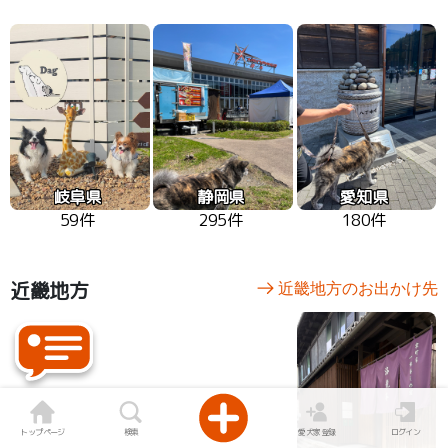
岐阜県
静岡県
愛知県
59件
295件
180件
近畿地方
近畿地方のお出かけ先
トップページ
検索
愛犬家登録
ログイン