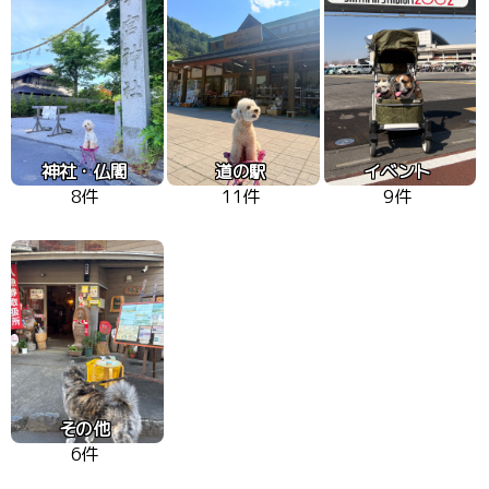
神社・仏閣
道の駅
イベント
8件
11件
9件
その他
6件