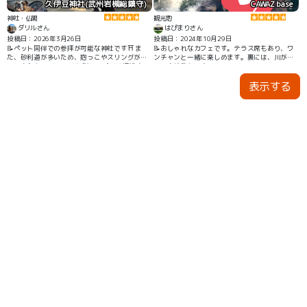
久伊豆神社(武州岩槻総鎮守)
CAWAZ base
神社・仏閣
観光地
ダリルさん
はぴまりさん
投稿日：2026年3月26日
投稿日：2024年10月29日
📝ペット同伴での参拝が可能な神社です⛩️ ま
📝おしゃれなカフェです。テラス席もあり、ワ
た、砂利道が多いため、抱っこやスリングがあ
ンチャンと一緒に楽しめます。裏には、川があ
ると安心🐶 イベントや初詣シーズンは混雑する
り、自然豊かです。
ため、 犬連れは時間帯をずらすのがおすすめで
表示する
す‼️