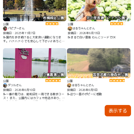
岩槻城址公園
花の里長瀞（アナベル園）
公園
公園
パピプ〜さん
はるちゃんとさん
投稿日：2025年11月7日
投稿日：2026年6月13日
📝園内を歩き続けると大変良い運動になりま
📝まるで白い雲海 わんこリードでOK
す。ハァハァ💨 でも安心して下さい♪ あちこち
にベンチや東屋があります。我が家はワンコが
『早く行こうよ！』って中々休憩させてもらえ
ず、いつも引きずられている飼い主ですが💦 遊
具なども沢山あってお子様も遊びながら、わん
ちゃんとのお散歩も楽しいです。 昔走ってた特
急？が置かれてます。 乗ったらタイムスリップ
しそう。笑
久喜菖蒲公園
国営武蔵丘陵森林公園
公園
公園
ダリルさん
はるちゃんとさん
投稿日：2026年6月10日
投稿日：2026年6月3日
📝一番の魅力は、昭和沼を一周できる散歩コー
📝辺り一面のポピーに感動
ス！ また、公園内にはカフェや売店があり、飼
い主も休憩しやすいのが嬉しいポイント☕️ 散歩
だけで終わらず、ゆっくり滞在したくなる公園
表示する
でした❤️