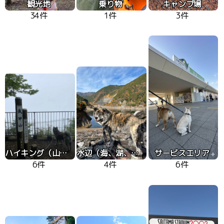
観光地
乗り物
キャンプ場
34件
1件
3件
ハイキング（山、高原）
水辺（海、湖、川）
サービスエリア
6件
4件
6件