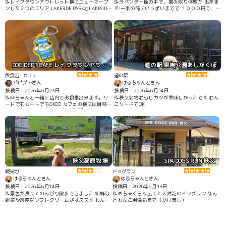
📝レイクタウンアウトレット横にニューオープ
📝ラベンダー園の中で、摘み取り体験が 出来ま
ンした２つのエリア LAKESIDE PARKとLAKESIDE
す!一束の筒にいっぱいまでで １０００円で、持
DINING 今回は1人と1匹だったので7店舗あるテ
ち帰りが出来ます！ いい香りでした。
イクアウト店舗のPARKの方で楽しんできまし
た。 店舗の前にはテーブルが置いてあるので調
節池を眺めながらお食事出来ます。風が心地よ
いです。もちろん🐶ちゃんも一緒です。🐶ちゃ
んのご飯はありません。芝生広場や遊歩道など
があり、お散歩も楽しいです。 🐶ちゃんがい
っぱい来てるのでうちの🐶もしっぽブンブン喜
DOG DEPT CAFE レイクタウンアウトレット店
道の駅 果樹公園あしがくぼ
んでました。
飲食店・カフェ
道の駅
パピプ〜さん
はるちゃんとさん
投稿日：2026年6月23日
投稿日：2026年6月14日
📝🐶ちゃんと一緒に店内でお食事出来ます。リ
📝秩父名物わらじカツが美味しかったです わん
ードでもカートでもOK🙆‍♀️ カフェの横には目移り
こリードでOK
しそうなくらい🐶ちゃんグッズが沢山売られて
います。 🐶ちゃん用ご飯も6種類あってどれが
食べたいのかな？って迷ってしまいました。 🐶
ちゃん用お水も持って来てくれました。 お誕生
日のスペシャルバースデーケーキ🎂もありお誕
生日をした🐶ちゃんの写真が沢山貼られていま
した。 愛犬と散歩しなが地域を見守るわんわん
パトロール隊に入隊しました。 パトロール隊の
秩父高原牧場
SPA DOGS RUN 秩父
キーホルダーが貰えます。 会計時に💩袋も頂き
ました。
観光地
ドッグラン
はるちゃんとさん
はるちゃんとさん
投稿日：2026年6月14日
投稿日：2026年6月13日
📝景色が良くてのんびり散歩できました 新鮮な
📝めちゃくちゃ広くて天然芝のドッグラン なん
野菜や濃厚なソフトクリームがオススメ わんこ
とわんこ用温泉まで（かけ流し）
リードでOK