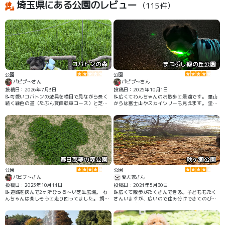
埼玉県にある公園のレビュー
（115件）
コバトンの森
まつぶし緑の丘公園
公園
公園
パピプ〜さん
パピプ〜さん
投稿日：2026年7月3日
投稿日：2025年10月1日
📝可愛いコバトンの遊具を横目で見ながら長く
📝広くてわんちゃんのお散歩に最適です。 里山
続く緑色の道（たぶん貸自転車コース）と芝生
からは富士山やスカイツリーも見えます。 里山
広場をお散歩出来ます。 とっても良い運動にな
から見る夕焼けはすっばらしいです。 たまにキ
ります。 遊具広場には入れません🙅 沢山歩いた
ッチンカーも出没します。
のに🐶ちゃんはまだまだ行くと…。 でも暑い時
はお勧めしません。 緑色の道には木陰がありま
せん。 涼しくなったら行こう💦
春日部夢の森公園
秋ヶ瀬公園
公園
公園
パピプ〜さん
愛犬家さん
投稿日：2025年10月14日
投稿日：2024年5月30日
📝道路を挟んで2ヶ所ひっろ〜い芝生広場。 わ
📝広くて散歩がたくさんできる。子どももたく
んちゃんは楽しそうに走り回ってました。 飼い
さんいますが、広いので住み分けできてのびの
主はクタクタ笑 ベンチも沢山設置されていて疲
びできます。
れたら休憩も出来ます。 どちらにも池や築山が
あり、築山は登れます。 植樹などもされていて
緑豊かな所です。 駐車場も沢山あります。