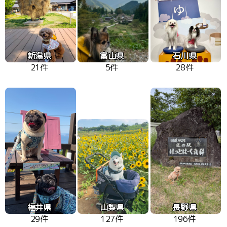
新潟県
富山県
石川県
21件
5件
28件
福井県
山梨県
長野県
29件
127件
196件