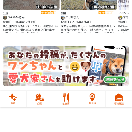
狭山自然公園
千貫樋水郷公園
公園
公園
イベント
Rieko🐑🐑さん
ダリルさん
マミー
投稿日：2024年12月19日
投稿日：2026年1月4日
投稿日：20
📝公園が狭山湖に沿って長く、お散歩にい
📝大きな楠を中心に、自然の雰囲気がしっ
📝わんこ
い距離です。景色がよく晴れた日は富士山
かり残された公園で、 観光地というより地
このおや
が見えます。 桜の時期が特にオススメ。
元に愛される落ち着いた公園という印象🌸
ッチンカ
無料駐車場もありました🚗
ない。 な
新着
観光地
公園
飲食店
宿泊施設