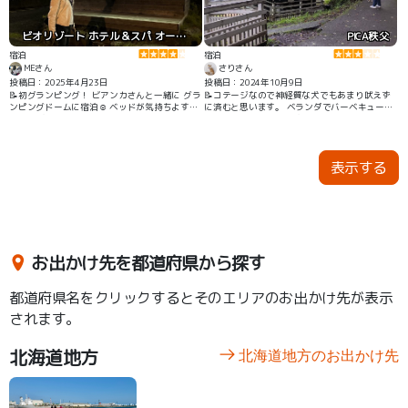
ビオリゾート ホテル＆スパ オーパークおごせ
PICA秩父
宿泊
宿泊
MEさん
さりさん
投稿日：2025年4月23日
投稿日：2024年10月9日
📝初グランピング！ ビアンカさんと一緒に グラ
📝コテージなので神経質な犬でもあまり吠えず
ンピングドームに宿泊☺️ ベッドが気持ちよすぎ
に済むと思います。 ベランダでバーベキューが
て ぐっすり。 その他 テントエリアやコテー
できたのが良かったです。
ジ、キャビンetc… 様々なタイプのお部屋があり
ます。 ルームウエアは用意がありました。 受付
の際に渡されます。 ワンコはケージ持参で 一緒
表示する
にお部屋で過ごせます🐶 昨年の10月の連休中は
お天気にも恵まれて 過ごしやすい気候でした🚗
お出かけ先を都道府県から探す
都道府県名をクリックするとそのエリアのお出かけ先が表示
されます。
北海道地方
北海道地方のお出かけ先