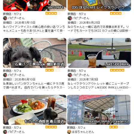
AN’S CAFE
DOG DEPT CAFE レイクタウンアウトレット店
飲食店・カフェ
飲食店・カフェ
パピプ〜さん
パピプ〜さん
投稿日：2026年5月15日
投稿日：2026年6月23日
📝ハワイアンテイストの居心地の良い店 ワンち
📝🐶ちゃんと一緒に店内でお食事出来ます。リ
ゃんメニューも色々ありS.M.Lと量を選べて良か
ードでもカートでもOK🙆‍♀️ カフェの横には目移り
ったです。人間の料理も美味しいです。 可愛い
しそうなくらい🐶ちゃんグッズが沢山売られて
フォトスポットもあります。 誕生日はピアノで
います。 🐶ちゃん用ご飯も6種類あってどれが
バースデーソングの生演奏をしてお祝いしてく
食べたいのかな？って迷ってしまいました。 🐶
れます。 ワンちゃん用のバースデーケーキもあ
ちゃん用お水も持って来てくれました。 お誕生
ります。事前予約かな？ 駐車場🅿️もあります。
日のスペシャルバースデーケーキ🎂もありお誕
生日をした🐶ちゃんの写真が沢山貼られていま
した。 愛犬と散歩しなが地域を見守るわんわん
パトロール隊に入隊しました。 パトロール隊の
石窯パン工房People 増田新田店
LAKESIDE PARK
キーホルダーが貰えます。 会計時に💩袋も頂き
ました。
飲食店・カフェ
飲食店・カフェ
パピプ〜さん
パピプ〜さん
投稿日：2026年6月10日
投稿日：2026年7月3日
📝美味しいパンがワンちゃんと一緒にテラス席
📝レイクタウンアウトレット横にニューオープ
で食べれます。 店内でパンを買ったらテラス席
ンした２つのエリア LAKESIDE PARKとLAKESIDE
へGO! 美味しいパンと美味しい空気でゆったり
DINING 今回は1人と1匹だったので7店舗あるテ
とした時間が過ごせます。 ワンちゃんは店内に
イクアウト店舗のPARKの方で楽しんできまし
は入れません。
た。 店舗の前にはテーブルが置いてあるので調
節池を眺めながらお食事出来ます。風が心地よ
いです。もちろん🐶ちゃんも一緒です。🐶ちゃ
んのご飯はありません。芝生広場や遊歩道など
があり、お散歩も楽しいです。 🐶ちゃんがい
っぱい来てるのでうちの🐶もしっぽブンブン喜
むさしの森珈琲 春日部店
PonPon YAMA Strawberry
んでました。
飲食店・カフェ
飲食店・カフェ
パピプ〜さん
はるちゃんとさん