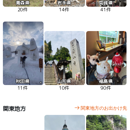
青森県
岩手県
宮城県
20件
14件
41件
秋田県
山形県
福島県
11件
10件
90件
関東地方
関東地方のお出かけ先