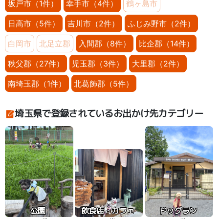
坂戸市（1件）
幸手市（4件）
鶴ヶ島市
日高市（5件）
吉川市（2件）
ふじみ野市（2件）
白岡市
北足立郡
入間郡（8件）
比企郡（14件）
秩父郡（27件）
児玉郡（3件）
大里郡（2件）
南埼玉郡（1件）
北葛飾郡（5件）
埼玉県で登録されているお出かけ先カテゴリー
公園
飲食店・カフェ
ドッグラン