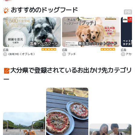
おすすめのドッグフード
国産ドッグフード
無添加のウェットフード
カ
広告
広告
広告
OBREMO（オブレモ）
ブッチ
アカナ
大分県で登録されているお出かけ先カテゴリ
ー