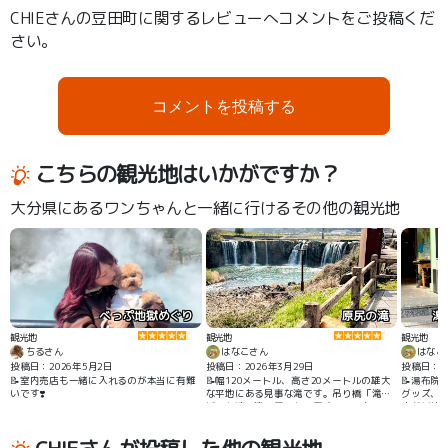
CHIEさんの豆田町に関するレビューへコメントをご投稿くだ
さい。
コメントを投稿する
こちらの観光地はいかがですか？
大分県にあるワンちゃんと一緒に行けるその他の観光地
べっぷ地獄めぐり
原尻の滝
湯
観光地
観光地
観光地
ちるさん
はなこさん
はなこ
投稿日：2026年5月2日
投稿日：2026年3月29日
投稿日：20
📝室内売店も一緒に入れるのが本当に有難
📝幅120メートル、高さ20メートルの雄大
📝湯布院
いです❣️
な平地にある見事な滝です。吊り橋「滝見
グッズ、
橋」を渡り滝の周りを一周することもで
店が妖精
き、滝が落ちて行く流れも、落ちた滝壺の
くさん並
水際にも行くことができます。すぐ近くの
楽しかっ
「道の駅原尻の滝」は、滝が見えるテラス
なお店が