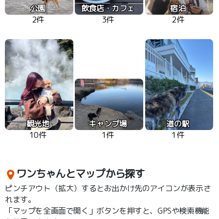
公園
飲食店・カフェ
宿泊
2件
3件
2件
観光地
キャンプ場
道の駅
10件
1件
1件
ワンちゃんとマップから探す
ピンチアウト（拡大）するとお出かけ先のアイコンが表示さ
れます。
「マップを全画面で開く」ボタンを押すと、GPSや検索機能