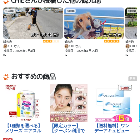
CHIEさんが投稿した他の観光地
席でワンコ🆗です。
犬屋敷」
ッズがたく
佐賀県
長崎県
長崎県
呼子（呼子朝市）
大バエ灯台
九
観光地
観光地
観光地
CHIEさん
CHIEさん
CHIE
投稿日：2025年9月4日
投稿日：2025年4月29日
投稿日：20
📝
📝
📝
おすすめの商品