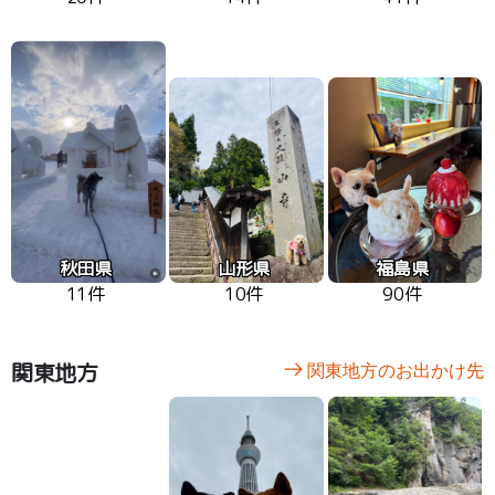
秋田県
山形県
福島県
11件
10件
90件
関東地方
関東地方のお出かけ先