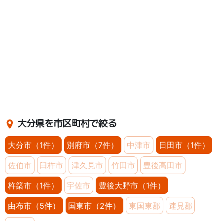
大分県を市区町村で絞る
大分市（1件）
別府市（7件）
中津市
日田市（1件）
佐伯市
臼杵市
津久見市
竹田市
豊後高田市
杵築市（1件）
宇佐市
豊後大野市（1件）
由布市（5件）
国東市（2件）
東国東郡
速見郡