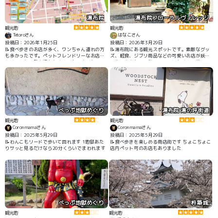
湯布院
湯布院フローラルヴィレッジ
観光地
観光地
Tetoroさん
はなこさん
投稿日：2026年1月25日
投稿日：2026年3月29日
📝食べ歩きのお店が多く、ワンちゃん連れの方
📝湯布院にある観光スポットです。素敵なグッ
も多かったです。ペットフレンドリーなお店だ
ズ、軽食、ジブリ商品などの可愛いお店が妖精
らけでした。駐車場もたくさんありました。
の街のような雰囲気のエリアにたくさん並んで
います。ミニ動物園もあって楽しかったです。
近くの通りにもいろいろなお店がたくさんあり
ます。「ゆふいんの犬屋敷」というすぐ近くの
お店はワンコグッズがたくさんあり、店内ワン
コ🆗です。
べっぷ地獄めぐり
湯布院 湯の坪街道
観光地
観光地
Coronmamaさん
Coronmamaさん
投稿日：2025年5月29日
投稿日：2025年5月29日
📝わんこもリードで歩いて回れます 1地獄あた
📝食べ歩きを楽しめる商店街です ちょこちょこ
りサッと見るだけなら20分くらいでまわれます
店内ペット可のお店もありました
べっぷ地獄めぐり
杵築城
観光地
観光地