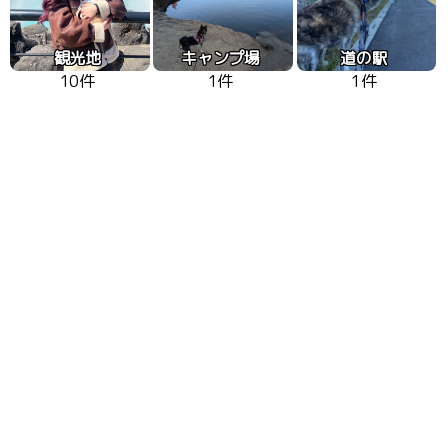
観光地
キャンプ場
道の駅
10件
1件
1件