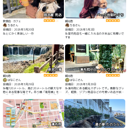
岡本屋 売店
べっぷ地獄めぐり
飲食店・カフェ
観光地
ちるさん
ちるさん
投稿日：2026年5月20日
投稿日：2026年5月2日
📝室内売店も一緒に入れるのが本当に有難いで
す❣️
原尻の滝
湯布院フローラルヴィレッジ
観光地
観光地
はなこさん
はなこさん
投稿日：2026年3月29日
投稿日：2026年3月29日
📝幅120メートル、高さ20メートルの雄大な平
📝湯布院にある観光スポットです。素敵なグッ
地にある見事な滝です。吊り橋「滝見橋」を渡
ズ、軽食、ジブリ商品などの可愛いお店が妖精
り滝の周りを一周することもでき、滝が落ちて
の街のような雰囲気のエリアにたくさん並んで
行く流れも、落ちた滝壺の水際にも行くことが
います。ミニ動物園もあって楽しかったです。
できます。すぐ近くの「道の駅原尻の滝」は、
近くの通りにもいろいろなお店がたくさんあり
滝が見えるテラス席でワンコ🆗です。
ます。「ゆふいんの犬屋敷」というすぐ近くの
お店はワンコグッズがたくさんあり、店内ワン
コ🆗です。
湯布院
道の駅 たのうらら