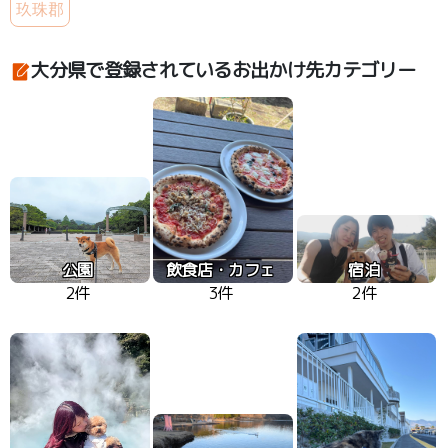
玖珠郡
大分県で登録されているお出かけ先カテゴリー
公園
飲食店・カフェ
宿泊
2件
3件
2件