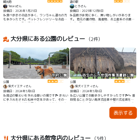
観光地
道の駅
Tetoroさん
とろさん
投稿日：2026年1月25日
投稿日：2025年12月8日
📝食べ歩きのお店が多く、ワンちゃん連れの方
📝品数が非常に多く、買い物しがいがありま
も多かったです。ペットフレンドリーなお店だ
す。 地元の農作物、海産物、お土産系のお菓子
らけでした。駐車場もたくさんありました。
など、見て回るだけでも楽しめる場所です。 2
階には食事処があります。
大分県にある公園のレビュー
（2件）
別府公園
弥生のムラ安国寺集落遺跡公園
公園
公園
柴犬イエティさん
柴犬イエティさん
投稿日：2024年5月6日
投稿日：2024年5月6日
📝周辺の賑わいを外れる憩いの場です🏞 きれい
📝広い公園でお散歩がしやすかったです🏞🐾 普
に手入れをされた松林や芝生があって、その中
段見ることがない高床式住居や竪穴式住居を見
を歩きやすく歩道が用意された、お散歩にはち
たり、なかに入ることができて楽しかったです
ょうどいい公園でした✨ 駐車場は東門の前に1時
🏚
表示する
間までは無料で停めることができるものがあり
ます🅿
大分県にある飲食店のレビュー
（3件）