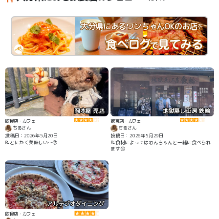
大分県にあるワンちゃんOKのお店
を
岡本屋 売店
地獄蒸し工房 鉄輪
飲食店・カフェ
飲食店・カフェ
ちるさん
ちるさん
投稿日：2026年5月20日
投稿日：2026年5月29日
📝食材によってはわんちゃんと一緒に食べられ
ます😊
アルテジオダイニング
飲食店・カフェ