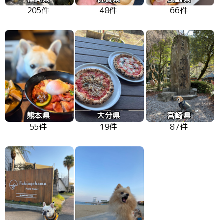
205件
48件
66件
熊本県
大分県
宮崎県
55件
19件
87件