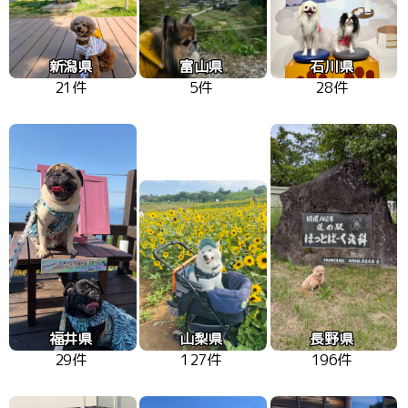
新潟県
富山県
石川県
21件
5件
28件
福井県
山梨県
長野県
29件
127件
196件