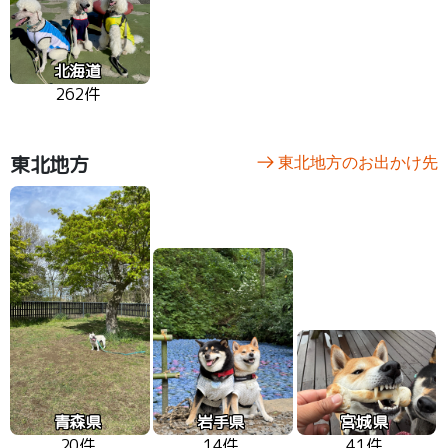
北海道
262件
東北地方
東北地方のお出かけ先
青森県
岩手県
宮城県
20件
14件
41件