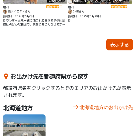
民宿いこい
湯布院ガーデンホテルドッグラン＆リゾート
宿泊
宿泊
柴犬イエティさん
CHIEさん
投稿日：2024年5月6日
投稿日：2025年4月29日
📝ワンちゃんも一緒に泊まれる民宿です🐶🆗周
📝
辺はのどかな田園で、お散歩ものんびりできて
良かったです🐾 古民家を改築したような建物で
す🏡駐車場は5台分くらいありました🅿
表示する
お出かけ先を都道府県から探す
都道府県名をクリックするとそのエリアのお出かけ先が表示
されます。
北海道地方
北海道地方のお出かけ先