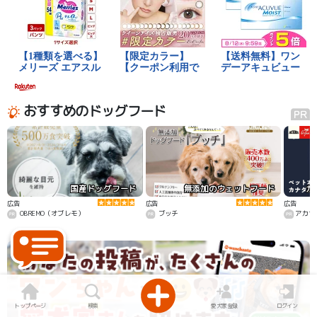
おすすめのドッグフード
国産ドッグフード
無添加のウェットフード
カ
広告
広告
広告
OBREMO（オブレモ）
ブッチ
アカナ
トップページ
検索
愛犬家登録
ログイン