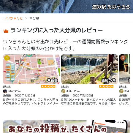
道の駅 たのうらら
ワンちゃんと
大分県
ランキングに入った大分県のレビュー
ワンちゃんとのお出かけ先レビューの週間閲覧数ランキング
に入った大分県のお出かけ先です。
1
2
3
湯布院
原尻の滝
湯
観光地
観光地
観光地
Tetoroさん
はなこさん
はなこ
投稿日：2026年1月25日
投稿日：2026年3月29日
投稿日：20
📝食べ歩きのお店が多く、ワンちゃん連れ
📝幅120メートル、高さ20メートルの雄大
📝湯布院
の方も多かったです。ペットフレンドリー
な平地にある見事な滝です。吊り橋「滝見
グッズ、
なお店だらけでした。駐車場もたくさんあ
橋」を渡り滝の周りを一周することもで
店が妖精
りました。
き、滝が落ちて行く流れも、落ちた滝壺の
くさん並
水際にも行くことができます。すぐ近くの
楽しかっ
「道の駅原尻の滝」は、滝が見えるテラス
なお店が
席でワンコ🆗です。
犬屋敷」
ッズがたく