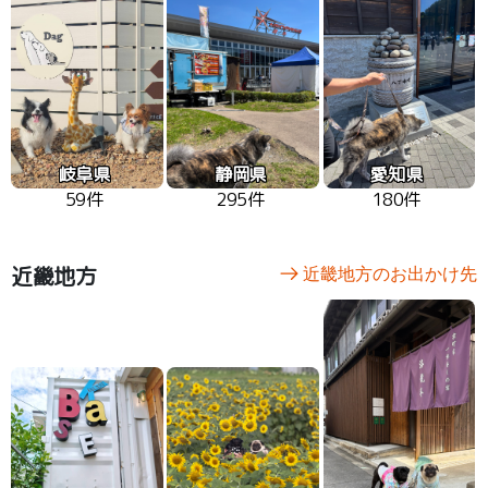
岐阜県
静岡県
愛知県
59件
295件
180件
近畿地方
近畿地方のお出かけ先