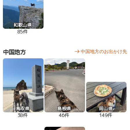
和歌山県
85件
中国地方
中国地方のお出かけ先
鳥取県
島根県
岡山県
38件
46件
149件