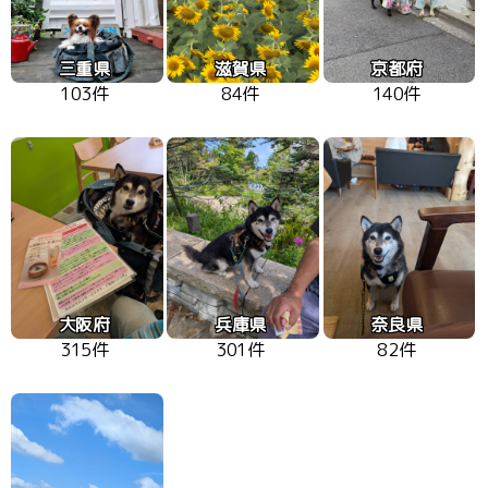
三重県
滋賀県
京都府
103件
84件
140件
大阪府
兵庫県
奈良県
315件
301件
82件