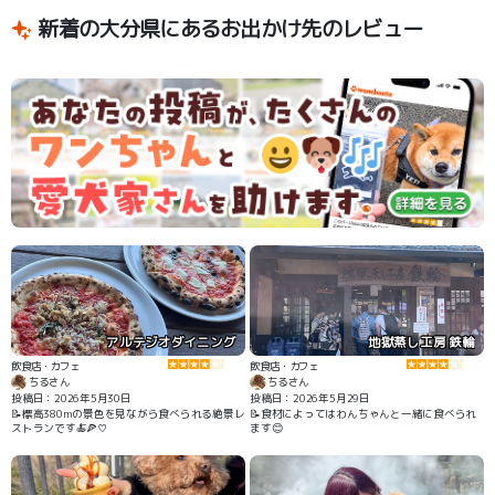
新着の大分県にあるお出かけ先のレビュー
アルテジオダイニング
地獄蒸し工房 鉄輪
飲食店・カフェ
飲食店・カフェ
ちるさん
ちるさん
投稿日：2026年5月30日
投稿日：2026年5月29日
📝標高380mの景色を見ながら食べられる絶景レ
📝食材によってはわんちゃんと一緒に食べられ
ストランです🍝🍕♡
ます😊