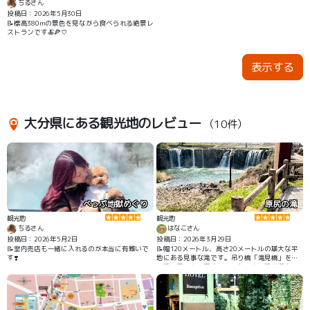
ちるさん
投稿日：2026年5月30日
📝標高380mの景色を見ながら食べられる絶景レ
ストランです🍝🍕♡
表示する
大分県にある観光地のレビュー
（10件）
べっぷ地獄めぐり
原尻の滝
観光地
観光地
ちるさん
はなこさん
投稿日：2026年5月2日
投稿日：2026年3月29日
📝室内売店も一緒に入れるのが本当に有難いで
📝幅120メートル、高さ20メートルの雄大な平
す❣️
地にある見事な滝です。吊り橋「滝見橋」を渡
り滝の周りを一周することもでき、滝が落ちて
行く流れも、落ちた滝壺の水際にも行くことが
できます。すぐ近くの「道の駅原尻の滝」は、
滝が見えるテラス席でワンコ🆗です。