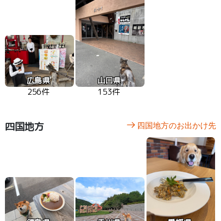
広島県
山口県
256件
153件
四国地方
四国地方のお出かけ先