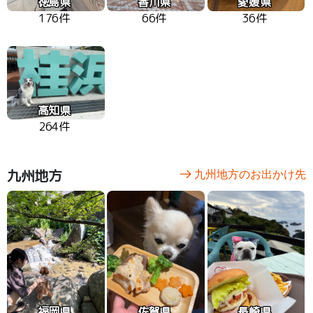
徳島県
香川県
愛媛県
176件
66件
36件
高知県
264件
九州地方
九州地方のお出かけ先
福岡県
佐賀県
長崎県