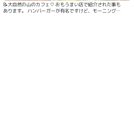
📝大自然の山のカフェ♡ おもうまい店で紹介された事も
あります。 ハンバーガーが有名ですけど、モーニングも
すごい。600円ぐらで、このボリューム。店内もテラス席
もわんこOKです。