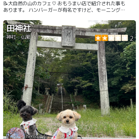
📝大自然の山のカフェ♡ おもうまい店で紹介された事も
あります。 ハンバーガーが有名ですけど、モーニングも
すごい。600円ぐらで、このボリューム。店内もテラス席
もわんこOKです。
田神社
神社・仏閣
2
hemuさん