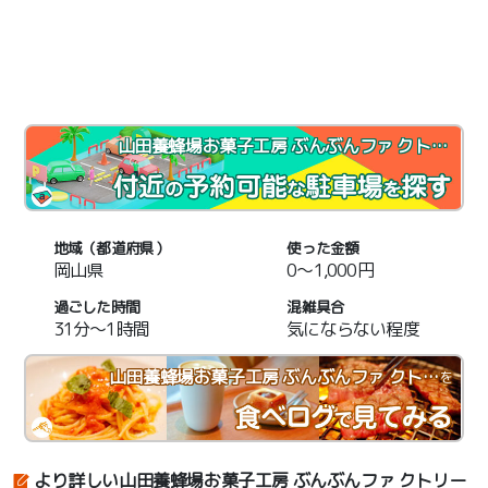
山田養蜂場お菓子工房 ぶんぶんファ クトリー
地域（都道府県）
使った金額
岡山県
0～1,000円
過ごした時間
混雑具合
31分～1時間
気にならない程度
山田養蜂場お菓子工房 ぶんぶんファ クトリー
を
より詳しい山田養蜂場お菓子工房 ぶんぶんファ クトリー