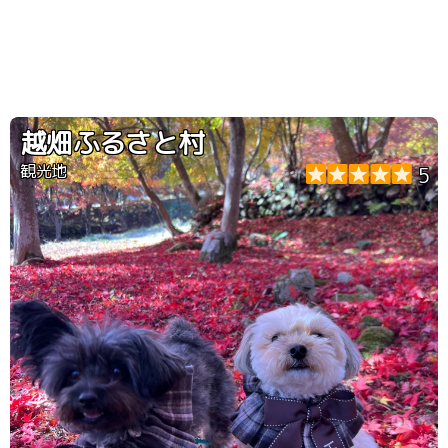
越畑ふるさと村
観光地
5