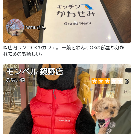
hemuさん
📝店内ワンコOKのカフェ。 一般とわんこOKの部屋が分か
れてるのも嬉しい。
モンベル 鏡野店
お買い物
3