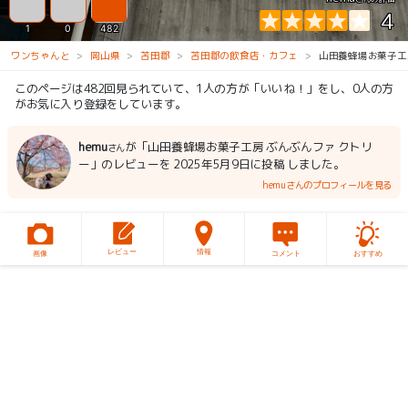
4
1
0
482
ワンちゃんと
岡山県
苫田郡
苫田郡の飲食店・カフェ
山田養蜂場お菓子工
このページは482回見られていて、1人の方が「いいね！」をし、0人の方
がお気に入り登録をしています。
hemu
が「山田養蜂場お菓子工房 ぶんぶんファ クトリ
さん
ー」のレビューを 2025年5月9日に投稿 しました。
hemuさんのプロフィールを見る
レビュー
情報
画像
コメント
おすすめ