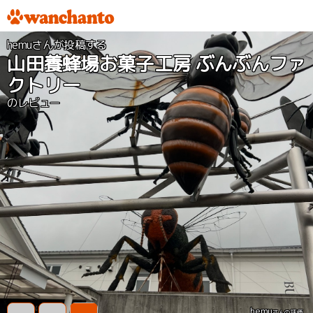
hemuさんが投稿する
山田養蜂場お菓子工房 ぶんぶんファ
クトリー
のレビュー
hemu
さんの評価