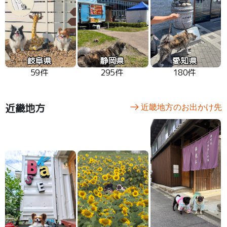
岐阜県
静岡県
愛知県
59件
295件
180件
近畿地方
近畿地方のお出かけ先