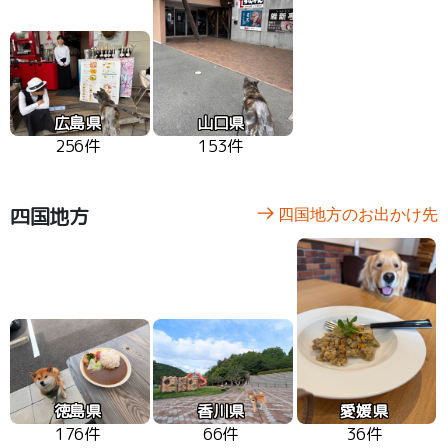
広島県
山口県
256件
153件
四国地方
四国地方のお出かけ先
徳島県
香川県
愛媛県
176件
66件
36件