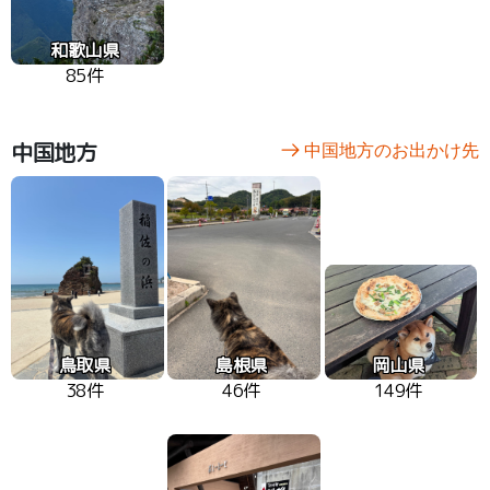
和歌山県
85件
中国地方
中国地方のお出かけ先
鳥取県
島根県
岡山県
38件
46件
149件