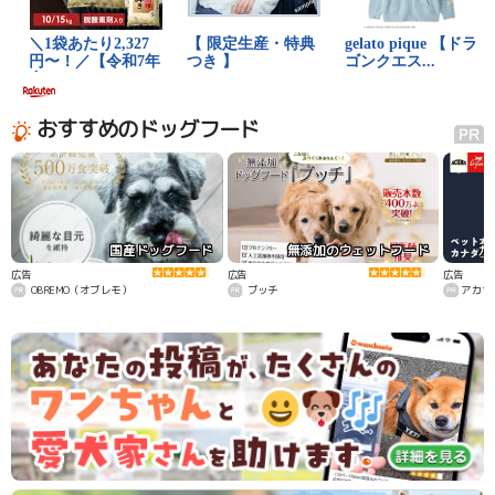
おすすめのドッグフード
国産ドッグフード
無添加のウェットフード
カ
広告
広告
広告
OBREMO（オブレモ）
ブッチ
アカナ