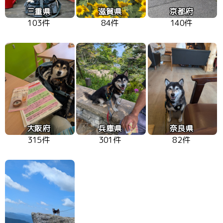
三重県
滋賀県
京都府
103件
84件
140件
大阪府
兵庫県
奈良県
315件
301件
82件