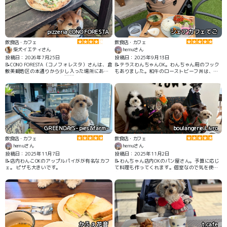
pizzeria CONO FORESTA
シェアカフェてご
飲食店・カフェ
飲食店・カフェ
柴犬イエティさん
hemuさん
投稿日：2026年7月25日
投稿日：2025年9月13日
📝CONO FORESTA（コノフォレスタ）さんは、倉
📝テラスわんちゃんOK。わんちゃん用のフック
敷美観地区の本通りから少し入った場所にある
もありました。和牛のローストビーフ丼は、美
イタリアンレストランです🇮🇹🍴✨ 店舗入口前
味しいです。1100円とお手頃価格なのも嬉しい
にある緑に包まれたテラス席でワンちゃんも一
です。
緒に食事ができます🌲☺️🐶🌲 薪窯で焼かれるピ
ザは生地もとても美味しかったです👍✨
GREENDAYS- pies&farm-
boulangerie Livro
飲食店・カフェ
飲食店・カフェ
hemuさん
hemuさん
投稿日：2025年11月7日
投稿日：2025年11月2日
📝店内わんこOKのアップルパイがが有名なカフ
📝わんちゃん店内OKのパン屋さん。予算に応じ
ェ。 ピザも大きいです。
て料理も作ってくれます。個室なので気を使わ
なくて良いです。パンも美味しいです。
かふぇ花音
t.cafe