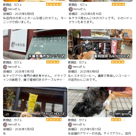
飲食店・カフェ
飲食店・カフェ
hemuさん
hemuさん
投稿日：2025年8月8日
投稿日：2025年8月19日
📝店内OKのあっとホームな感じのカフェ。 モー
📝テラス席わんこOKのカフェです。 小さいドッ
ニングで伺いました。
グランもあります。
末藤食鶏赤坂 アグリ店
富岡珈琲 BARNDOOR店
飲食店・カフェ
飲食店・カフェ
hemuさん
hemuさん
投稿日：2026年5月7日
投稿日：2025年8月8日
📝テイクアウト専門の焼き鳥やさん。 ドライブ
📝トミオカコーヒー。濃厚で美味しいコーヒー
インの後地で、隣で屋根付きのテーブルやイス
が店内わんこOKです。
もあるので、お土産や小腹がすいた時にオスス
メです。
FRUIT HOUSE
CafeM ignon
飲食店・カフェ
飲食店・カフェ
hemuさん
hemuさん
投稿日：2026年5月3日
投稿日：2025年9月13日
📝
📝話題のアサイーのお店。テイクアウト。 店内