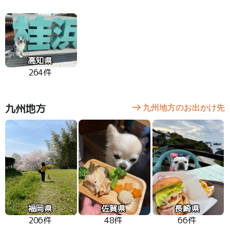
高知県
264件
九州地方
九州地方のお出かけ先
福岡県
佐賀県
長崎県
206件
48件
66件