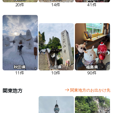
20件
14件
41件
秋田県
山形県
福島県
11件
10件
90件
関東地方
関東地方のお出かけ先