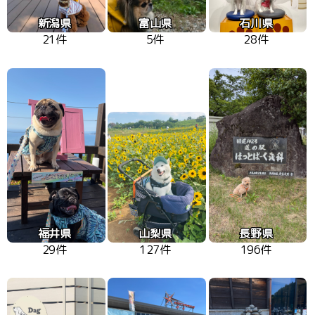
新潟県
富山県
石川県
21件
5件
28件
福井県
山梨県
長野県
29件
127件
196件