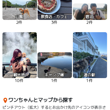
公園
飲食店・カフェ
宿泊
2件
3件
2件
観光地
キャンプ場
道の駅
10件
1件
1件
ワンちゃんとマップから探す
ピンチアウト（拡大）するとお出かけ先のアイコンが表示さ