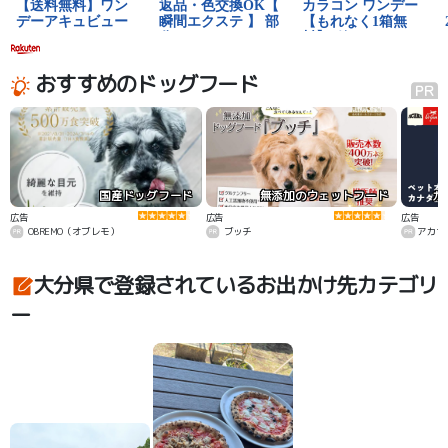
おすすめのドッグフード
国産ドッグフード
無添加のウェットフード
カ
広告
広告
広告
OBREMO（オブレモ）
ブッチ
アカナ
大分県で登録されているお出かけ先カテゴリ
ー