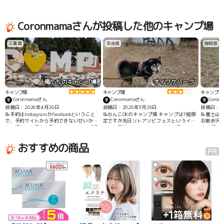
Coronmamaさんが投稿した他のキャンプ場
三重県
奈良県
静岡県
俺たちのキャンプ場
オイワケパーク
キャンプ場
キャンプ場
キャンプ場
Coronmamaさん
Coronmamaさん
Coron
投稿日：2026年4月26日
投稿日：2026年3月26日
投稿日：20
📝予約はInstagramかFacebookということ
📝わんこOKのキャンプ場 キャンプは7組限
📝富士山
で、予約サイトから予約できないせいか、
定ですが先日ソトアソビフェスというイベ
お散歩沢
割と連休でも予約を取りやすいキャンプ場
ントを開催されていたので遊びに行ってき
す お風
です ドッグランサイトやドッグランは無い
ました 綺麗な芝生の上をお散歩できて、沢
ビエを購
ものの、薪使い放題ですしレンガチップを
山のわんこにも会えて楽しめました
べました
おすすめの商品
敷いてくれているのでテントもドロドロに
ならずありがたいです