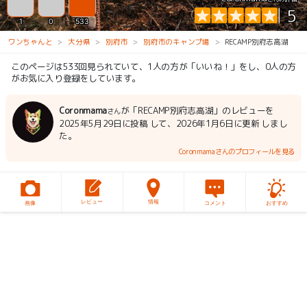
5
1
0
533
ワンちゃんと
大分県
別府市
別府市のキャンプ場
RECAMP別府志高湖
このページは533回見られていて、1人の方が「いいね！」をし、0人の方
がお気に入り登録をしています。
Coronmama
が「RECAMP別府志高湖」のレビューを
さん
2025年5月29日に投稿 して、2026年1月6日に更新 しまし
た。
Coronmamaさんのプロフィールを見る
レビュー
情報
画像
コメント
おすすめ