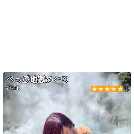
べっぷ地獄めぐり
観光地
5