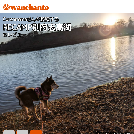
Coronmamaさんが投稿する
RECAMP別府志高湖
のレビュー
Coronmama
さんの評価