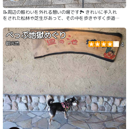
📝周辺の賑わいを外れる憩いの場です🏞 きれいに手入れ
をされた松林や芝生があって、その中を歩きやすく歩道が
用意された、お散歩にはちょうどいい公園でした✨ 駐車場
は東門の前に1時間までは無料で停めることができるもの
べっぷ地獄めぐり
があります🅿
観光地
4