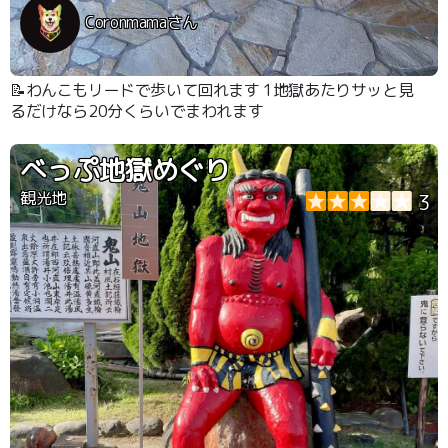
Coronmamaさん
📝わんこもリードで歩いて回れます 1地獄あたりサッと見
るだけなら20分くらいでまわれます
べっぷ地獄めぐり
観光地
3