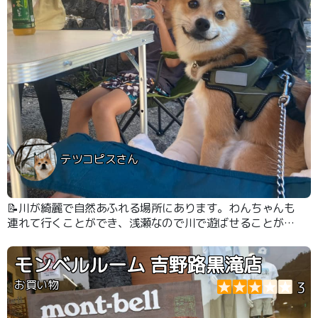
テツコピスさん
📝川が綺麗で自然あふれる場所にあります。わんちゃんも
連れて行くことができ、浅瀬なので川で遊ばせることがで
きます。
モンベルルーム 吉野路黒滝店
お買い物
3