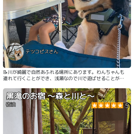
テツコピスさん
📝川が綺麗で自然あふれる場所にあります。わんちゃんも
連れて行くことができ、浅瀬なので川で遊ばせることがで
きます。
黒滝のお宿 〜森と川と〜
宿泊
5