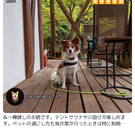
宿泊
5
Coronmamaさん
📝一棟貸しのお宿です。テントサウナや川遊びが楽しめま
す。ペットの過ごし方も我が家が行ったときは特に制限さ
れませんでした