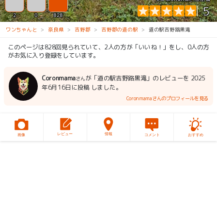
5
2
0
828
ワンちゃんと
奈良県
吉野郡
吉野郡の道の駅
道の駅吉野路黒滝
このページは828回見られていて、2人の方が「いいね！」をし、0人の方
がお気に入り登録をしています。
Coronmama
が「道の駅吉野路黒滝」のレビューを 2025
さん
年6月16日に投稿 しました。
Coronmamaさんのプロフィールを見る
レビュー
情報
画像
コメント
おすすめ