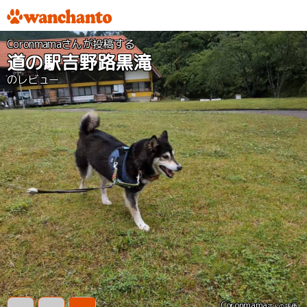
Coronmamaさんが投稿する
道の駅吉野路黒滝
のレビュー
Coronmama
さんの評価