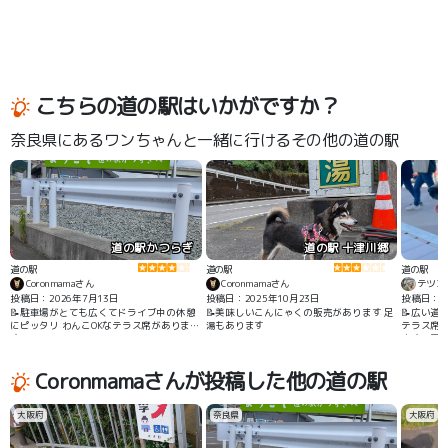
こちらの道の駅はいかがですか？
奈良県にあるワンちゃんと一緒に行けるその他の道の駅
道の駅かつらぎ
道の駅 十津川郷
道の駅
道の駅
道の駅
Coronmamaさん
Coronmamaさん
テツコ
投稿日：2026年7月13日
投稿日：2025年10月23日
投稿日：2
📝駐車場がとても広くてドライブ中の休憩
📝美味しいこんにゃくの販売があります 足
📝広い道
にピッタリ わんこOKなテラス席がありま
湯もあります
テラス席
す。
ます。瓦
し上の方
ードで遊
Coronmamaさんが投稿した他の道の駅
大阪府
奈良県
大阪府