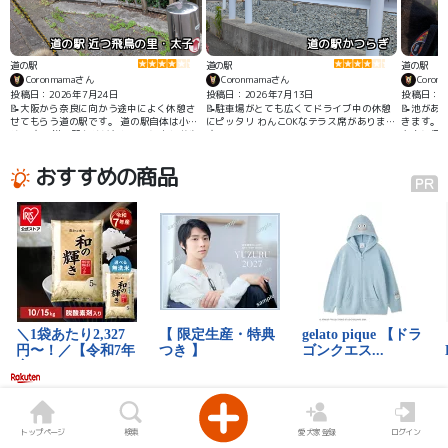
道の駅 近つ飛鳥の里・太子
道の駅かつらぎ
道の駅
道の駅
道の駅
Coronmamaさん
Coronmamaさん
Coron
投稿日：2026年7月24日
投稿日：2026年7月13日
投稿日：2
📝大阪から奈良に向かう途中によく休憩さ
📝駐車場がとても広くてドライブ中の休憩
📝池があ
せてもらう道の駅です。 道の駅自体は小さ
にピッタリ わんこOKなテラス席がありま
きます。
めです。 道の駅をぬけたところに少し遊歩
す。
夕方に行
道がありお散歩しやすいのでわんこの休憩
している
をしたい時に寄っています
おすすめの商品
トップページ
検索
愛犬家登録
ログイン