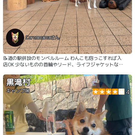
Coronmamaさん
📝道の駅併設のモンベルルーム わんこも抱っこすれば入
店OK 少ないものの首輪やリード、ライフジャケットなど
の犬用品も取り扱っていました
黒滝村
キャンプ場
4