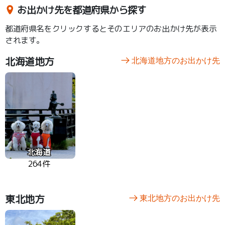
お出かけ先を都道府県から探す
都道府県名をクリックするとそのエリアのお出かけ先が表示
されます。
北海道地方
北海道地方のお出かけ先
北海道
264件
東北地方
東北地方のお出かけ先