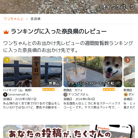
オイワケパーク
ワンちゃんと
奈良県
ランキングに入った奈良県のレビュー
ワンちゃんとのお出かけ先レビューの週間閲覧数ランキング
に入った奈良県のお出かけ先です。
1
2
3
若草山
スターバックスコーヒー大和高田市役所通り店
ハイキング（山、高原）
飲食店・カフェ
飲食店・カ
Coronmamaさん
テツコピスさん
ポメラ
投稿日：2025年5月31日
投稿日：2024年6月4日
投稿日：20
📝山頂の近くまで車で行けるので登山をし
📝全国色んなところにあるスターバックス
📝・とっ
たいわけではないけど、景色やお散歩を楽
コーヒーです。テラス席はペット可で、愛
業されてます！ ・ランチメ
しみたい我が家にはピッタリでした
犬を繋げておけるフックも付いてありまし
おいしかった！ ・リード
た。
る！ 