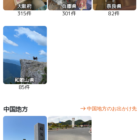
大阪府
兵庫県
奈良県
315件
301件
82件
和歌山県
85件
中国地方
中国地方のお出かけ先