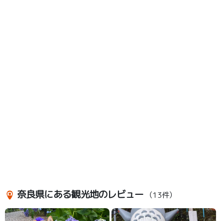
奈良県にある観光地のレビュー
（13件）