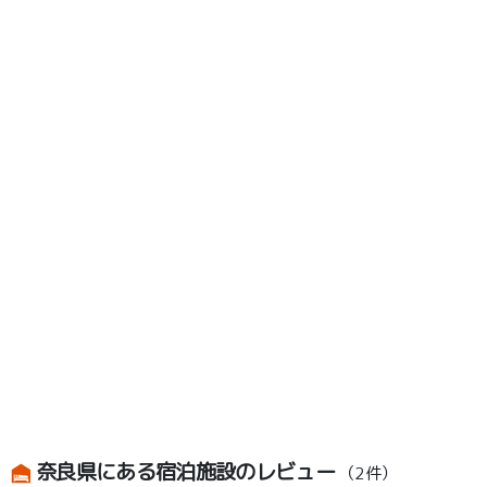
奈良県にある宿泊施設のレビュー
（2件）