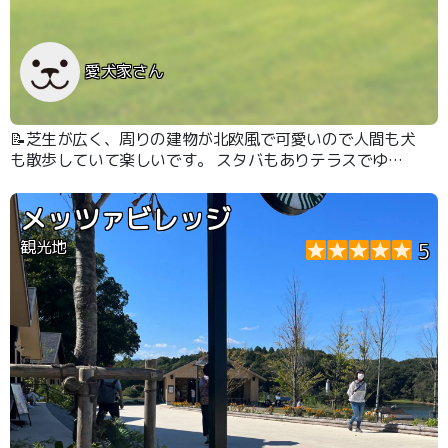
愛犬家さん
📝芝生が広く、周りの建物が北欧風で可愛いので人間も犬
も散歩していて楽しいです。 スタバもありテラスでゆっ
くりすることも出来ます。 至るところにリードフックが
あるのが嬉しい。
メッツァビレッジ
観光地
5