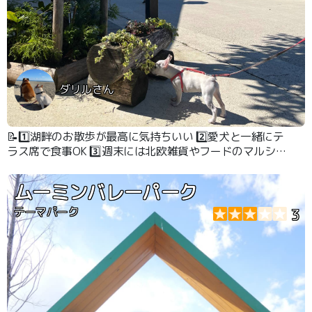
ダリルさん
📝1️⃣湖畔のお散歩が最高に気持ちいい 2️⃣愛犬と一緒にテ
ラス席で食事OK 3️⃣週末には北欧雑貨やフードのマルシェ
が開催されることもあり、わんこと一緒にショッピングを
楽しめます！
ムーミンバレーパーク
テーマパーク
3