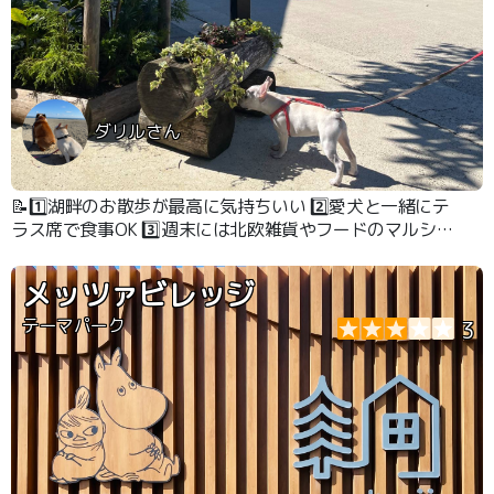
ダリルさん
📝1️⃣湖畔のお散歩が最高に気持ちいい 2️⃣愛犬と一緒にテ
ラス席で食事OK 3️⃣週末には北欧雑貨やフードのマルシェ
が開催されることもあり、わんこと一緒にショッピングを
楽しめます！
メッツァビレッジ
テーマパーク
3