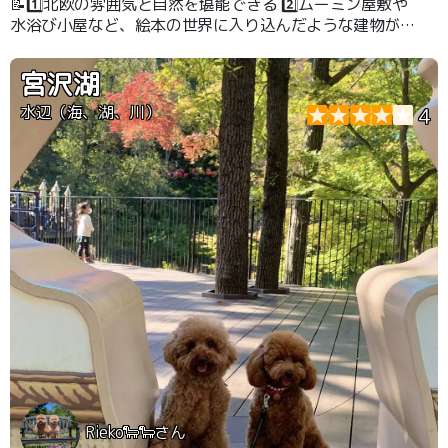
📝1️⃣北欧の雰囲気と自然を堪能できる 2️⃣ムーミン屋敷や
水浴び小屋など、絵本の世界に入り込んだような建物がい
っぱい 3️⃣ドッグフレンドリーなサービス
宮沢湖
水辺（海、湖、川）
4
Rieko🐑🐑さん