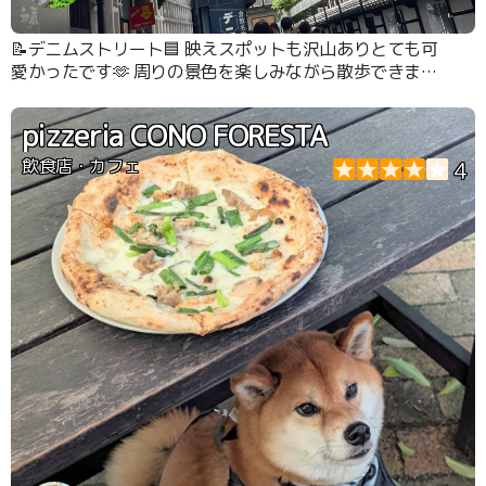
📝デニムストリート🟦 映えスポットも沢山ありとても可
愛かったです🫶 周りの景色を楽しみながら散歩できまし
た🙆‍♀️
pizzeria CONO FORESTA
飲食店・カフェ
4