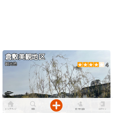
倉敷美観地区
観光地
4
トップページ
検索
愛犬家登録
ログイン