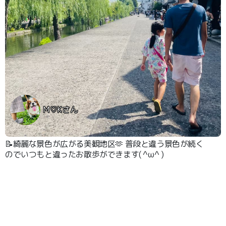
M♡Kさん
📝綺麗な景色が広がる美観地区🫶 普段と違う景色が続く
のでいつもと違ったお散歩ができます( ^ω^ )