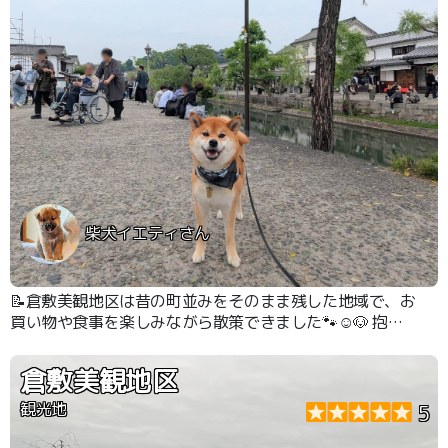
柴犬イエティさん
📝倉敷美観地区は昔の町並みをそのまま残した地域で、お
買い物や食事を楽しみながら散策できました🐾☺️🐶 抱っ
こで入れるお店もあっていろいろ見て回れます👀✨
倉敷美観地区
観光地
5