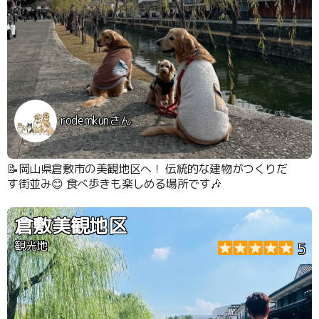
rodemkunさん
📝岡山県倉敷市の美観地区へ！ 伝統的な建物がつくりだ
す街並み😊 食べ歩きも楽しめる場所です🎶
倉敷美観地区
観光地
5