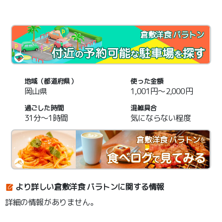
倉敷洋食 バラトン
地域（都道府県）
使った金額
岡山県
1,001円～2,000円
過ごした時間
混雑具合
31分～1時間
気にならない程度
倉敷洋食 バラトン
を
より詳しい倉敷洋食 バラトンに関する情報
詳細の情報がありません。