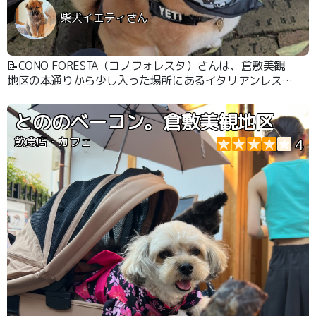
柴犬イエティさん
📝CONO FORESTA（コノフォレスタ）さんは、倉敷美観
地区の本通りから少し入った場所にあるイタリアンレスト
ランです🇮🇹🍴✨ 店舗入口前にある緑に包まれたテラス席
でワンちゃんも一緒に食事ができます🌲☺️🐶🌲 薪窯で焼
とののベーコン。倉敷美観地区
かれるピザは生地もとても美味しかったです👍✨
飲食店・カフェ
4