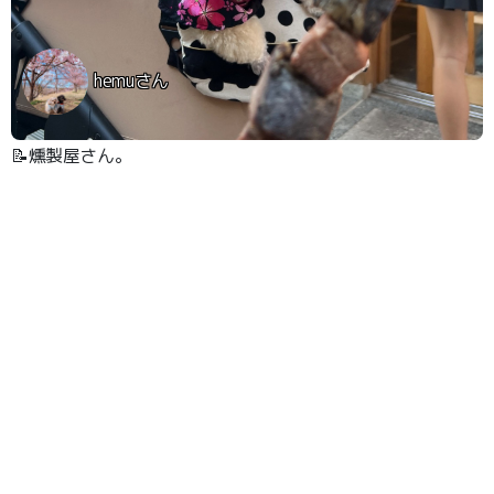
hemuさん
📝燻製屋さん。