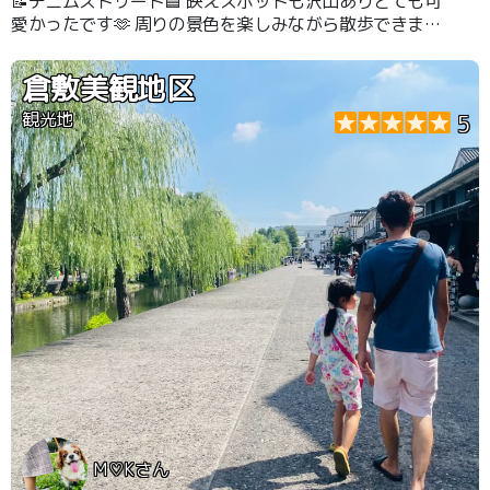
📝デニムストリート🟦 映えスポットも沢山ありとても可
愛かったです🫶 周りの景色を楽しみながら散歩できまし
た🙆‍♀️
倉敷美観地区
観光地
5
M♡Kさん