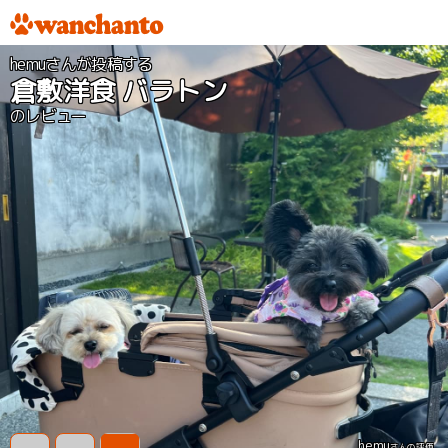
hemuさんが投稿する
倉敷洋食 バラトン
のレビュー
hemu
さんの評価