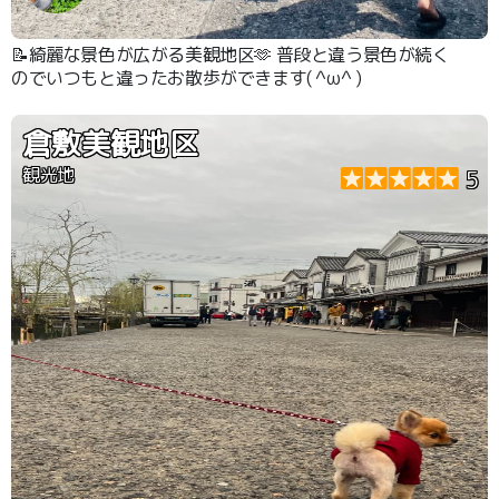
📝綺麗な景色が広がる美観地区🫶 普段と違う景色が続く
のでいつもと違ったお散歩ができます( ^ω^ )
倉敷美観地区
観光地
5