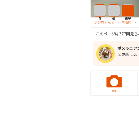
1
0
377
ワンちゃんと
大阪府
このページは377回見
ポメラニア
に更新 しま
画像