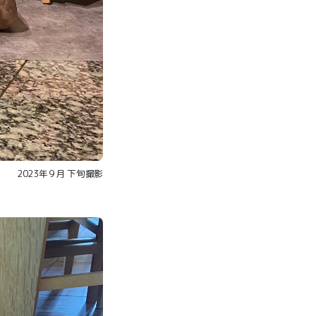
2023年９月 下旬撮影