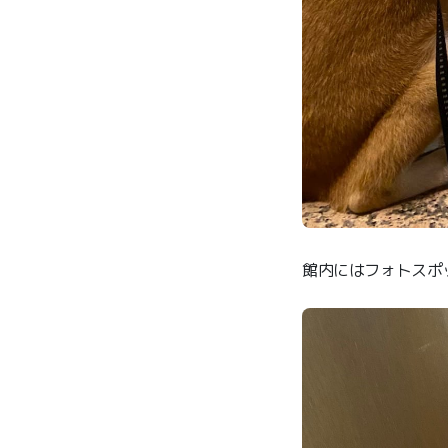
館内にはフォトスポ