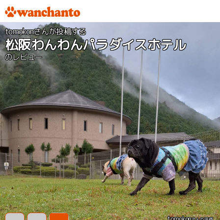
tomokonさんが投稿する
松阪わんわんパラダイスホテル
のレビュー
tomokon
さんの評価