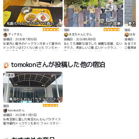
松阪わんわんパラダイス森のホテルスメール
Villaお伽噺
宿泊
宿泊
宿泊
ティナさん
はるちゃんとさん
はるち
投稿日：2026年7月30日
投稿日：2026年6月8日
投稿日：2
📝室内と屋外のドッグランがあって屋外の
📝とても素敵な宿でした 綺麗な部屋、広い
📝全てが
ドッグランは3つくらいあった ワンちゃん
テラス、美味しいご飯 広いドッグラン、部
ご飯美味
の誕生日月に行くとご飯の時にケーキがつ
屋に温泉 パーフェクトな宿
すぎ、テ
いてくる 一緒にご飯が食べられる
tomokonさんが投稿した他の宿泊
三重県
鳥羽わんわんパラダイスホテル
宿泊
tomokonさん
投稿日：2025年11月5日
📝鳥羽湾に面した鳥羽わんわんパラダイス
屋外屋内ドッグランもあり フォトスタジオ
もあります 夏場はプールもあり ライフジャ
ケットもホテルで貸出あります