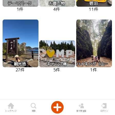
テーマパーク
お買い物
宿泊
1件
4件
11件
観光地
キャンプ場
ハイキング（山、高原）
27件
5件
1件
トップページ
検索
愛犬家登録
ログイン