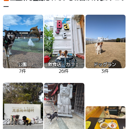
ー
公園
飲食店・カフェ
ドッグラン
7件
26件
3件