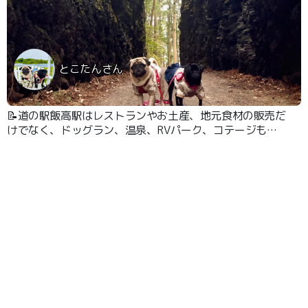
とこたんさん
📝道の駅飯高駅はレストランやお土産、地元食材の販売だ
けでなく、ドッグラン、温泉、RVパーク、コテージもあ
ります！ ここから珍布峠まで徒歩30分くらい！ 両側に巨
大な岩壁が迫る、迫力ある細道、そして石畳が残り、歴史
の雰囲気を感じられるスポットです。