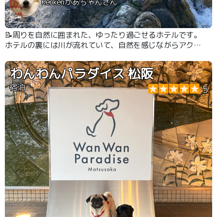
Kenkenかあちゃんさん
📝周りを自然に囲まれた、ゆったり過ごせるホテルです。
ホテルの裏には川が流れていて、自然を感じながらアクテ
ィブなお散歩ができます！ お部屋はもちろん、朝、夕の
食事会場にもわんこを連れて行けるので寂しい思いをさせ
わんわんパラダイス 松阪
ません。 お食事もしっかり満足できる味とボリュームで
した。 大型犬もOKで、私が利用した日はラブラドール3
宿泊
5
頭連れの方もいらっしゃって、みんな楽しそうでした。