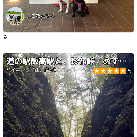
とこたんさん
📝
道の駅飯高駅と、珍布峠 めずらしとうげ
ハイキング（山、高原）
5