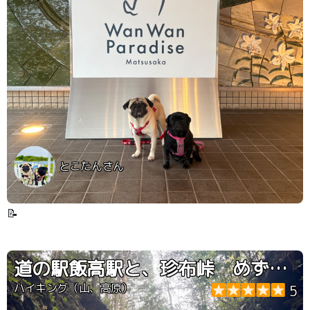
とこたんさん
📝
道の駅飯高駅と、珍布峠 めずらしとうげ
ハイキング（山、高原）
5