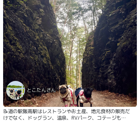
とこたんさん
📝道の駅飯高駅はレストランやお土産、地元食材の販売だ
けでなく、ドッグラン、温泉、RVパーク、コテージもあ
ります！ ここから珍布峠まで徒歩30分くらい！ 両側に巨
大な岩壁が迫る、迫力ある細道、そして石畳が残り、歴史
の雰囲気を感じられるスポットです。