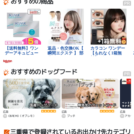
おすすめの商品
おすすめのドッグフード
国産ドッグフード
無添加のウェットフード
カ
広告
広告
広告
OBREMO（オブレモ）
ブッチ
アカナ
三重県で登録されているお出かけ先カテゴリ