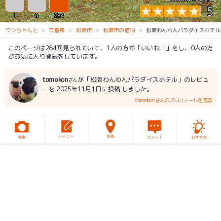
5
1
0
284
ワンちゃんと
三重県
松阪市
松阪市の宿泊
松阪わんわんパラダイスホテル
このページは284回見られていて、1人の方が「いいね！」をし、0人の方
がお気に入り登録をしています。
tomokon
が「松阪わんわんパラダイスホテル」のレビュ
さん
ーを 2025年11月1日に投稿 しました。
tomokonさんのプロフィールを見る
レビュー
情報
画像
コメント
おすすめ