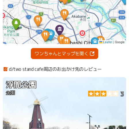
ワンちゃんとマップを開く
d/two stand cafe周辺のお出かけ先のレビュー
浮間公園
公園
3