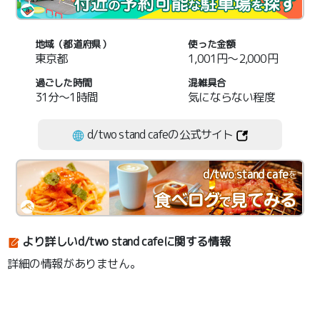
地域（都道府県）
使った金額
東京都
1,001円～2,000円
過ごした時間
混雑具合
31分～1時間
気にならない程度
d/two stand cafeの公式サイト
d/two stand cafe
を
より詳しいd/two stand cafeに関する情報
詳細の情報がありません。