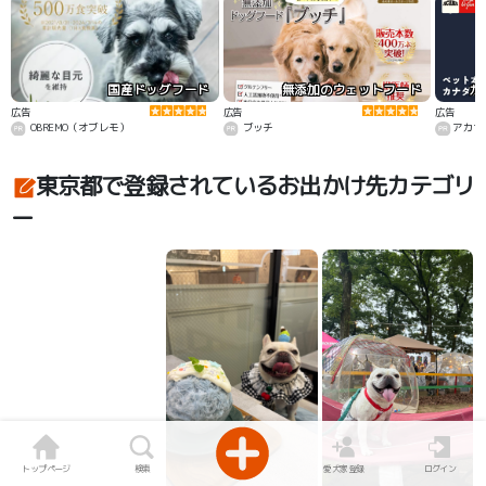
国産ドッグフード
無添加のウェットフード
カ
広告
広告
広告
OBREMO（オブレモ）
ブッチ
アカナ
東京都で登録されているお出かけ先カテゴリ
ー
トップページ
検索
愛犬家登録
ログイン