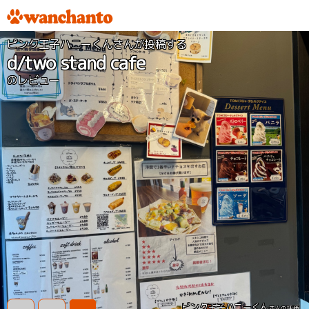
ピンク王子ハニーくんさんが投稿する
d/two stand cafe
のレビュー
ピンク王子ハニーくん
さんの評価