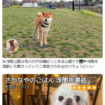
柴犬イエティさん
📝浮間公園は荒川の戸田橋近くにある公園です🌉🏞️浮間舟
渡駅にも繋がっていてご家族でのお出かけちょうどいい感
じの公園でした👍 もともと荒川の中洲だったこともあっ
て公園の広い範囲が池になっています🐟️
さかなやのごはん 浮間舟渡店
飲食店・カフェ
5