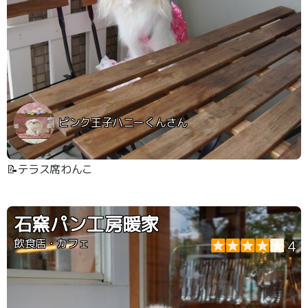
ピンク王子ハニーくんさん
📝テラス席わんこ
石窯パン工房暖家
飲食店・カフェ
4