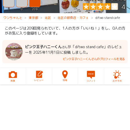
4
1
0
209
ワンちゃんと
東京都
北区
北区の飲食店・カフェ
d/two stand cafe
このページは209回見られていて、1人の方が「いいね！」をし、0人の方
がお気に入り登録をしています。
ピンク王子ハニーくん
が「d/two stand cafe」のレビュ
さん
ーを 2025年11月1日に投稿 しました。
ピンク王子ハニーくんさんのプロフィールを見る
レビュー
情報
画像
コメント
おすすめ