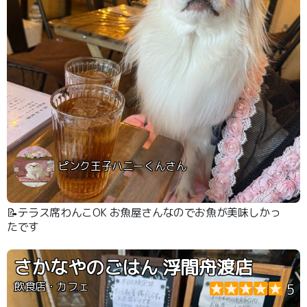
ピンク王子ハニーくんさん
📝テラス席わんこOK お魚屋さんなのでお魚が美味しかっ
たです
さかなやのごはん 浮間舟渡店
飲食店・カフェ
5