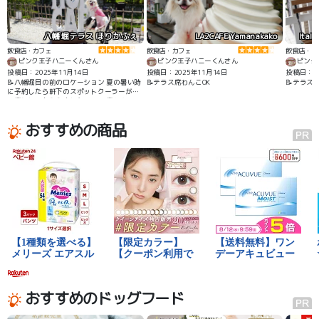
八幡堀テラス ほりかふぇ
LA2CAFE Yamanakako
Ital
飲食店・カフェ
飲食店・カフェ
飲食店・カ
ピンク王子ハニーくんさん
ピンク王子ハニーくんさん
ピンク
投稿日：2025年11月14日
投稿日：2025年11月14日
投稿日：20
📝八幡堀目の前のロケーション 夏の暑い時
📝テラス席わんこOK
📝テラス
に予約したら軒下のスポットクーラーがあ
る席にしてもらえました テラス席わんこOK
わんこメニューあり 近江牛が食べられます
おすすめの商品
おすすめのドッグフード