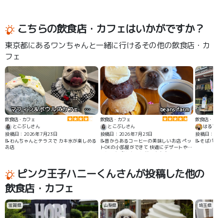
こちらの飲食店・カフェはいかがですか？
東京都にあるワンちゃんと一緒に行けるその他の飲食店・カ
フェ
マフィン＆ボウルズカフェ カップス
beans farm
飲食店・カフェ
飲食店・カフェ
飲食店・カ
とこぶしさん
とこぶしさん
はるち
投稿日：2026年7月23日
投稿日：2026年7月23日
投稿日：20
📝わんちゃんとテラスで カキ氷が楽しめる
📝昔からあるコーヒーの美味しいお店 ペッ
📝そばパ
お店
トOKの小部屋ができて 快適にデザートやコ
ーヒーを 楽しむことができます！
ピンク王子ハニーくんさんが投稿した他の
飲食店・カフェ
滋賀県
山梨県
埼玉県