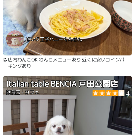
ピンク王子ハニーくんさん
📝店内わんこOK わんこメニューあり 近くに安いコインパ
ーキングあり
Italian table BENCIA 戸田公園店
飲食店・カフェ
4