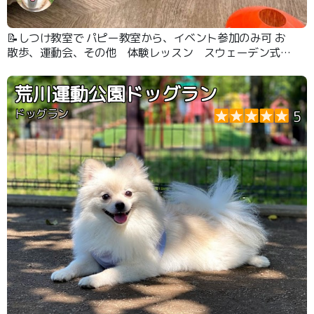
📝しつけ教室で パピー教室から、イベント参加のみ可 お
散歩、運動会、その他 体験レッスン スウェーデン式マ
ッサージ
荒川運動公園ドッグラン
ドッグラン
5