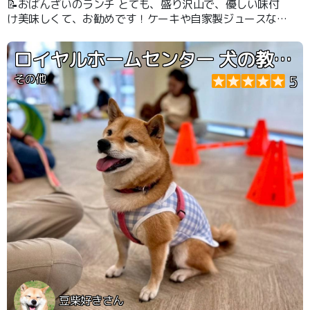
📝おばんざいのランチ とても、盛り沢山で、優しい味付
け美味しくて、お勧めです！ケーキや自家製ジュースなど
もあります！犬連れOKです。オムツ着用なし、事前トイ
レ、カフェマットや椅子に座れる犬なら大丈夫です！
ロイヤルホームセンター 犬の教室 運動会
その他
5
豆柴好きさん