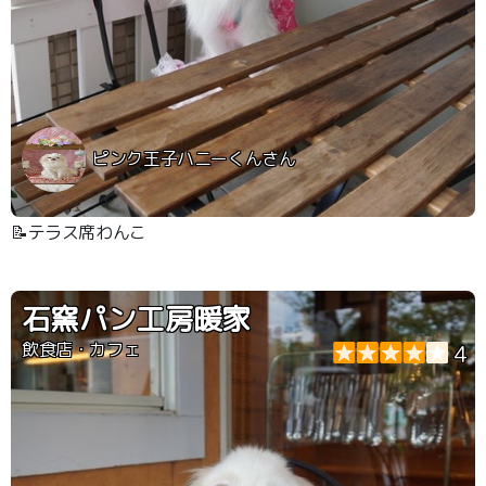
ピンク王子ハニーくんさん
📝テラス席わんこ
石窯パン工房暖家
飲食店・カフェ
4