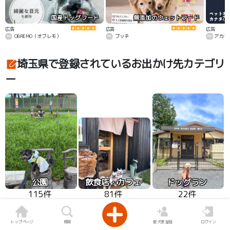
国産ドッグフード
無添加のウェットフード
カ
広告
広告
広告
OBREMO（オブレモ）
ブッチ
アカナ
埼玉県で登録されているお出かけ先カテゴリ
ー
公園
飲食店・カフェ
ドッグラン
115件
81件
22件
トップページ
検索
愛犬家登録
ログイン