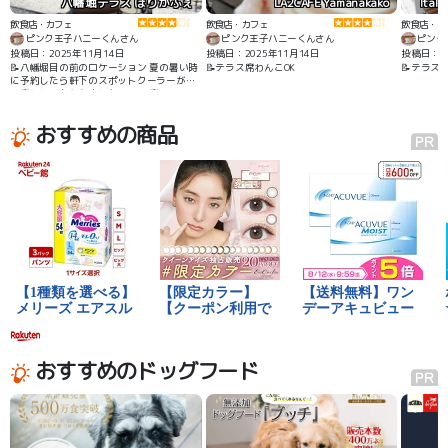
八幡堀テラス ほりかふぇ
LA2CAFE Yamanakako
Ital
飲食店・カフェ
飲食店・カフェ
飲食店・カ
ピンク王子ハニーくんさん
ピンク王子ハニーくんさん
ピンク
投稿日：2025年11月14日
投稿日：2025年11月14日
投稿日：20
📝八幡堀目の前のロケーション 夏の暑い時
📝テラス席わんこOK
📝テラス
に予約したら軒下のスポットクーラーがあ
る席にしてもらえました テラス席わんこOK
わんこメニューあり 近江牛が食べられます
おすすめの商品
おすすめのドッグフード