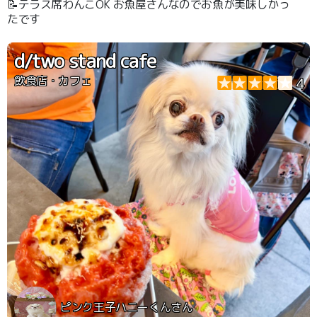
📝テラス席わんこOK お魚屋さんなのでお魚が美味しかっ
たです
d/two stand cafe
飲食店・カフェ
4
ピンク王子ハニーくんさん