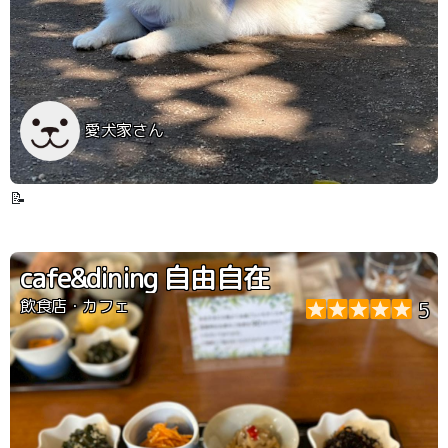
愛犬家さん
📝
cafe&dining 自由自在
飲食店・カフェ
5