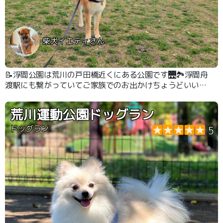
柴犬イエティさん
📝浮間公園は荒川の戸田橋近くにある公園です🌉🏞️浮間舟
渡駅にも繋がっていてご家族でのお出かけちょうどいい感
じの公園でした👍 もともと荒川の中洲だったこともあっ
て公園の広い範囲が池になっています🐟️
荒川運動公園ドッグラン
ドッグラン
5