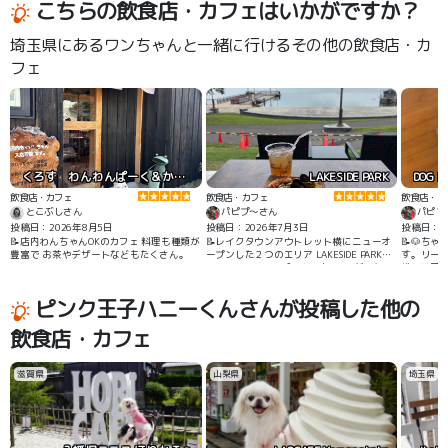
こちらの飲食店・カフェはいかがですか？
埼玉県にあるワンちゃんと一緒に行けるその他の飲食店・カ
フェ
くろす わんわんぱーく＆かふぇ
LAKESIDE PARK
飲食店・カフェ
飲食店・カフェ
飲食店・カ
とこぶしさん
パピプ〜さん
パピプ
投稿日：2026年8月5日
投稿日：2026年7月3日
投稿日：20
📝店内わんちゃんOKのカフェ 料理も種類が
📝レイクタウンアウトレット横にニューオ
📝🐶ち
豊富で お茶やデザートなどもたくさん。
ープンした２つのエリア LAKESIDE PARKと
す。リードで
LAKESIDE DINING 今回は1人と1匹だったの
横には目移
で7店舗あるテイクアウト店舗のPARKの方
ズが沢山売
で楽しんできました。 店舗の前にはテーブ
も6種類
ピンク王子ハニーくんさんが投稿した他の
ルが置いてあるので調節池を眺めながらお
迷ってしま
食事出来ます。風が心地よいです。もちろ
って来て
飲食店・カフェ
ん🐶ちゃんも一緒です。🐶ちゃんのご飯は
ルバースデ
ありません。芝生広場や遊歩道などがあ
た🐶ちゃ
り、お散歩も楽しいです。 🐶ちゃんがい
た。 愛
っぱい来てるのでうちの🐶もしっぽブンブ
んパトロ
滋賀県
山梨県
埼玉県
ン喜んでました。
ル隊のキ
💩袋も頂